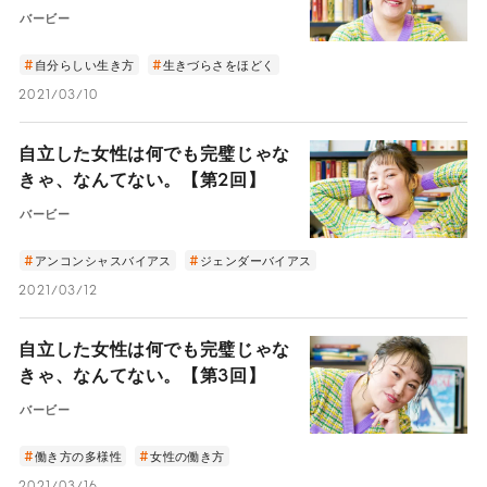
バービー
自分らしい生き方
生きづらさをほどく
2021/03/10
自立した女性は何でも完璧じゃな
きゃ、なんてない。【第2回】
バービー
アンコンシャスバイアス
ジェンダーバイアス
2021/03/12
自立した女性は何でも完璧じゃな
きゃ、なんてない。【第3回】
バービー
働き方の多様性
女性の働き方
2021/03/16