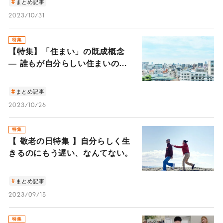
まとめ記事
2023/10/31
特集
【特集】「住まい」の既成概念
― 誰もが自分らしい住まいの選
択ができる社会へ ―
まとめ記事
2023/10/26
特集
【 敬老の日特集 】自分らしく生
きるのにもう遅い、なんてない。
まとめ記事
2023/09/15
特集