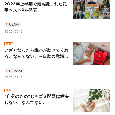
2023年上半期で最も読まれた記
事ベスト9を発表
人気記事
2023/08/01
特集
いざとなったら誰かが助けてくれ
る、なんてない。～自助の意識を
もって災害に備える～
まとめ記事
2023/06/21
特集
“自分のため”じゃゴミ問題は解決
しない、なんてない。