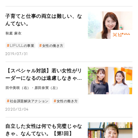
子育てと仕事の両立は難しい、な
んてない。
秋庭 麻衣
LIFULLの事業
女性の働き方
2019/07/31
【スペシャル対談】若い女性がリ
ーダーになるのは遠慮しなきゃ、
なんてない。
田中美咲（右）・原田奈実（左）
社会課題解決アクション
女性の働き方
2020/12/04
自立した女性は何でも完璧じゃな
きゃ、なんてない。【第1回】