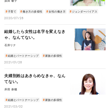
浜田 敬子
子育て
働き方の多様性
女性の働き方
ジェンダーバイアス
2020/07/28
結婚したら女性は名字を変えなき
ゃ、なんてない。
石井リナ
結婚とパートナーシップ
家族の多様性
2021/01/28
夫婦別姓はあきらめなきゃ、なん
てない。
井田 奈穂
結婚とパートナーシップ
家族の多様性
2021/03/02