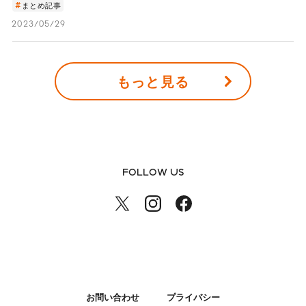
まとめ記事
2023/05/29
もっと見る
FOLLOW US
お問い合わせ
プライバシー