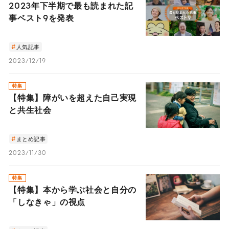
2023年下半期で最も読まれた記
事ベスト9を発表
人気記事
2023/12/19
特集
【特集】障がいを超えた自己実現
と共生社会
まとめ記事
2023/11/30
特集
【特集】本から学ぶ社会と自分の
「しなきゃ」の視点