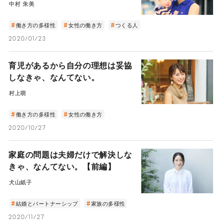
中村 朱美
働き方の多様性
女性の働き方
つくる人
2020/01/23
育児があるから自分の理想は妥協
しなきゃ、なんてない。
村上萌
働き方の多様性
女性の働き方
2020/10/27
家庭の問題は夫婦だけで解決しな
きゃ、なんてない。【前編】
犬山紙子
結婚とパートナーシップ
家族の多様性
2020/11/27