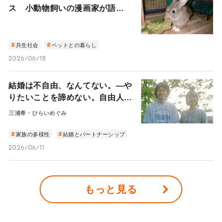
ス 小動物飼いの漫画家が語
る“後悔しないためにできること”
共生社会
ペットとの暮らし
2026/06/18
結婚は不自由、なんてない。—や
りたいことを諦めない。自由人で
いたい二人が「夫婦」を選んだ理
三浦希・ひらいめぐみ
由—
家族の多様性
結婚とパートナーシップ
2026/06/11
もっと見る