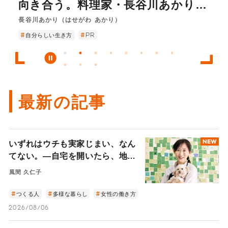
向き合う。料理家・長谷川あかりさ
ゃ」に縛られるのか。社会的金融教
なんてない。 ―日本から逃げた
とは何か？」―「分人主義」という
なる、なんてない。 ―50歳で会社
を持つシニアを募集します！
ルサイト
イジズムについて考えよう」
“家族は必要？”から考える、自分ら
んインタビュー
育家・田内学が語る、“お金の不
「インド屋台系YouTuber」坪和
新しい考え方で、人生が違って見え
を立ち上げた「介護美容写真家」の
しく生きること
長谷川あかり（はせがわ あかり）
投資と消費
自分らしい生き方
生きづらさをほどく
安”との付き合い方
寛久の人生のポジティブ変換術―
てくる―
挑戦の軌跡―
自分らしい生き方
あの挫折があったから
年齢にとらわれない
PR
働き方の多様性
生きづらさをほどく
女性の働き方
最新の記事
いずれはウチも実家じまい、なん
NEW
てない。―自宅を開いたら、地域
と世界を繋ぐ扉になった。豪徳寺
風間 久仁子
の小さなカフェから見える住まい
の未来―
つくる人
多様な暮らし
女性の働き方
2026/08/06