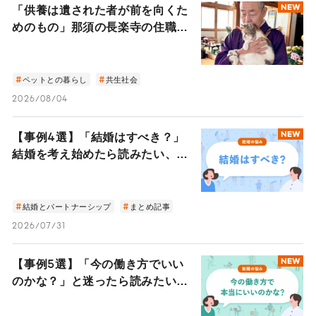
「供養は遺された者が前を向くた
NEW
めのもの」那須の長楽寺の住職が
語るペットロスの受け入れ方
ペットとの暮らし
共生社会
2026/08/04
【事例4選】「結婚はすべき？」
NEW
結婚を考え始めたら読みたい、心
地よいパートナーシップを見つけ
た4人のストーリー
結婚とパートナーシップ
まとめ記事
2026/07/31
【事例5選】「今の働き方でいい
NEW
のかな？」と迷ったら読みたい、
多様なライフスタイルを叶えた5
人の「人生の選び方」