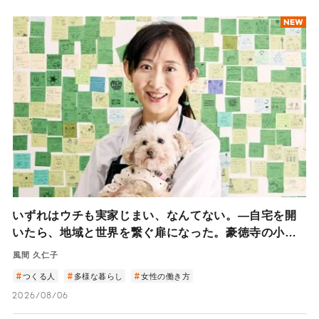
NEW
いずれはウチも実家じまい、なんてない。―自宅を開
いたら、地域と世界を繋ぐ扉になった。豪徳寺の小さ
なカフェから見える住まいの未来―
風間 久仁子
つくる人
多様な暮らし
女性の働き方
2026/08/06