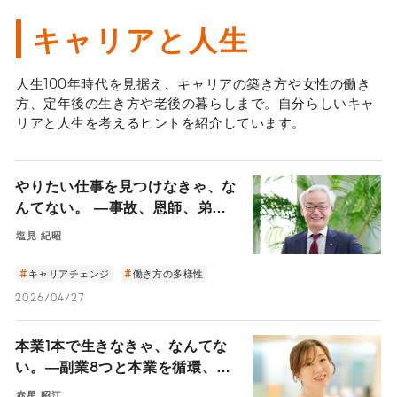
キャリアと人生
人生100年時代を見据え、キャリアの築き方や女性の働き
方、定年後の生き方や老後の暮らしまで。自分らしいキャ
リアと人生を考えるヒントを紹介しています。
やりたい仕事を見つけなきゃ、な
んてない。 ―事故、恩師、弟と
の縁。「頼まれごと」から道が拓
塩見 紀昭
けた日本賃貸住宅管理協会・塩見
会長の45年―
キャリアチェンジ
働き方の多様性
2026/04/27
本業1本で生きなきゃ、なんてな
い。―副業8つと本業を循環、と
ある女性会社員の働き方の真髄―
赤星 昭江