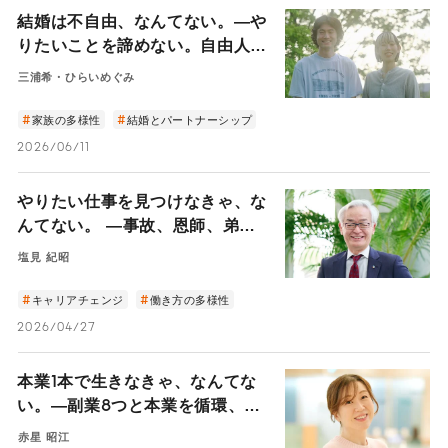
結婚は不自由、なんてない。—や
りたいことを諦めない。自由人で
いたい二人が「夫婦」を選んだ理
三浦希・ひらいめぐみ
由—
家族の多様性
結婚とパートナーシップ
2026/06/11
やりたい仕事を見つけなきゃ、な
んてない。 ―事故、恩師、弟と
の縁。「頼まれごと」から道が拓
塩見 紀昭
けた日本賃貸住宅管理協会・塩見
会長の45年―
キャリアチェンジ
働き方の多様性
2026/04/27
本業1本で生きなきゃ、なんてな
い。―副業8つと本業を循環、と
ある女性会社員の働き方の真髄―
赤星 昭江