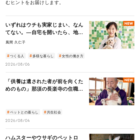
むヒントをお届けします。
いずれはウチも実家じまい、なん
NEW
てない。―自宅を開いたら、地域
と世界を繋ぐ扉になった。豪徳寺
風間 久仁子
の小さなカフェから見える住まい
の未来―
つくる人
多様な暮らし
女性の働き方
2026/08/06
「供養は遺された者が前を向くた
NEW
めのもの」那須の長楽寺の住職が
語るペットロスの受け入れ方
ペットとの暮らし
共生社会
2026/08/04
ハムスターやウサギのペットロ