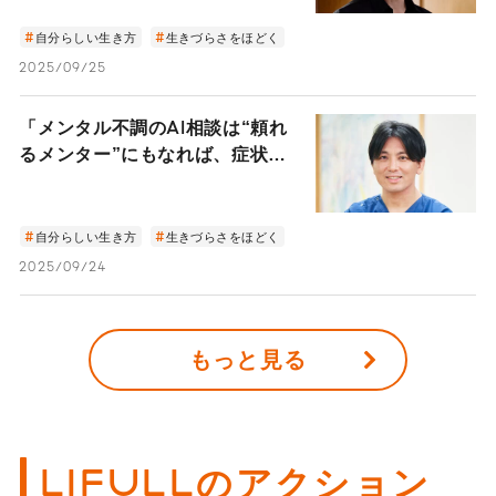
って見えてくる―
自分らしい生き方
生きづらさをほどく
2025/09/25
「メンタル不調のAI相談は“頼れ
るメンター”にもなれば、症状を
悪化させることもある」精神科医
が答える上手なAIとの付き合い方
とは？｜精神科医・益田裕介
自分らしい生き方
生きづらさをほどく
2025/09/24
もっと見る
LIFULLのアクション