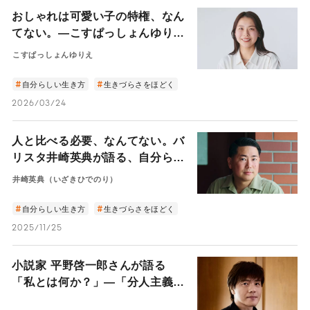
おしゃれは可愛い子の特権、なん
てない。―こすぱっしょんゆりえ
に聞く“なりたい”より“ありた
こすぱっしょんゆりえ
い”から始めるおしゃれ―
自分らしい生き方
生きづらさをほどく
2026/03/24
人と比べる必要、なんてない。バ
リスタ井崎英典が語る、自分らし
く生きるためのヒント
井崎英典（いざきひでのり）
自分らしい生き方
生きづらさをほどく
2025/11/25
小説家 平野啓一郎さんが語る
「私とは何か？」―「分人主義」
という新しい考え方で、人生が違