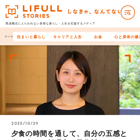
既成概念にとらわれない多様な
暮らし・人生を応援するメディア
住まいと暮らし
キャリアと人生
お金
心と身体の健
テーマ
人生100年時代
エイジズム
介護のあり方
2025/10/29
夕食の時間を通して、自分の五感と
なぜ、私たちは「お金を貯めなき
つらくてもここで頑張らなきゃ、
小説家 平野啓一郎さんが語る「私
何かを始めるのに年齢が足かせに
老卒採用 2025－65歳以上の超経験
しなきゃ、なんてない。スペシャ
教育プログラム「年齢の多様性・エ
「うちのはなし」
新生活アンコン語実態調査を発表！