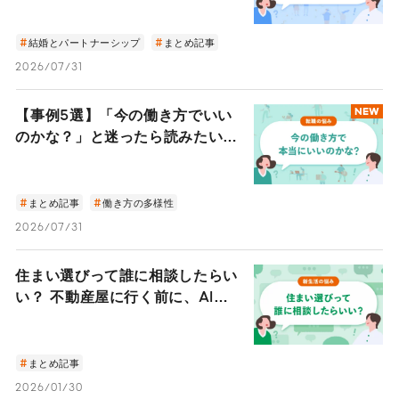
た4人のストーリー
結婚とパートナーシップ
まとめ記事
2026/07/31
【事例5選】「今の働き方でいい
NEW
のかな？」と迷ったら読みたい、
多様なライフスタイルを叶えた5
人の「人生の選び方」
まとめ記事
働き方の多様性
2026/07/31
住まい選びって誰に相談したらい
い？ 不動産屋に行く前に、AIホ
ームズくんと始める「部屋探しの
作戦会議」
まとめ記事
2026/01/30