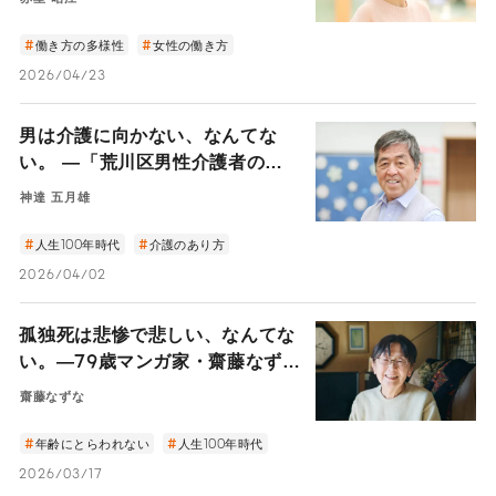
働き方の多様性
女性の働き方
2026/04/23
男は介護に向かない、なんてな
い。 ―「荒川区男性介護者の
会」神達五月雄さんが語る、家族
神達 五月雄
を介護する男たちの今とこれから
―
人生100年時代
介護のあり方
2026/04/02
孤独死は悲惨で悲しい、なんてな
い。―79歳マンガ家・齋藤なずな
が笑い飛ばす「老いと死」―
齋藤なずな
年齢にとらわれない
人生100年時代
2026/03/17