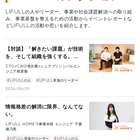
LIFULLの人やリーダー、事業や社会課題解決への取り組
み、事業基盤を整えるための活動からイベントレポートな
どLIFULLの活動や思いを紹介します。
【対談】「解きたい課題」が技術
を、そして組織を強くする。
LIFULLの「経営をリードするエ
CTO/CAIO長沢翼×シニアプリンシパルエン
ンジニア」
ジニア相原魁
LIFULLの人
LIFULL革進のリーダー
2026/06/29
情報格差の解消に限界、なんてな
い。
LIFULL HOME'S事業本部 エンジニア 千葉
穂乃美
LIFULL革進のリーダー
LIFULLの人