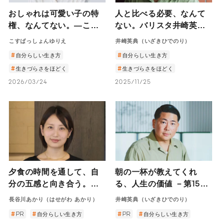
おしゃれは可愛い子の特
人と比べる必要、なんて
権、なんてない。―こす
ない。バリスタ井崎英典
ぱっしょんゆりえに聞
が語る、自分らしく生き
こすぱっしょんゆりえ
井崎英典（いざきひでのり）
く“なりたい”より“ありた
るためのヒント
自分らしい生き方
自分らしい生き方
い”から始めるおしゃれ―
生きづらさをほどく
生きづらさをほどく
2026/03/24
2025/11/25
夕食の時間を通して、自
朝の一杯が教えてくれ
分の五感と向き合う。料
る、人生の価値 －第15代
理家・長谷川あかりさん
ワールド・バリスタ・チ
長谷川あかり（はせがわ あかり）
井崎英典（いざきひでのり）
インタビュー
ャンピオン井崎英典さん
PR
自分らしい生き方
PR
自分らしい生き方
インタビュー－