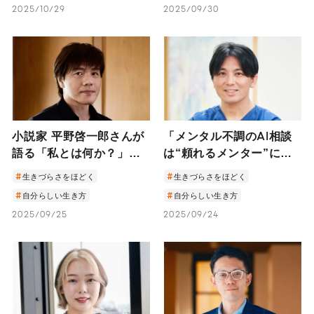
2025/10/29
2025/09/30
小説家 平野啓一郎さんが
「メンタル不調のAI相談
語る「私とは何か？」
は“頼れるメンター”にも
―「分人主義」という新
なれば、症状を悪化させ
生きづらさをほどく
生きづらさをほどく
しい考え方で、人生が違
ることもある」精神科医
自分らしい生き方
自分らしい生き方
って見えてくる―
が答える上手なAIとの付
2025/09/25
2025/09/24
き合い方とは？｜精神科
医・益田裕介