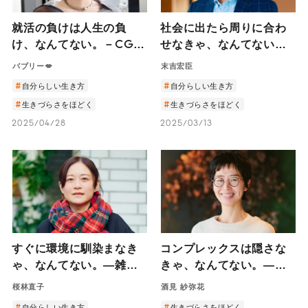
就活の負けは人生の負
社会に出たら周りに合わ
け、なんてない。－CGO
せなきゃ、なんてない。
ドットコム総長バブリー
― 悩める新社会人に伝え
バブリー💋
末吉宏臣
さんのギャルマインドで
たい、『発信する勇気』
自分らしい生き方
自分らしい生き方
自分らしく生きる秘訣－
の末吉宏臣さんが語る自
生きづらさをほどく
生きづらさをほどく
分らしく生きる秘訣 ―
2025/04/28
2025/03/13
すぐに環境に馴染まなき
コンプレックスは隠さな
ゃ、なんてない。―雑談
きゃ、なんてない。―メ
の人 桜林直子に聞く、新
イクアップアーティスト
桜林直子
酒見 紗弥花
生活における人間関係へ
酒見紗弥花が導く自分ら
自分らしい生き方
生きづらさをほどく