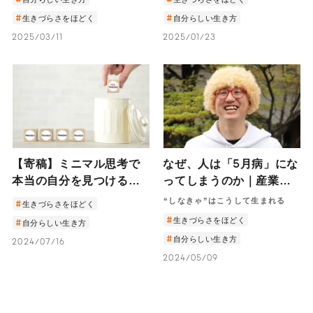
のアドバイス―
しさの見つけ方―
生きづらさをほどく
自分らしい生き方
2025/03/11
2025/01/23
【寄稿】ミニマル思考で
なぜ、人は「5月病」にな
本当の自分を見つける｜
ってしまうのか｜産業医
カナダ在住のミニマリス
精神科医・井上智介に聞
“しなきゃ”はこうして生まれる
生きづらさをほどく
ト筆子さんが実践する、
くメンタル不調の理由と
生きづらさをほどく
自分らしい生き方
「ガラクタ思考」を捨て
解決法は？
自分らしい生き方
2024/07/16
る秘訣と自分の本音を聞
2024/05/09
くこと