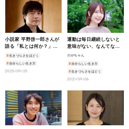
小説家 平野啓一郎さんが
運動は毎日継続しないと
語る「私とは何か？」
意味がない、なんてな
―「分人主義」という新
い。
のがちゃん
生きづらさをほどく
しい考え方で、人生が違
自分らしい生き方
自分らしい生き方
って見えてくる―
2025/09/25
生きづらさをほどく
2021/09/06