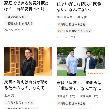
家庭でできる防災対策と
住まい探しは防災に関係
は？ 自然災害への対
ない、なんてない。
策・備えの重要性と心構
社会課題を知る
蔭山 亜由美 ・ 徳山 隆
え
災害と防災を考える
災害と防災を考える
2022/06/07
社会課題解決アクション
2022/05/31
災害の備えは自分が助か
家は「日常」、避難所は
るためのもの、なんてな
「非日常」、なんてな
い。
い。
北原 潤
北川啓介（左）・小池克典（右）
災害と防災を考える
災害と防災を考える