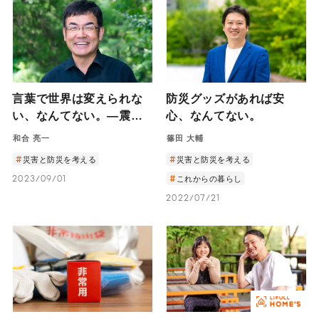
言葉で世界は変えられな
防災グッズがあれば安
い、なんてない。―震災
心、なんてない。
直後の福島から
和合 亮一
篠田 大輔
Twitter（X）で発信し
災害と防災を考える
災害と防災を考える
続けた詩人・和合亮一が
2023/09/01
これからの暮らし
信じる言葉の力―
2022/07/21