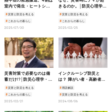
室内で発生・ヒートショ
きるのか。│防災心理学・
ック死は交通事故の4倍!?
木村玲欧教授「善意のリ
災害と防災を考える
災害と防災を考える
命を守る「温度差のない
ポスト・転送が、助かる
これからの暮らし
これからの暮らし
家」の重要性｜建築家・
命を奪うかもしれない」
2025/07/30
2025/02/25
松尾和也
災害対策で必要なのは備
インクルーシブ防災と
蓄だけ!?│防災心理学・木
は？ 障がい者・高齢者な
村玲欧教授に聞く「心の
ど災害弱者を取り残さな
災害と防災を考える
用語解説
防災」7つのポイント
い取り組みと社会づくり
これからの暮らし
災害と防災を考える
2025/02/21
2024/08/06