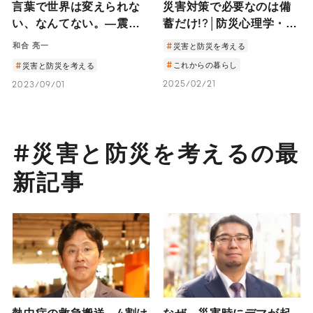
言葉で世界は変えられな
災害対策で必要なのは備
い、なんてない。―震災
蓄だけ!?│防災心理学・木
直後の福島から
村玲欧教授に聞く「心の
和合 亮一
災害と防災を考える
Twitter（X）で発信し
防災」7つのポイント
これからの暮らし
災害と防災を考える
続けた詩人・和合亮一が
2025/02/21
2023/09/01
信じる言葉の力―
#災害と防災を考えるの最
新記事
熱中症の救急搬送、4割は
なぜ、災害時にデマが起