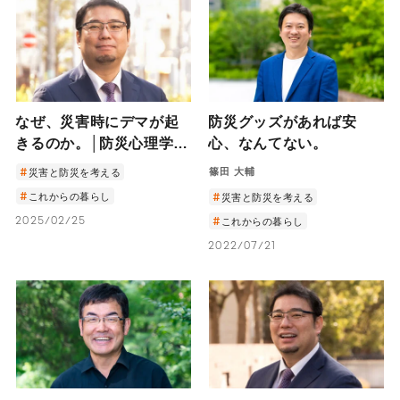
なぜ、災害時にデマが起
防災グッズがあれば安
きるのか。│防災心理学・
心、なんてない。
木村玲欧教授「善意のリ
篠田 大輔
災害と防災を考える
ポスト・転送が、助かる
これからの暮らし
災害と防災を考える
命を奪うかもしれない」
2025/02/25
これからの暮らし
2022/07/21