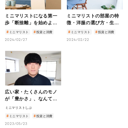
ミニマリストになる第一
ミニマリストの部屋の特
歩「断捨離」を始めよ
徴・洋服の選び方・生活
う！習慣化のコツ・50代
スタイルとは？
ミニマリスト
投資と消費
ミニマリスト
投資と消費
からの終活にもおすすめ
2024/02/27
2024/02/22
広い家・たくさんのモノ
が「豊かさ」、なんてな
い。―モノを手放せば手
ミニマリストしぶ
放すほど豊かさに近づ
ミニマリスト
投資と消費
く？ ミニマリストしぶの
2023/05/23
ライフスタイル―