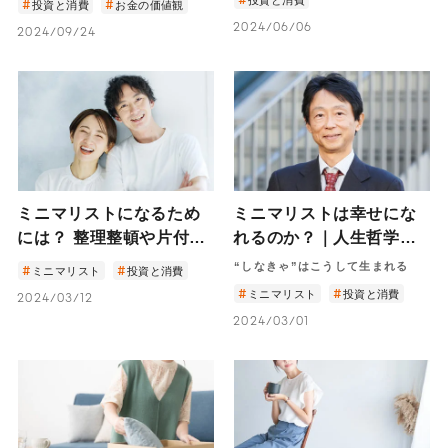
投資と消費
お金の価値観
に価値を与える増やし方
の不安”との付き合い方
2024/06/06
2024/09/24
と使い方―
ミニマリストになるため
ミニマリストは幸せにな
には？ 整理整頓や片付け
れるのか？｜人生哲学？
を継続するコツを解説
節約術？新しい生活様
“しなきゃ”はこうして生まれる
ミニマリスト
投資と消費
式？経済社会学者・橋本
ミニマリスト
投資と消費
2024/03/12
努が語る、ミニマリスト
2024/03/01
のリアルとは