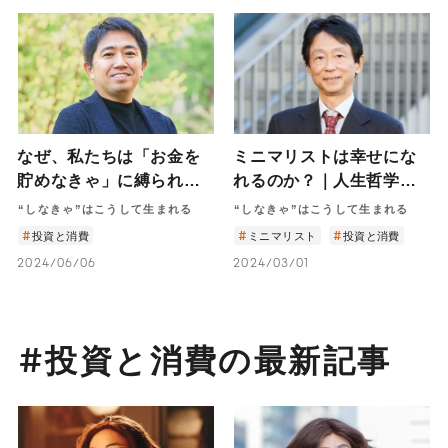
なぜ、私たちは「お金を
ミニマリストは幸せにな
貯めなきゃ」に縛られる
れるのか？｜人生哲学？
のか。社会的金融教育
節約術？新しい生活様
“しなきゃ”はこうして生まれる
“しなきゃ”はこうして生まれる
家・田内学が語る、“お金
式？経済社会学者・橋本
投資と消費
ミニマリスト
投資と消費
の不安”との付き合い方
努が語る、ミニマリスト
2024/06/06
2024/03/01
のリアルとは
#投資と消費の最新記事