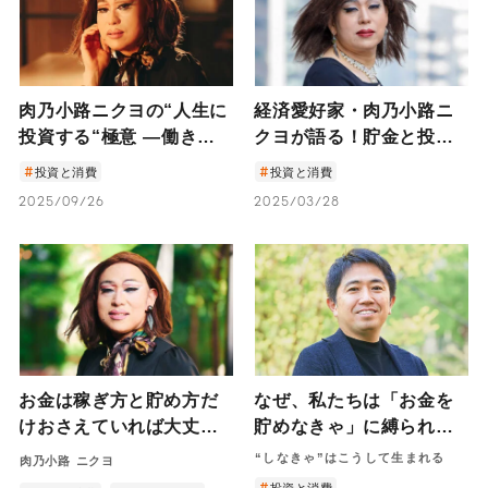
肉乃小路ニクヨの“人生に
経済愛好家・肉乃小路ニ
投資する“極意 ―働きな
クヨが語る！貯金と投資
がら、自分のお金も働か
のリアルアドバイス｜新
投資と消費
投資と消費
せる“インフレに負けな
生活のお金のコツ
2025/09/26
2025/03/28
い“生き方―
お金は稼ぎ方と貯め方だ
なぜ、私たちは「お金を
けおさえていれば大丈
貯めなきゃ」に縛られる
夫、なんてない。 ―肉乃
のか。社会的金融教育
“しなきゃ”はこうして生まれる
肉乃小路 ニクヨ
小路ニクヨが語る、お金
家・田内学が語る、“お金
投資と消費