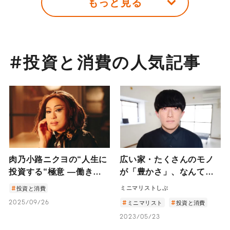
もっと見る
#投資と消費の人気記事
肉乃小路ニクヨの“人生に
広い家・たくさんのモノ
投資する“極意 ―働きな
が「豊かさ」、なんてな
がら、自分のお金も働か
い。―モノを手放せば手
ミニマリストしぶ
投資と消費
せる“インフレに負けな
放すほど豊かさに近づ
2025/09/26
ミニマリスト
投資と消費
い“生き方―
く？ ミニマリストしぶの
2023/05/23
ライフスタイル―