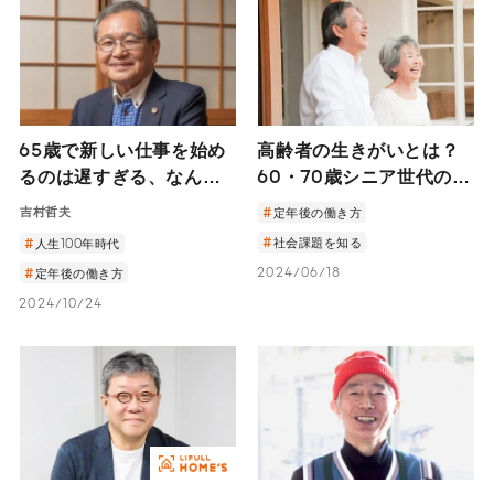
65歳で新しい仕事を始め
高齢者の生きがいとは？
るのは遅すぎる、なんて
60・70歳シニア世代の働
ない。 ―司法試験にその
く意欲と年齢との向き合
吉村哲夫
定年後の働き方
年の最年長で合格した吉
い方
社会課題を知る
人生100年時代
村哲夫さんのセカンドキ
2024/06/18
定年後の働き方
ャリアにかける思い―
2024/10/24