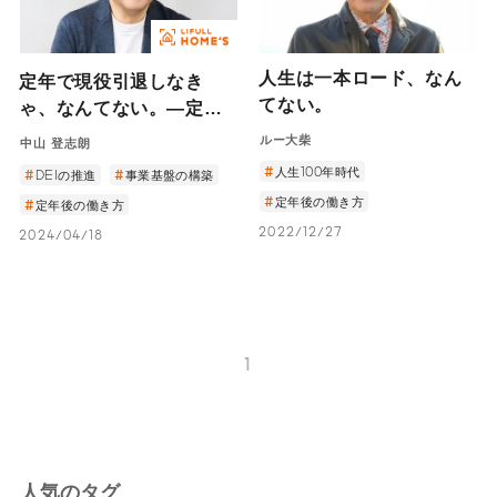
人生は一本ロード、なん
定年で現役引退しなき
てない。
ゃ、なんてない。―定年
を超えて働き続ける、あ
ルー大柴
中山 登志朗
るシニア社員の1日を追う
人生100年時代
DEIの推進
事業基盤の構築
―
定年後の働き方
定年後の働き方
2022/12/27
2024/04/18
1
人気のタグ