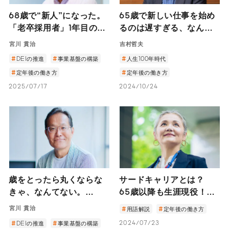
68歳で“新人”になった。
65歳で新しい仕事を始め
「老卒採用者」1年目のリ
るのは遅すぎる、なんて
アルな声を聞く。
ない。 ―司法試験にその
宮川 貫治
吉村哲夫
年の最年長で合格した吉
DEIの推進
事業基盤の構築
人生100年時代
村哲夫さんのセカンドキ
定年後の働き方
定年後の働き方
ャリアにかける思い―
2025/07/17
2024/10/24
歳をとったら丸くならな
サードキャリアとは？
きゃ、なんてない。
65歳以降も生涯現役！高
―LIFULL初の老卒採用
齢になっても働き続けた
宮川 貫治
用語解説
定年後の働き方
メンバーに聞く、仕事と
い理由とウェルビーイン
2024/07/23
DEIの推進
事業基盤の構築
やりがい―
グ