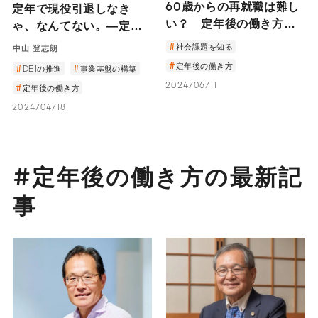
60歳からの再就職は難し
定年で現役引退しなき
い？ 定年後の働き方の
ゃ、なんてない。―定年
選択肢とシニア社員の戦
を超えて働き続ける、あ
社会課題を知る
中山 登志朗
力化に向けて
るシニア社員の1日を追う
定年後の働き方
DEIの推進
事業基盤の構築
―
2024/06/11
定年後の働き方
2024/04/18
#定年後の働き方の最新記
事