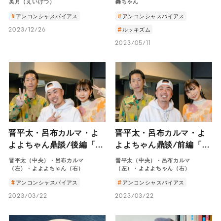
英月（えいげつ）
轟ちゃん
し、僧侶になった英月が
アンコンシャスバイアス
アンコンシャスバイアス
伝えたいこと―
2023/12/26
ルッキズム
2023/05/11
晋平太・呂布カルマ・よ
晋平太・呂布カルマ・よ
よよちゃん鼎談/後編「ヒ
よよちゃん鼎談/前編「人
ップホップ教に入ろう。
と違うということは、面
晋平太（中央）・呂布カルマ
晋平太（中央）・呂布カルマ
主人公マインドで生きよ
白いことだから」
（左）・よよよちゃん（右）
（左）・よよよちゃん（右）
う」
アンコンシャスバイアス
アンコンシャスバイアス
2023/03/22
2023/03/22