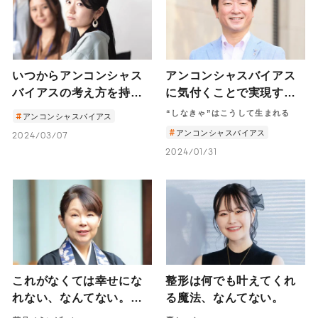
いつからアンコンシャス
アンコンシャスバイアス
バイアスの考え方を持
に気付くことで実現する
つ？ 研究の歴史と日常
「ひとりひとりがイキイ
“しなきゃ”はこうして生まれる
アンコンシャスバイアス
的に生じる偏見や思い込
キと活躍する社会」｜一
アンコンシャスバイアス
2024/03/07
み
般社団法人アンコンシャ
2024/01/31
スバイアス研究所代表理
事・守屋智敬
これがなくては幸せにな
整形は何でも叶えてくれ
れない、なんてない。―
る魔法、なんてない。
お見合いに苦しんで渡米