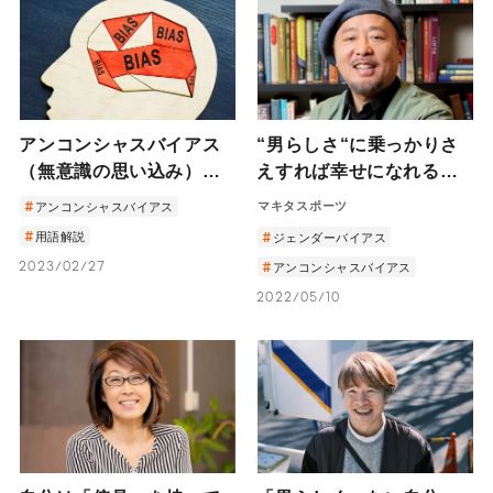
アンコンシャスバイアス
“男らしさ“に乗っかりさ
（無意識の思い込み）と
えすれば幸せになれる、
は？身近な例と対策
なんてない。
マキタスポーツ
アンコンシャスバイアス
用語解説
ジェンダーバイアス
2023/02/27
アンコンシャスバイアス
2022/05/10