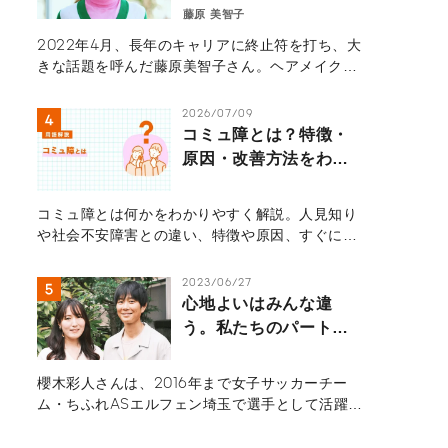
ない。― 藤原美智子が
藤原 美智子
何歳でも輝き続けられ
2022年4月、長年のキャリアに終止符を打ち、大
る理由 ―
きな話題を呼んだ藤原美智子さん。ヘアメイクア
ップアーティストとして42年間、第一線を走り続
けてきた。そんな藤原さんは引退後も「ビューテ
2026/07/09
ィ・ライフスタイルデザイナー」として新たな取
コミュ障とは？特徴・
り組みにチャレンジしている。新たなチャレンジ
原因・改善方法をわか
を続け、活躍し続ける藤原さんの原動力に迫っ
りやすく解説
た。
コミュ障とは何かをわかりやすく解説。人見知り
や社会不安障害との違い、特徴や原因、すぐに実
践できる改善方法や対処法、専門家への相談の目
安まで網羅的に紹介します。
2023/06/27
心地よいはみんな違
う。私たちのパートナ
ーシップ【櫻木彩人の
場合】
櫻木彩人さんは、2016年まで女子サッカーチー
ム・ちふれASエルフェン埼玉で選手として活躍し
たのち、30歳の時に性別適合手術を受け、戸籍上
も男性となった。5年前に、シングルマザーだっ