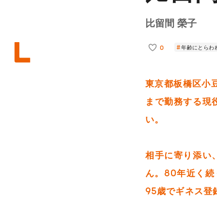
比留間 榮子
0
年齢にとらわ
東京都板橋区小豆
まで勤務する現
い。
相手に寄り添い
ん。80年近く
95歳でギネス登