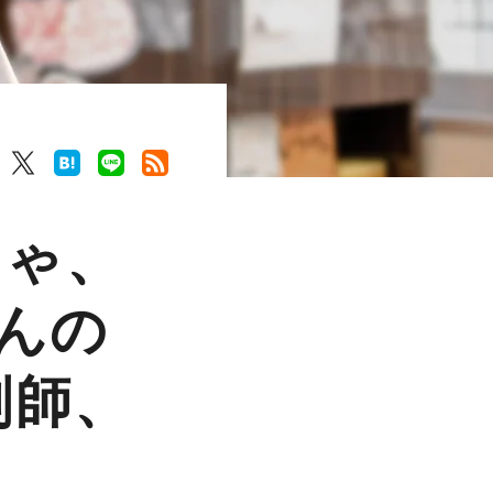
きゃ、
んの
剤師、