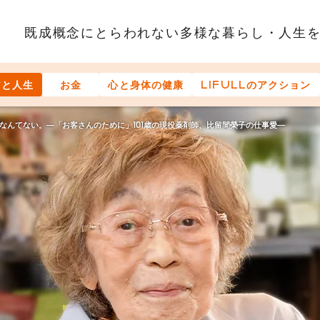
既成概念にとらわれない多様な
暮らし・人生
アと人生
お金
心と身体の健康
LIFULLのアクション
なんてない。―「お客さんのために」101歳の現役薬剤師、比留間榮子の仕事愛―