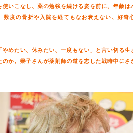
を使いこなし、薬の勉強を続ける姿を前に、年齢は
。数度の骨折や入院を経てもなお衰えない、好奇
「やめたい、休みたい、一度もない」と言い切る生
たのか。榮子さんが薬剤師の道を志した戦時中にさ