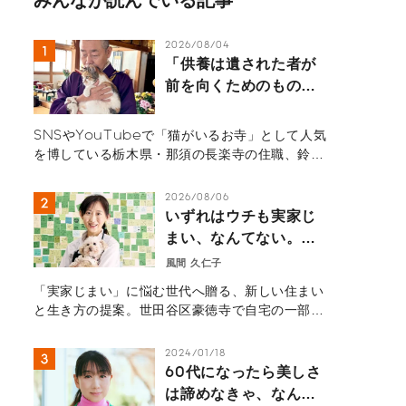
2026/08/04
「供養は遺された者が
前を向くためのもの」
那須の長楽寺の住職が
語るペットロスの受け
SNSやYouTubeで「猫がいるお寺」として人気
入れ方
を博している栃木県・那須の長楽寺の住職、鈴木
祥蔵（すずき しょうぞう）さん一家にインタビュ
ー。多くの猫を看取り、ペットロスの葛藤、治療
2026/08/06
の選択と向き合ってきた体験から「弔いの本質」
いずれはウチも実家じ
を紐解きます。悲しみを自然の摂理と捉え、遺さ
まい、なんてない。―
れた人間が前を向いて生きるためのヒントが詰ま
自宅を開いたら、地域
風間 久仁子
ったメッセージ。
と世界を繋ぐ扉になっ
「実家じまい」に悩む世代へ贈る、新しい住まい
た。豪徳寺の小さなカ
と生き方の提案。世田谷区豪徳寺で自宅の一部を
フェから見える住まい
開放しカフェ「Piece of Peace」を開いた風
の未来―
間久仁子さん。地域住民や外国人観光客が集う場
2024/01/18
へと家を開き、新たな人生を歩み始めた物語を紹
60代になったら美しさ
介します。
は諦めなきゃ、なんて