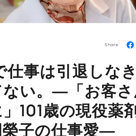
Share
歳で仕事は引退しな
てない。―「お客さ
」101歳の現役薬
間榮子の仕事愛―