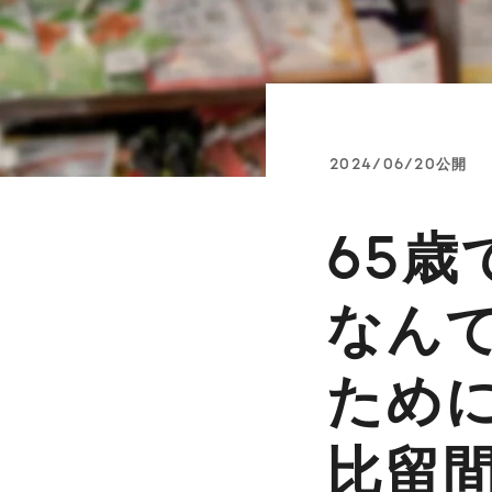
2024/06/20公開
65
なん
ために
比留