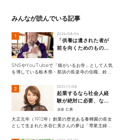
みんなが読んでいる記事
2026/08/04
「供養は遺された者が
前を向くためのもの」
那須の長楽寺の住職が
語るペットロスの受け
SNSやYouTubeで「猫がいるお寺」として人気
入れ方
を博している栃木県・那須の長楽寺の住職、鈴木
祥蔵（すずき しょうぞう）さん一家にインタビュ
ー。多くの猫を看取り、ペットロスの葛藤、治療
2021/11/08
の選択と向き合ってきた体験から「弔いの本質」
起業するなら社会人経
を紐解きます。悲しみを自然の摂理と捉え、遺さ
験が絶対に必要、なん
れた人間が前を向いて生きるためのヒントが詰ま
てない。
水谷 仁美
ったメッセージ。
大正元年（1912年）創業の歴史ある養蜂園の長女
として生まれた水谷仁美さんの夢は「専業主婦に
なる」だった。確かにその夢を実現し、一度も就
職することなく幸せな結婚を遂げ、アメリカで主