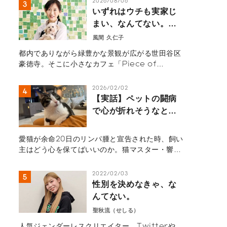
2026/08/06
婦として子育てにまい進していた。しかし、社会
いずれはウチも実家じ
人経験もなく会社経営のイロハすら皆無だった彼
まい、なんてない。―
女が、2004年にビューティーブランド
自宅を開いたら、地域
風間 久仁子
『HACCI（ハッチ）』を創業し、最高経営責任者
と世界を繋ぐ扉になっ
（CEO）としてハチミツの良さを世の中に伝えて
都内でありながら緑豊かな景観が広がる世田谷区
た。豪徳寺の小さなカ
いる。彼女が、なぜ100人以上の社員を抱える会
豪徳寺。そこに小さなカフェ「Piece of
フェから見える住まい
社の代表になったのだろうか？ お話を伺った。
Peace」がある。実はこのカフェ、1階の一室が
の未来―
店舗で、残りの部分はオーナーである風間久仁子
2026/02/02
さんの自宅でもある。風間さんは自宅をどのよう
【実話】ペットの闘病
に“開いて”いったのだろうか？
で心が折れそうなとき
――余命20日の愛猫を
看取った猫マスターが
愛猫が余命20日のリンパ腫と宣告された時、飼い
語る“心のセルフケア”
主はどう心を保てばいいのか。猫マスター・響介
さんが実践した「未来への手紙」や、後悔しない
看取りのための思考法、ペットロスとの向き合い
2022/02/03
方を語ります。【実話インタビュー】
性別を決めなきゃ、な
んてない。
聖秋流（せしる）
人気ジェンダーレスクリエイター。Twitterや