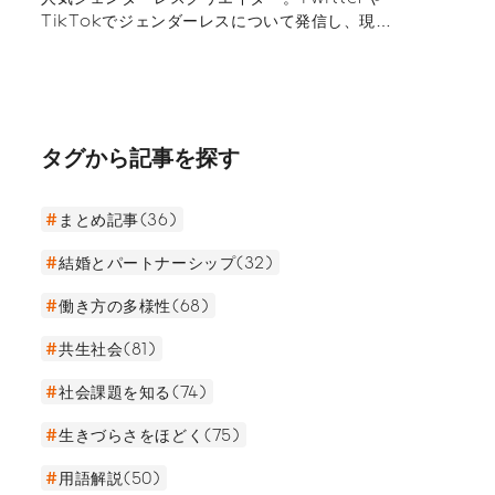
TikTokでジェンダーレスについて発信し、現在
SNS総合フォロワー95万人超え。昔から女友達が
多く、中学時代に自分の性別へ違和感を持ち始め
た。高校時代にはコンプレックス解消のためにメ
イクを研究しながら、自分や自分と同じ悩みを抱
える人たちのためにSNSで発信を開始した。今で
タグから記事を探す
は誰にでも堂々と自分らしさを表現でき、生きや
すくなったと話す聖秋流さん。ジェンダーレスク
リエイターになるまでのストーリーと自分らしく
まとめ記事(36)
生きる秘訣（ひけつ）を伺った。
結婚とパートナーシップ(32)
働き方の多様性(68)
共生社会(81)
社会課題を知る(74)
生きづらさをほどく(75)
用語解説(50)