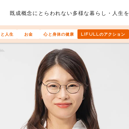
既成概念にとらわれない多様な
暮らし・人生
アと人生
お金
心と身体の健康
LIFULLのアクション
い。