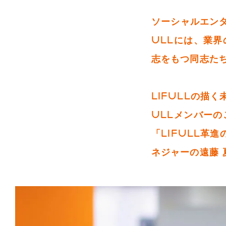
ソーシャルエン
ULLには、業
志をもつ同志た
LIFULLの描
ULLメンバー
「LIFULL革進
ネジャーの遠藤 