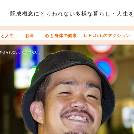
既成概念にとらわれない多様な
暮らし・人生
アと人生
お金
心と身体の健康
LIFULLのアクション
させられない、なんてない。