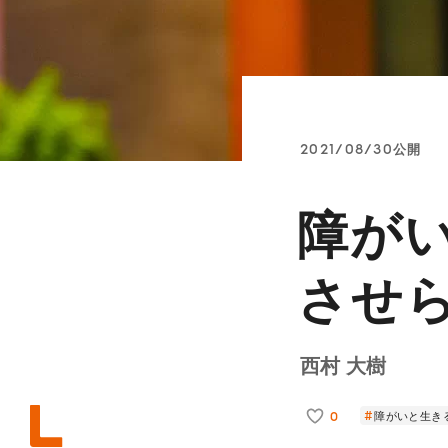
2021/08/30公開
障が
させ
西村 大樹
0
障がいと生き