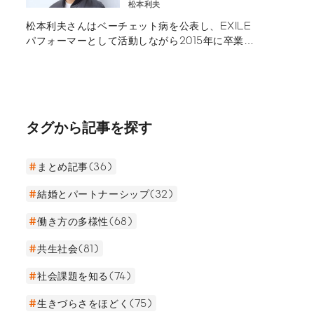
【後編】－好きなこと
松本利夫
ことを考え抜き、「エンドユーザーファースト」
が原動力。EXILEメン
の理念のもと設計されているという。彼の活動の
松本利夫さんはベーチェット病を公表し、EXILE
バー 松本利夫の多彩な
裏側にある信念を取材した。
パフォーマーとして活動しながら2015年に卒業し
表現活動 －
たが、現在もEXILEのメンバーとして舞台や映画
などで表現活動をしている。後編では、困難に立
ち向かいながらもステージに立ち続けた思いや、
卒業後の新しいチャレンジ、精力的に活動し続け
る原動力について取材した。
タグから記事を探す
まとめ記事(36)
結婚とパートナーシップ(32)
働き方の多様性(68)
共生社会(81)
社会課題を知る(74)
生きづらさをほどく(75)