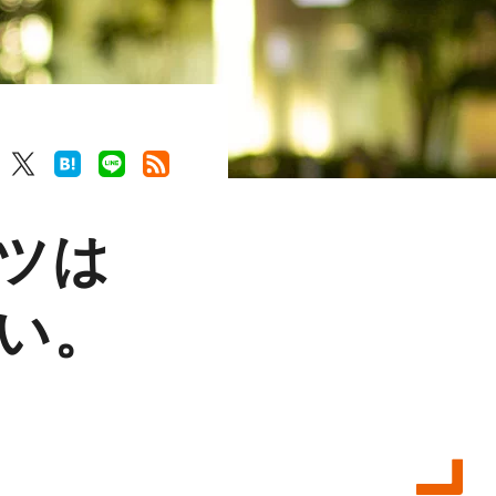
ツは
い。