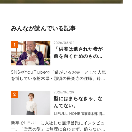
みんなが読んでいる記事
2026/08/04
「供養は遺された者が
前を向くためのもの」
那須の長楽寺の住職が
語るペットロスの受け
SNSやYouTubeで「猫がいるお寺」として人気
入れ方
を博している栃木県・那須の長楽寺の住職、鈴木
祥蔵（すずき しょうぞう）さん一家にインタビュ
ー。多くの猫を看取り、ペットロスの葛藤、治療
2026/06/29
の選択と向き合ってきた体験から「弔いの本質」
型にはまらなきゃ、な
を紐解きます。悲しみを自然の摂理と捉え、遺さ
んてない。
れた人間が前を向いて生きるためのヒントが詰ま
LIFULL HOME'S事業本部 営業
ったメッセージ。
無津呂華
新卒でLIFULLに入社した無津呂氏にインタビュ
ー。「営業の型」に無理に合わせず、飾らない自