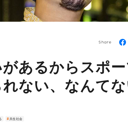
Share
いがあるからスポー
られない、なんてな
る
共生社会