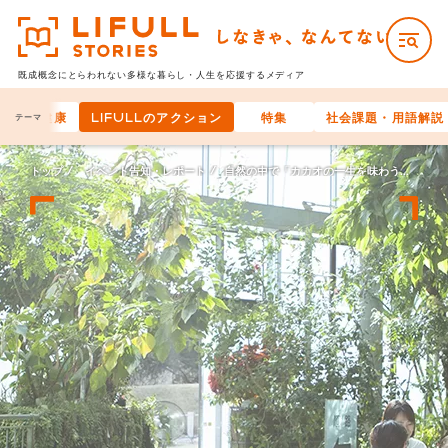
既成概念にとらわれない多様な
暮らし・人生を応援するメディア
と身体の健康
LIFULLのアクション
特集
社会課題・用語解説
テーマ
トップ
イベント告知・レポート
自然の中で「カカオの一生を味わう」ペアリングコース。 LIFE OF CACAO オープン