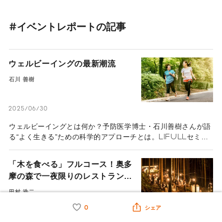
#イベントレポートの記事
ウェルビーイングの最新潮流
石川 善樹
2025/06/30
ウェルビーイングとは何か？予防医学博士・石川善樹さんが語
る“よく生きる”ための科学的アプローチとは。LIFULLセミナ
ーの模様をダイジェストで紹介。
「木を食べる」フルコース！奥多
摩の森で一夜限りのレストランを
オープン
田村 浩二
0
シェア
2018/12/05