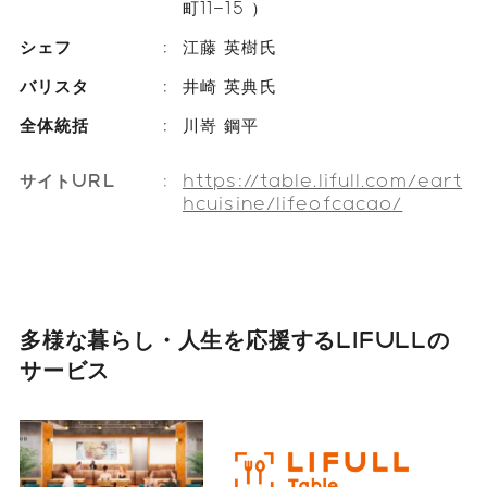
町11−15 ）
シェフ
江藤 英樹氏
バリスタ
井崎 英典氏
全体統括
川嵜 鋼平
サイトURL
https://table.lifull.com/eart
hcuisine/lifeofcacao/
多様な暮らし・人生を応援する
LIFULLの
サービス