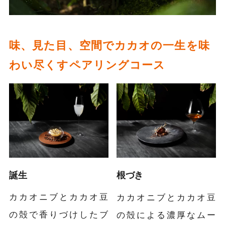
味、見た目、空間でカカオの一生を味
わい尽くすペアリングコース
誕生
根づき
カカオニブとカカオ豆
カカオニブとカカオ豆
の殻で香りづけしたブ
の殻による濃厚なムー