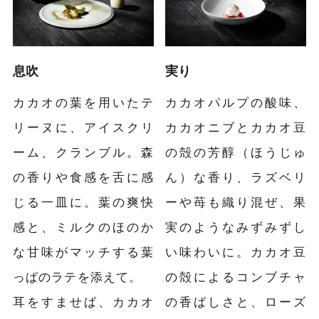
息吹
実り
カカオの葉を用いたテ
カカオパルプの酸味、
リーヌに、アイスクリ
カカオニブとカカオ豆
ーム、クランブル。森
の殻の芳醇（ほうじゅ
の香りや食感を舌に感
ん）な香り、ラズベリ
じる一皿に。葉の爽快
ーや苺も織り混ぜ、果
感と、ミルクのほのか
実のようなみずみずし
な甘味がマッチする葉
い味わいに。カカオ豆
っぱのラテを添えて。
の殻によるコンブチャ
耳をすませば、カカオ
の香ばしさと、ローズ