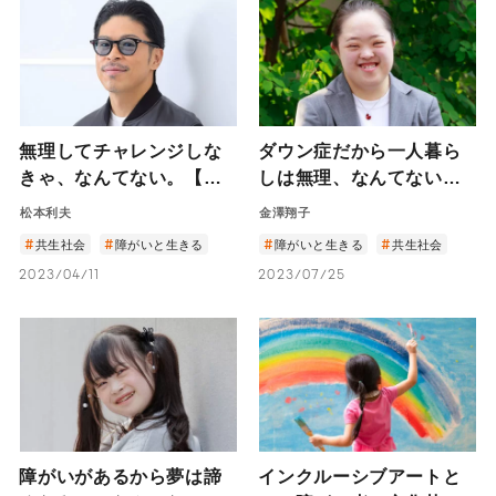
無理してチャレンジしな
ダウン症だから一人暮ら
きゃ、なんてない。【後
しは無理、なんてない。
編】－好きなことが原動
―料理をしたり
松本利夫
金澤翔子
力。EXILEメンバー 松本
YouTubeでダンス動画
共生社会
障がいと生きる
障がいと生きる
共生社会
利夫の多彩な表現活動 －
を見たりと一人暮らしを
2023/04/11
2023/07/25
満喫する書家・金澤翔子
さんの純粋な心に迫る―
障がいがあるから夢は諦
インクルーシブアートと