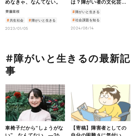
めなきゃ、なんてない。
は？障がい者の文化芸術
活動を通じた共生社会の
齊藤菜桜
障がいと生きる
実現と取り組み例
社会課題を知る
共生社会
障がいと生きる
2024/08/14
2023/01/05
#障がいと生きるの最新記
事
車椅子だから“しょうがな
【寄稿】障害者としての
い”、なんてない。―26歳
自分の困難さに気付いて