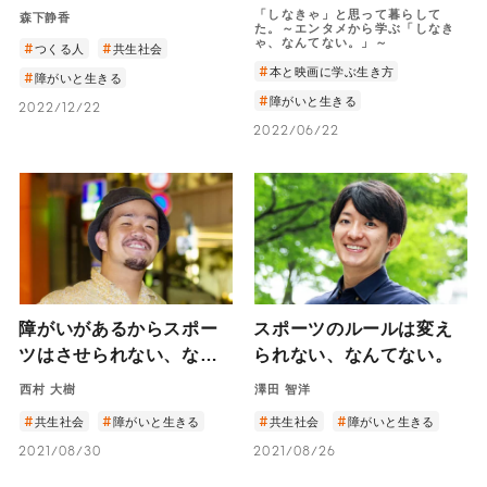
てない。
の主人公・ボッジが見つ
「しなきゃ」と思って暮らして
森下静香
た。～エンタメから学ぶ「しなき
けた“自分らしい生き
ゃ、なんてない。」～
つくる人
共生社会
方”とは
本と映画に学ぶ生き方
障がいと生きる
障がいと生きる
2022/12/22
2022/06/22
障がいがあるからスポー
スポーツのルールは変え
ツはさせられない、なん
られない、なんてない。
てない。
西村 大樹
澤田 智洋
共生社会
障がいと生きる
共生社会
障がいと生きる
2021/08/30
2021/08/26