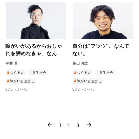
障がいがあるからおしゃ
自分は“フツウ”、なんて
れを諦めなきゃ、なんて
ない。
ない。
平林 景
桑山 知之
つくる人
共生社会
つくる人
共生社会
障がいと生きる
障がいと生きる
2021/07/16
2021/07/13
1
2
3