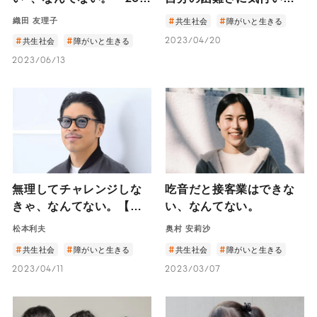
で車椅子ユーザーに。織
いくことは難しい｜くら
織田 友理子
共生社会
障がいと生きる
田友理子が語る障がい者
げ
2023/04/20
共生社会
障がいと生きる
の生きやすい社会への道
2023/06/13
筋―
無理してチャレンジしな
吃音だと接客業はできな
きゃ、なんてない。【後
い、なんてない。
編】－好きなことが原動
松本利夫
奥村 安莉沙
力。EXILEメンバー 松本
共生社会
障がいと生きる
共生社会
障がいと生きる
利夫の多彩な表現活動 －
2023/04/11
2023/03/07