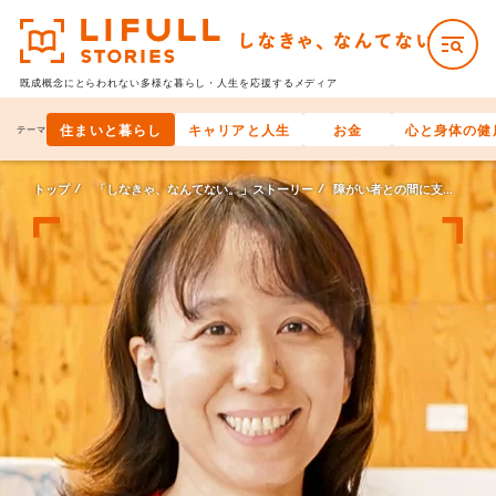
既成概念にとらわれない多様な
暮らし・人生を応援するメディア
住まいと暮らし
キャリアと人生
お金
心と身体の健
テーマ
トップ
「しなきゃ、なんてない。」ストーリー
障がい者との間に支援する・されるの関係、なんてない。