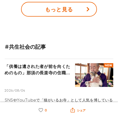
モデルは見たくない」といった心無い声も。障がいがあっても
もっと見る
好きなことを全力で楽しみながら夢をかなえようとするその姿
は、夢を持つ全ての人の背中を温かく押している。
#共生社会の記事
「供養は遺された者が前を向くた
NEW
めのもの」那須の長楽寺の住職が
語るペットロスの受け入れ方
2026/08/04
SNSやYouTubeで「猫がいるお寺」として人気を博している
栃木県・那須の長楽寺の住職、鈴木祥蔵（すずき しょうぞ
0
シェア
う）さん一家にインタビュー。多くの猫を看取り、ペットロス
の葛藤、治療の選択と向き合ってきた体験から「弔いの本質」