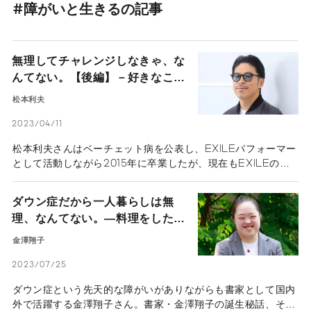
#障がいと生きるの記事
無理してチャレンジしなきゃ、な
んてない。【後編】－好きなこと
が原動力。EXILEメンバー 松本
松本利夫
利夫の多彩な表現活動 －
2023/04/11
松本利夫さんはベーチェット病を公表し、EXILEパフォーマー
として活動しながら2015年に卒業したが、現在もEXILEのメ
ンバーとして舞台や映画などで表現活動をしている。後編で
は、困難に立ち向かいながらもステージに立ち続けた思いや、
ダウン症だから一人暮らしは無
卒業後の新しいチャレンジ、精力的に活動し続ける原動力につ
理、なんてない。―料理をしたり
いて取材した。
YouTubeでダンス動画を見たり
金澤翔子
と一人暮らしを満喫する書家・金
2023/07/25
澤翔子さんの純粋な心に迫る―
ダウン症という先天的な障がいがありながらも書家として国内
外で活躍する金澤翔子さん。書家・金澤翔子の誕生秘話、そし