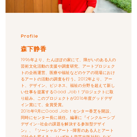
Profile
森下静香
1996年より、たんぽぽの家にて、障がいのある人の
芸術文化活動の支援や調査研究、アートプロジェク
トの企画運営、医療や福祉などのケアの現場におけ
るアートの活動の調査を行う。2012年より、アー
ト、デザイン、ビジネス、福祉の分野を超えて新し
い仕事を提案するGood Job！プロジェクトに取
り組み、このプロジェクトが2016年度グッドデザ
イン賞にて、金賞受賞。
2016年9月にGood Job！センター香芝を開設、
同時にセンター長に就任。編著に『インクルーシブ
デザイン−社会の課題を解決する参加型デザイ
ン』、『ソーシャルアート−障害のある人とアート
で社会を変える』（いずれも学芸出版社刊）など。