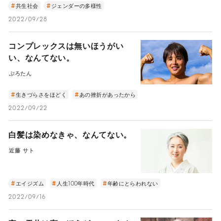
共生社会
ジェンダーの多様性
2022/09/28
コンプレックスは無いほうがい
い、なんてない。
ぷろたん
生きづらさをほどく
あの挫折があったから
2022/09/22
白髪は染めなきゃ、なんてない。
近藤 サト
エイジズム
人生100年時代
年齢にとらわれない
2022/09/16