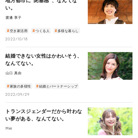
地方都市に“閉塞感”、なんてな
い。
渡邊 享子
空き家活用
つくる人
多様な暮らし
2022/10/18
結婚できない女性はかわいそう、
なんてない。
山口 真由
家族の多様性
結婚とパートナーシップ
2022/09/29
トランスジェンダーだから叶わな
い夢がある、なんてない。
Mei