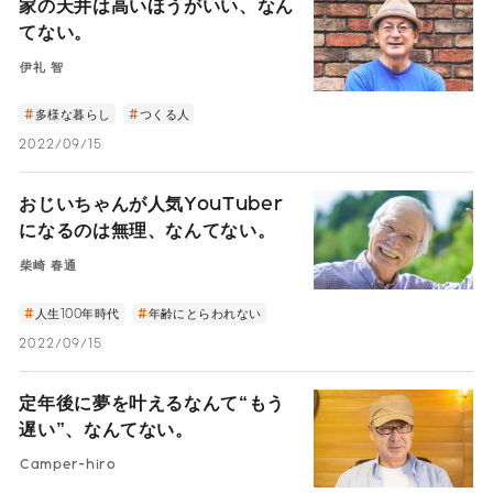
家の天井は高いほうがいい、なん
てない。
伊礼 智
多様な暮らし
つくる人
2022/09/15
おじいちゃんが人気YouTuber
になるのは無理、なんてない。
柴崎 春通
人生100年時代
年齢にとらわれない
2022/09/15
定年後に夢を叶えるなんて“もう
遅い”、なんてない。
Camper-hiro