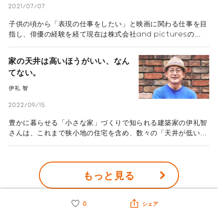
2021/07/07
子供の頃から「表現の仕事をしたい」と映画に関わる仕事を目
指し、俳優の経験を経て現在は株式会社and picturesの
CEO/プロデューサーとして、地域と連携した映画製作、俳優
向けワークショップ、プラットフォーム開発で映画産業の発展
家の天井は高いほうがいい、なん
を目指している伊藤主税さん。愛知県蒲郡市の全面協力を受け
てない。
て製作した映画『ゾッキ』、その撮影の裏側をドキュメンタリ
ーにした映画『裏ゾッキ』の製作を通じて、感じた「映画」に
伊礼 智
よる「地域創生」の可能性について伺った。
2022/09/15
豊かに暮らせる「小さな家」づくりで知られる建築家の伊礼智
さんは、これまで狭小地の住宅を含め、数々の「天井が低い
家」を設計してきた。一般に、住宅市場においては「天井は高
いほうがいい」とされがちだ。ハウスメーカーのテレビCMや
住宅情報誌などでは、明るく開放的な住まいとして天井の高さ
もっと見る
をアピールすることが少なくない。 一方、伊礼さんが設計す
る多くの住宅の天井高は2100～2200ミリメートル。これは、
建築基準法で居室に対して定められている天井高の最低値だ。
0
ハウスメーカーが通常推奨している天井高は2400ミリメート
シェア
ルとされているので、それよりも約20～30センチメートル低