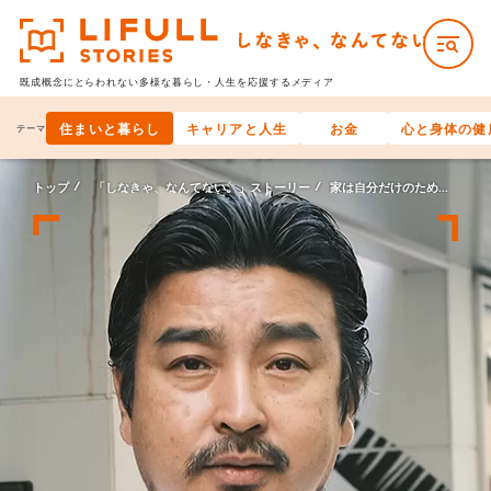
既成概念にとらわれない多様な
暮らし・人生を応援するメディア
住まいと暮らし
キャリアと人生
お金
心と身体の健
テーマ
トップ
「しなきゃ、なんてない。」ストーリー
家は自分だけのために建てるもの、なんてない。【後編】