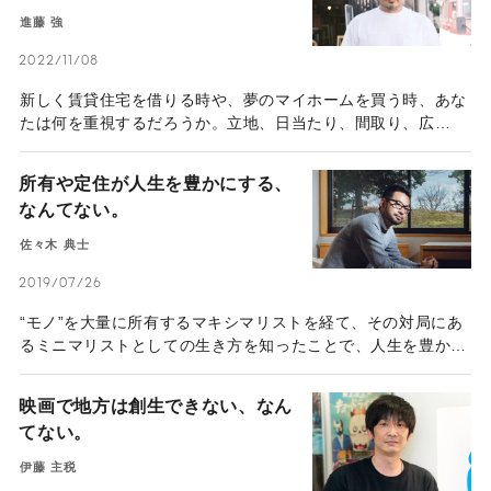
進藤 強
2022/11/08
新しく賃貸住宅を借りる時や、夢のマイホームを買う時、あな
たは何を重視するだろうか。立地、日当たり、間取り、広
さ……。そうした条件は、本当に誰もが基準にすべきものだろ
うか？建築家の進藤強さんは、遊び心あふれる設計で海外から
所有や定住が人生を豊かにする、
も注目を浴びている。だが、そのデザインは決して芸術性だけ
なんてない。
を重視したものではなく、住む人のことを考え抜き、「エンド
ユーザーファースト」の理念のもと設計されているという。彼
佐々木 典士
の活動の裏側にある信念を取材した。
2019/07/26
“モノ”を大量に所有するマキシマリストを経て、その対局にあ
るミニマリストとしての生き方を知ったことで、人生を豊かに
大きく転換させた人物がいる。現在は、日本からフィリピンの
地に身を移し、ミニマリストとしての人生そのものも更新し続
映画で地方は創生できない、なん
けている佐々木典士さんだ。今回のインタビューでは、彼自身
てない。
の生き方そのものを変えることになったきっかけやその背景な
どを掘り下げた。
伊藤 主税