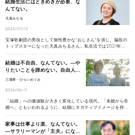
結婚生活にはときめきが必要、な
んてない。
天真みちる
2023/07/13
宝塚歌劇団の男役として個性豊かな“おじさん”を演じ、脇役の
トップスターになった天真みちるさん。私生活では2021年に
10年来の友人と結婚。交際期間を経ずに、いきなりの同棲スタ
ート。“結婚の常識”に縛られない、ユニークな夫婦関係につい
結婚は不自由、なんてない。—や
て話を聞いた。
りたいことを諦めない。自由人で
いたい二人が「夫婦」を選んだ理
三浦希・ひらいめぐみ
由—
2026/06/11
「結婚」への価値観が大きく変化している現代。「未婚から非
婚へ」ともいわれるように、結婚にネガティブイメージを持
ち、あえて独身や事実婚といった選択をする人も多い。そんな
なか、作家・ひらいめぐみさんとライター・編集者・モデルの
家事は仕事より楽、なんてない。
三浦希さんの夫婦生活は、自然体でポジティブな雰囲気にあふ
―サラリーマンが「主夫」になっ
れている。彼・彼女が思う「結婚の幸せ」とは？