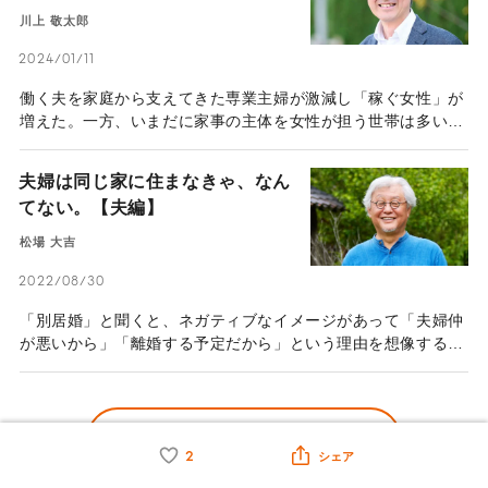
て気付いた、ゴールなきマラソン
川上 敬太郎
の大変さ―
2024/01/11
働く夫を家庭から支えてきた専業主婦が激減し「稼ぐ女性」が
増えた。一方、いまだに家事の主体を女性が担う世帯は多いの
ではないか。そうした中、2021年から「兼業主夫」として家
庭に入り、保育園の正職員として働く妻を支えるのが川上敬太
夫婦は同じ家に住まなきゃ、なん
郎さんだ。もともと夜遅くまで働くハードワーカーで、家庭の
てない。【夫編】
ことは妻に任せていたという川上さん。どのような転機があ
り、兼業主夫へと転身したのか。
松場 大吉
2022/08/30
「別居婚」と聞くと、ネガティブなイメージがあって「夫婦仲
が悪いから」「離婚する予定だから」という理由を想像する人
が多いかもしれない。しかし、パートナーと仲が良いにもかか
わらず、あえて別居を選択する“なかよし別居”をしている夫婦
がいる。世界遺産にも登録されている石見銀山に本社を構える
もっと見る
ライフスタイルブランド「石見銀山 群言堂」（以下、群言
堂）を営む松場大吉さん・松場登美さんご夫婦だ。結婚に対す
2
シェア
る価値観は、時代の変化とともに多様化してきた。そんな中、