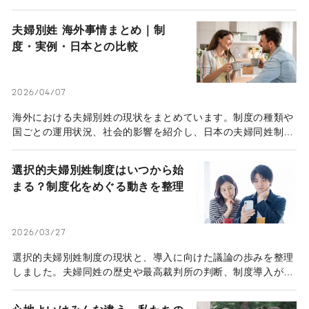
いを重視するなど、心地よいパートナーシップを築いた4人の
事例を紹介。常識にとらわれない、あなたらしい家族のカタチ
夫婦別姓 海外事情まとめ｜制
が見つかります。
度・実例・日本との比較
2026/04/07
海外における夫婦別姓の現状をまとめています。制度の種類や
国ごとの運用状況、社会的影響を紹介し、日本の夫婦同姓制度
との違いを多角的に比較・検証します。
選択的夫婦別姓制度はいつから始
まる？制度化をめぐる動きを整理
2026/03/27
選択的夫婦別姓制度の現状と、導入に向けた議論の歩みを整理
しました。夫婦同姓の歴史や最高裁判所の判断、制度導入がも
たらす影響まで、幅広い視点で詳しく解説します。