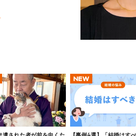
ニアを募集
ついて考え
ら考える、
田内学が語
い考え方
和寛久の人
」の挑戦の
こと
との付き合
見えてくる
換術―
NEW
は遺された者が前を向くた
【事例4選】「結婚はす