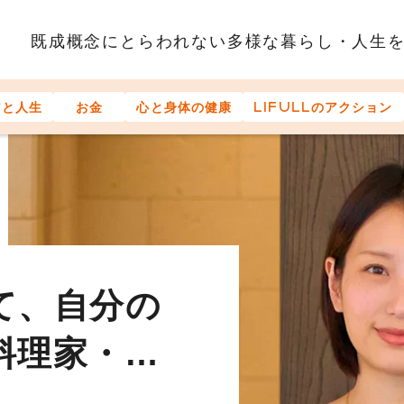
既成概念にとらわれない多様な
暮らし・人生
アと人生
お金
心と身体の健康
LIFULLのアクション
て、自分の
頑張らな
年齢が足か
お金を貯め
郎さんが語
料理家・長
。 ―日本
ない。
65歳以上
ない。ス
年齢の多様
実態調査を
るのか。社
」―「分人
ンタビュー
ド屋台系
立ち上げた