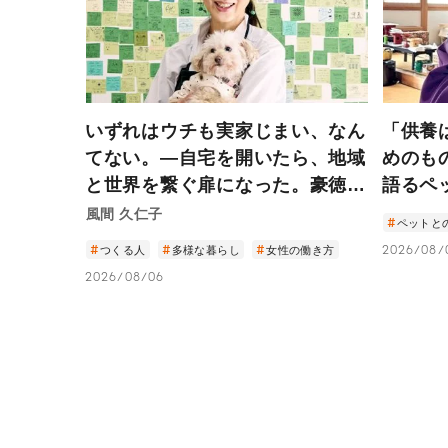
いずれはウチも実家じまい、なん
「供養
てない。―自宅を開いたら、地域
めのも
と世界を繋ぐ扉になった。豪徳寺
語るペ
の小さなカフェから見える住まい
風間 久仁子
ペットと
の未来―
つくる人
多様な暮らし
女性の働き方
2026/08/
2026/08/06