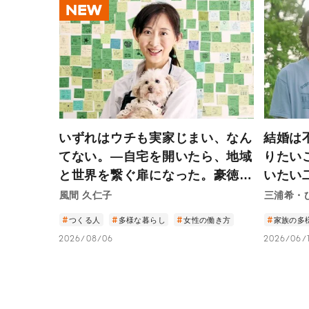
NEW
いずれはウチも実家じまい、なん
結婚は
てない。―自宅を開いたら、地域
りたい
と世界を繋ぐ扉になった。豪徳寺
いたい
の小さなカフェから見える住まい
由—
風間 久仁子
三浦希・
の未来―
つくる人
多様な暮らし
女性の働き方
家族の多
2026/08/06
2026/06/1