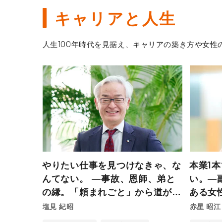
キャリアと人生
人生100年時代を見据え、キャリアの築き方や女
やりたい仕事を見つけなきゃ、な
本業1
んてない。 ―事故、恩師、弟と
い。―
の縁。「頼まれごと」から道が拓
ある女
けた日本賃貸住宅管理協会・塩見
塩見 紀昭
赤星 昭江
会長の45年―