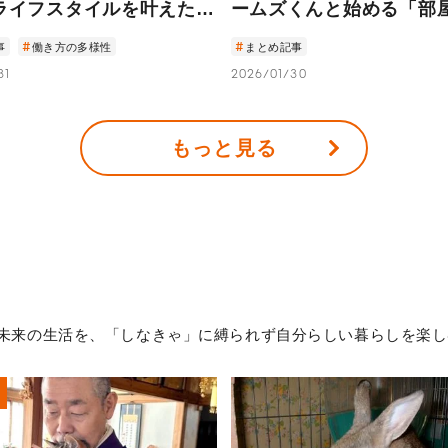
ライフスタイルを叶えた5
ームズくんと始める「部
人生の選び方」
作戦会議」
事
働き方の多様性
まとめ記事
31
2026/01/30
もっと見る
未来の生活を、「しなきゃ」に縛られず自分らしい暮らしを楽し