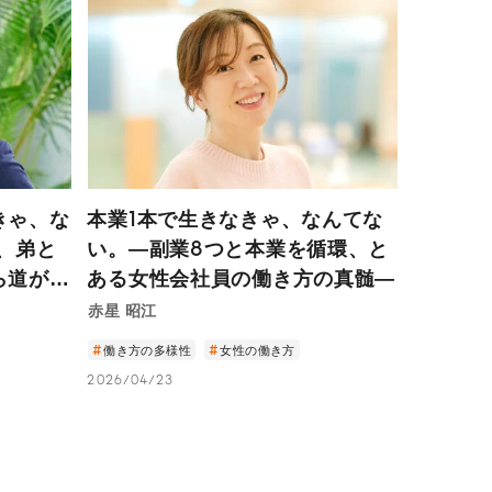
きゃ、な
本業1本で生きなきゃ、なんてな
、弟と
い。―副業8つと本業を循環、と
ら道が拓
ある女性会社員の働き方の真髄―
会・塩見
赤星 昭江
働き方の多様性
女性の働き方
2026/04/23