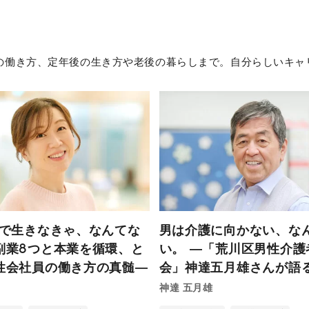
性の働き方、定年後の生き方や老後の暮らしまで。自分らしいキ
本で生きなきゃ、なんてな
男は介護に向かない、な
副業8つと本業を循環、と
い。 ―「荒川区男性介護
性会社員の働き方の真髄―
会」神達五月雄さんが語
を介護する男たちの今と
神達 五月雄
―