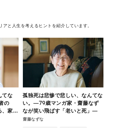
ャリアと人生を考えるヒントを紹介しています。
んてな
孤独死は悲惨で悲しい、なんてな
者の
い。―79歳マンガ家・齋藤なず
る、家族
なが笑い飛ばす「老いと死」―
これから
齋藤なずな