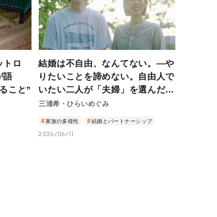
ットロ
結婚は不自由、なんてない。—や
が語
りたいことを諦めない。自由人で
ること”
いたい二人が「夫婦」を選んだ理
由—
三浦希・ひらいめぐみ
家族の多様性
結婚とパートナーシップ
2026/06/11