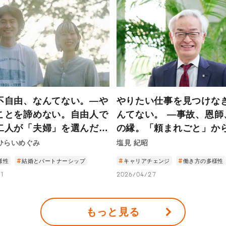
不自由、なんてない。—や
やりたい仕事を見つけな
ことを諦めない。自由人で
んてない。 ―事故、恩師
二人が「夫婦」を選んだ理
の縁。「頼まれごと」か
けた日本賃貸住宅管理協
ひらいめぐみ
塩見 紀昭
会長の45年―
様性
結婚とパートナーシップ
キャリアチェンジ
働き方の多様性
1
2026/04/27
もっと見る