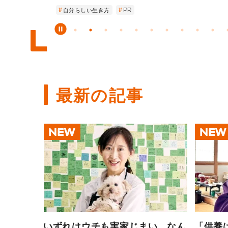
の超経験を持つシ
ペシャルサイト
性・エイジズムに
“家族は必要？”か
発表！
会的金融教育家・
主義」という新し
人生100年時代
自分らしい生き方
投資と消費
あの挫折があったから
自分らしい生き方
年齢にとらわれない
エイジズム
PR
生きづらさをほどく
働き方の多様性
生きづらさをほどく
介護のあり方
女性の働き方
YouTuber」坪
「介護美容写真家
します！
よう」
自分らしく生きる
る、“お金の不安”
で、人生が違って
生のポジティブ変
軌跡―
い方
―
最新の記事
NEW
NEW
いずれはウチも実家じまい、なん
「供養