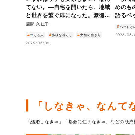
てない。―自宅を開いたら、地域
めのも
と世界を繋ぐ扉になった。豪徳寺
語るペ
の小さなカフェから見える住まい
風間 久仁子
ペットと
の未来―
つくる人
多様な暮らし
女性の働き方
2026/08/
2026/08/06
「しなきゃ、
なんて
「結婚しなきゃ」「都会に住まなきゃ」などの既成