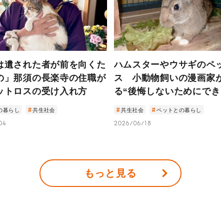
は遺された者が前を向くた
ハムスターやウサギのペ
の」那須の長楽寺の住職が
ス 小動物飼いの漫画家
ットロスの受け入れ方
る“後悔しないためにでき
の暮らし
共生社会
共生社会
ペットとの暮らし
04
2026/06/18
もっと見る