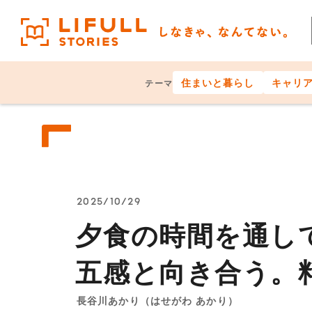
住まいと暮らし
キャリ
テーマ
2025/10/29
夕食の時間を通し
つらくてもここで
何かを始めるのに
なぜ、私たちは「
小説家 平野啓一
五感と向き合う。
きゃ、なんてない
せになる、なんて
老卒採用 2025－
しなきゃ、なんて
教育プログラム「
「うちのはなし」
新生活アンコン語
なきゃ」に縛られ
る「私とは何か？
谷川あかりさんイ
から逃げた「イン
―50歳で会社を
長谷川あかり（はせがわ あかり）