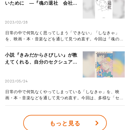
いために ―『魂の退社 会社を
辞めるということ。』を読む―
2023/02/28
日常の中で何気なく思ってしまう「できない」「しなきゃ」
を、映画・本・音楽などを通して見つめ直す。今回は『魂の退
社 会社を辞めるということ。』（稲垣えみ子・東洋経済新報
社）から、会社と働くことについて考えます。
小説『きみだからさびしい』が教
えてくれる、自分のセクシュアリ
ティとの向き合い方
2022/05/24
日常の中で何気なくやってしまっている「しなきゃ」を、映
画・本・音楽などを通して見つめ直す。今回は、多様な「セク
シュアリティ」の在り方が描かれている作品をご紹介します。
恋愛小説が苦手。そう感じたことのある人は意外と多いのでは
ないだろうか。筆者も恋愛小説は苦手な方だ。恋愛は、感情的
もっと見る
に自由にするもののようでいて、実際には社会の決めた「しな
きゃ」との結びつきが強い。当然、物語の中でも、男女の恋