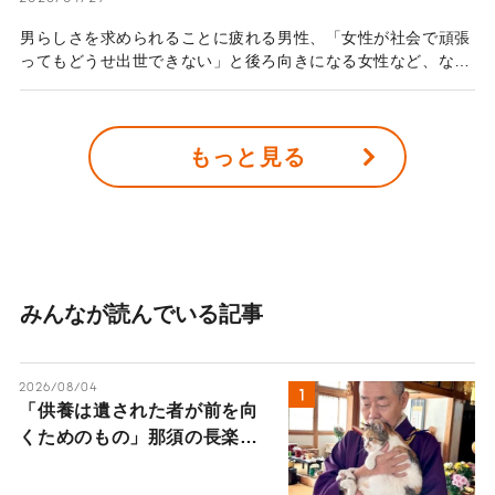
男らしさを求められることに疲れる男性、「女性が社会で頑張
ってもどうせ出世できない」と後ろ向きになる女性など、なか
なか解決しないジェンダー不平等の問題。なぜこのような問題
が解決しないのか、著書『これからの男の子たちへ』が大反響
を呼んでいる弁護士・太田啓子さんに話を伺った。
もっと見る
みんなが読んでいる記事
2026/08/04
「供養は遺された者が前を向
くためのもの」那須の長楽寺
の住職が語るペットロスの受
け入れ方