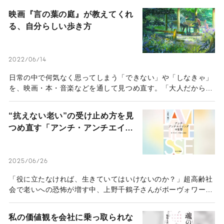
映画『言の葉の庭』が教えてくれ
る、自分らしい歩き方
2022/06/14
日常の中で何気なく思ってしまう「できない」や「しなきゃ」
を、映画・本・音楽などを通して見つめ直す。「大人だからし
っかりしなきゃ」「1人でも歩いて行かなきゃ」と自分を責め
てしまったことはないだろうか。「もう大人なんだから……」
“抗えない老い”の受け止め方を見
と世間のいう「大人像」に合わせなきゃと自分を苦しめている
つめ直す「アンチ・アンチエイジ
人には、ぜひ映画『言の葉の庭』を見てほしい。
ング」の思想
2025/06/26
「役に立たなければ、生きていてはいけないのか？」超高齢社
会で老いへの恐怖が増す中、上野千鶴子さんがボーヴォワール
の『老い』を読み解き、新たな思想を提示。弱いままでも尊厳
を持って生きるとはどういうことか。全世代で考えたい、生き
私の価値観を会社に乗っ取られな
方のヒントが詰まった一冊をご紹介。