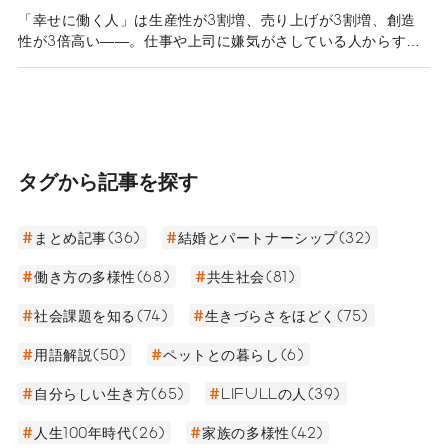
「幸せに働く人」は生産性が3割増、売り上げが3割増、創造
性が3倍高い――。仕事や上司に嫌気がさしている人からする
と夢物語にも思えるような研究結果が、国内外で明らかになっ
ています。慶應義塾大学大学院システムデザイン・マネジメン
ト研究科の前野隆司教授は、幸福度の高い人々の共通点を導き
出し、幸せな職場づくりを研究する「幸福学」の第一人者。前
野さんによると、世界第3位の経済大国でありながら「世界幸
福度ランキング」や「女性の働きやすさランキング」などの国
タグから記事を探す
際調査で散々な結果を出している日本には、“不幸体質”と呼ぶ
べき遺伝子や文化が染みついているといいます。人が幸せを感
じるメカニズムや幸せな会社の特徴、さらに一歩踏み出すため
まとめ記事(36)
結婚とパートナーシップ(32)
に必要なことについて伺いました。
働き方の多様性(68)
共生社会(81)
社会課題を知る(74)
生きづらさをほどく(75)
用語解説(50)
ペットとの暮らし(6)
自分らしい生き方(65)
LIFULLの人(39)
人生100年時代(26)
家族の多様性(42)