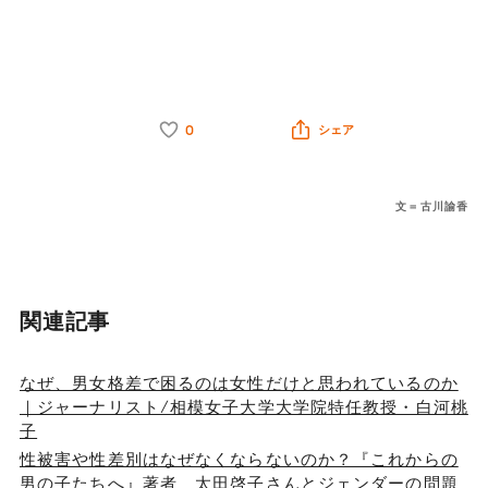
0
シェア
文＝古川諭香
関連記事
なぜ、男女格差で困るのは女性だけと思われているのか
｜ジャーナリスト/相模女子大学大学院特任教授・白河桃
子
性被害や性差別はなぜなくならないのか？『これからの
男の子たちへ』著者 太田啓子さんとジェンダーの問題