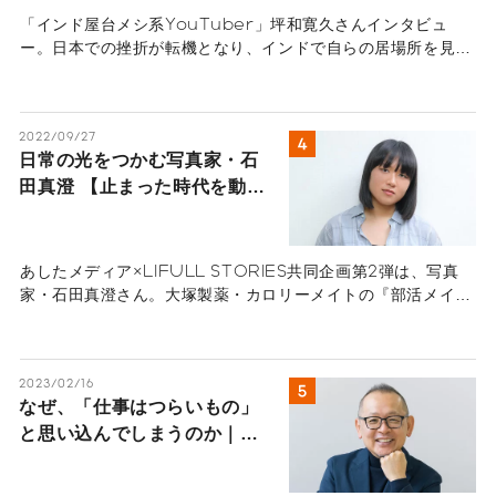
のポジティブ変換術―
「インド屋台メシ系YouTuber」坪和寛久さんインタビュ
ー。日本での挫折が転機となり、インドで自らの居場所を見つ
けた坪和さんのストーリー。ネガティブをポジティブに変える
天才、坪和さんの人生のストーリーを伺いました。
2022/09/27
日常の光をつかむ写真家・石
田真澄 【止まった時代を動か
す、若き才能 A面】
あしたメディア×LIFULL STORIES共同企画第2弾は、写真
家・石田真澄さん。大塚製薬・カロリーメイトの『部活メイ
ト』、ソフトバンクの『しばられるな』などの広告写真、そし
て俳優・夏帆さんの写真集『おとととい』などを手がけてきた
写真家だ。
2023/02/16
なぜ、「仕事はつらいもの」
と思い込んでしまうのか｜幸
福学者・前野隆司