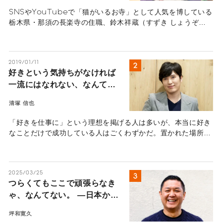
SNSやYouTubeで「猫がいるお寺」として人気を博している
栃木県・那須の長楽寺の住職、鈴木祥蔵（すずき しょうぞ
う）さん一家にインタビュー。多くの猫を看取り、ペットロス
の葛藤、治療の選択と向き合ってきた体験から「弔いの本質」
を紐解きます。悲しみを自然の摂理と捉え、遺された人間が前
2019/01/11
を向いて生きるためのヒントが詰まったメッセージ。
好きという気持ちがなければ
一流にはなれない、なんてな
い。
清塚 信也
「好きを仕事に」という理想を掲げる人は多いが、本当に好き
なことだけで成功している人はごくわずかだ。置かれた場所で
いかに自分らしい花を咲かせるか、というのが多くの人が向き
合う現実であろう。清塚信也さんの場合も“好き”という気持ち
が始まりだったわけではない。世界的ピアニストという地位を
2025/03/25
築くまでの軌跡について語ってもらった。
つらくてもここで頑張らなき
ゃ、なんてない。 ―日本から
逃げた「インド屋台系
坪和寛久
YouTuber」坪和寛久の人生