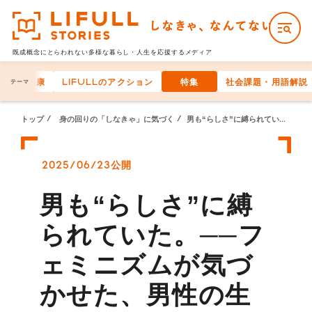
既成概念にとらわれない多様な
暮らし・人生を応援するメディア
身体の健康
LIFULLのアクション
特集
社会課題・用語解説
テーマ
トップ
身の回りの「しなきゃ」に気づく
男も“らしさ”に縛られていた。──フェミニズムが気づかせた、男性の生きづらさの正体―『私は男でフェミニストです』を読んで―
2025/06/23公開
男も“らしさ”に縛
られていた。──フ
ェミニズムが気づ
かせた、男性の生