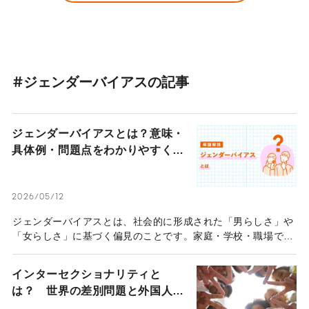
愛、一対一の恋愛、俺様でやんちゃな彼氏と真面目で清楚な彼
女など、ステレオタイプな恋愛が繰り返し描かれてきた。そん
な恋愛の規範への違和感や、揺らぎ始めた社会の恋愛観の変化
を丁寧に言語化してくれる、新世代の恋愛小説『きみだからさ
びしい』だ。
#ジェンダーバイアスの記事
ジェンダーバイアスとは？意味・
具体例・問題点をわかりやすく解
説
2026/05/12
ジェンダーバイアスとは、社会的に形成された「男らしさ」や
「女らしさ」に基づく偏見のことです。家庭・学校・職場での
具体例や問題点を整理し、個人・組織・社会のそれぞれが取り
組むべき対策まで体系的に解説します。
インターセクショナリティと
は？ 世界の差別問題と外国人に
対する偏見や固定観念を取り払う