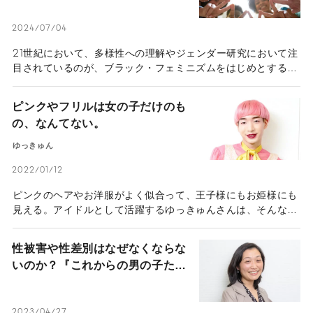
には
2024/07/04
21世紀において、多様性への理解やジェンダー研究において注
目されているのが、ブラック・フェミニズムをはじめとするマ
イノリティ女性の運動から生まれた「インターセクショナリテ
ィ」の概念です。日本語で「交差性」と訳される「インターセ
ピンクやフリルは女の子だけのも
クショナリティ」は地域文化研究、社会運動、政策に影響を与
の、なんてない。
えていますが、ここでは差別問題の文脈にフォーカスして取り
上げます。
ゆっきゅん
2022/01/12
ピンクのヘアやお洋服がよく似合って、王子様にもお姫様にも
見える。アイドルとして活躍するゆっきゅんさんは、そんな不
思議な魅力を持つ人だ。多様な女性のロールモデルを発掘する
オーディション『ミスiD2017』で、男性として初めてのファ
性被害や性差別はなぜなくならな
イナリストにも選出された。「男ならこうあるべき」「女はこ
いのか？『これからの男の子たち
うすべき」といった決めつけが、世の中から少しずつ減りはじ
へ』著者 太田啓子さんとジェン
めている今。ゆっきゅんさんに「男らしさ」「女らしさ」「自
ダーの問題を考える
分らしさ」について、考えを伺った。
2023/04/27