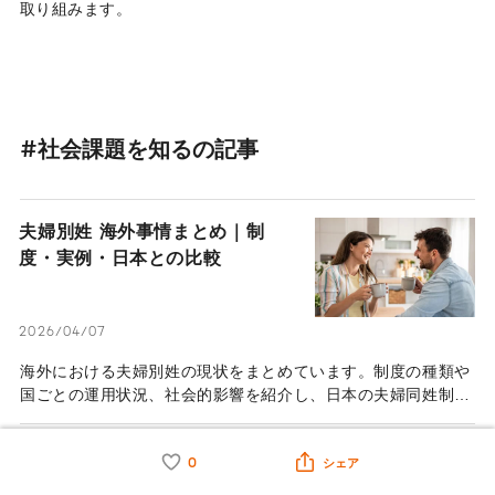
取り組みます。
#社会課題を知るの記事
夫婦別姓 海外事情まとめ｜制
度・実例・日本との比較
2026/04/07
海外における夫婦別姓の現状をまとめています。制度の種類や
国ごとの運用状況、社会的影響を紹介し、日本の夫婦同姓制度
との違いを多角的に比較・検証します。
選択的夫婦別姓制度はいつから始
0
シェア
まる？制度化をめぐる動きを整理