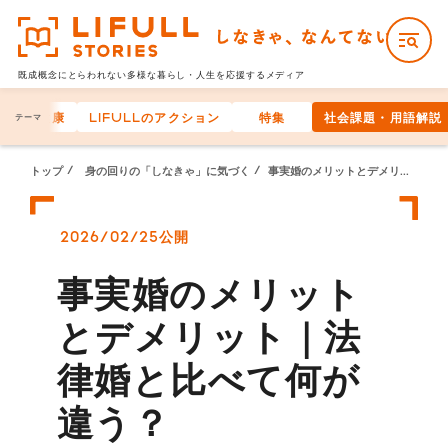
既成概念にとらわれない多様な
暮らし・人生を応援するメディア
身体の健康
LIFULLのアクション
特集
社会課題・用語解説
テーマ
トップ
身の回りの「しなきゃ」に気づく
事実婚のメリットとデメリット｜法律婚と比べて何が違う？
2026/02/25公開
事実婚のメリット
とデメリット｜法
律婚と比べて何が
違う？