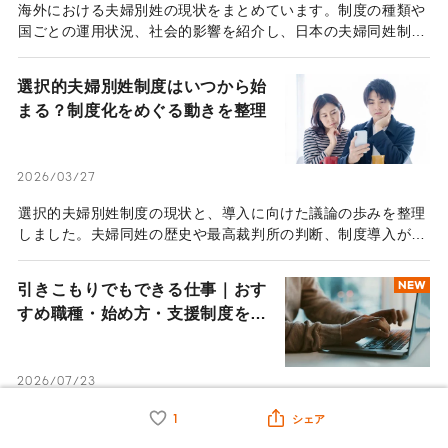
海外における夫婦別姓の現状をまとめています。制度の種類や
国ごとの運用状況、社会的影響を紹介し、日本の夫婦同姓制度
との違いを多角的に比較・検証します。
選択的夫婦別姓制度はいつから始
まる？制度化をめぐる動きを整理
2026/03/27
選択的夫婦別姓制度の現状と、導入に向けた議論の歩みを整理
しました。夫婦同姓の歴史や最高裁判所の判断、制度導入がも
たらす影響まで、幅広い視点で詳しく解説します。
引きこもりでもできる仕事｜おす
NEW
すめ職種・始め方・支援制度を解
説
2026/07/23
引きこもりから仕事を始めたい方へ。在宅ワーク・現場作業・
1
シェア
短時間勤務など無理なく始められる仕事を紹介。職種の選び方