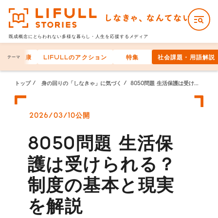
既成概念にとらわれない多様な
暮らし・人生を応援するメディア
身体の健康
LIFULLのアクション
特集
社会課題・用語解説
テーマ
トップ
身の回りの「しなきゃ」に気づく
8050問題 生活保護は受けられる？制度の基本と現実を解説
2026/03/10公開
8050問題 生活保
護は受けられる？
制度の基本と現実
を解説