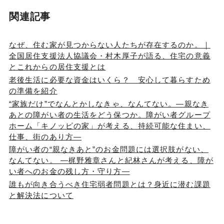
関連記事
なぜ、住む家が見つからない人たちが存在するのか。｜
全国居住支援法人協議会・村木厚子が語る、住宅の意義
とこれからの居住支援とは
老後生活に必要な資金はいくら？ 安心して暮らすため
の準備を紹介
“家族だけ”でなんとかしなきゃ、なんてない。―親なき
あとの障がい者の生活をどう保つか。障がい者グループ
ホーム「キノッピの家」が考える、持続可能な住まい、
仕事、街のあり方―
障がい者の“親なきあと”のお金問題には選択肢がない、
なんてない。 ―梶野雅章さんと紀林さんが考える、障が
い者へのお金の残し方・守り方―
誰もが向き合うべき住宅弱者問題とは？身近に潜む課題
と解決法について