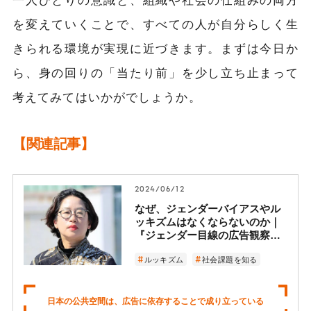
を変えていくことで、すべての人が自分らしく生
きられる環境が実現に近づきます。まずは今日か
ら、身の回りの「当たり前」を少し立ち止まって
考えてみてはいかがでしょうか。
【関連記事】
2024/06/12
なぜ、ジェンダーバイアスやル
ッキズムはなくならないのか｜
『ジェンダー目線の広告観察』
の著者・小林美香に聞く「広告
による価値観の押し付け」から
ルッキズム
社会課題を知る
逃れる方法
日本の公共空間は、広告に依存することで成り立っている