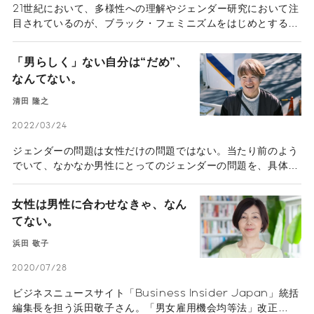
21世紀において、多様性への理解やジェンダー研究において注
目されているのが、ブラック・フェミニズムをはじめとするマ
イノリティ女性の運動から生まれた「インターセクショナリテ
ィ」の概念です。日本語で「交差性」と訳される「インターセ
「男らしく」ない自分は“だめ”、
クショナリティ」は地域文化研究、社会運動、政策に影響を与
なんてない。
えていますが、ここでは差別問題の文脈にフォーカスして取り
上げます。
清田 隆之
2022/03/24
ジェンダーの問題は女性だけの問題ではない。当たり前のよう
でいて、なかなか男性にとってのジェンダーの問題を、具体性
を持って考えられる人はいないのではないだろうか。そんな中
で、恋愛相談をきっかけとして、男性性の問題に向き合うよう
女性は男性に合わせなきゃ、なん
になった清田隆之さんに、男性が「男らしさ」の問題に向き合
てない。
うまでのヒントとなるお話を伺った。
浜田 敬子
2020/07/28
ビジネスニュースサイト「Business Insider Japan」統括
編集長を担う浜田敬子さん。「男女雇用機会均等法」改正