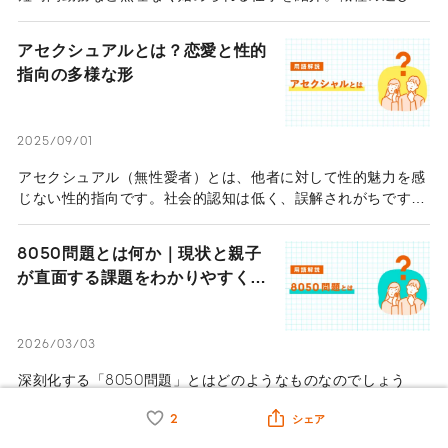
や面接対策、公的支援制度までわかりやすく解説します。
アセクシュアルとは？恋愛と性的
指向の多様な形
2025/09/01
アセクシュアル（無性愛者）とは、他者に対して性的魅力を感
じない性的指向です。社会的認知は低く、誤解されがちです
が、アセクシュアルの特徴や悩みについて理解を深めましょ
う。
8050問題とは何か｜現状と親子
が直面する課題をわかりやすく解
説
2026/03/03
深刻化する「8050問題」とはどのようなものなのでしょう
か。その背景や社会に及ぼす影響を整理し、活用できる支援制
2
シェア
度や相談窓口について詳しく解説いたします。