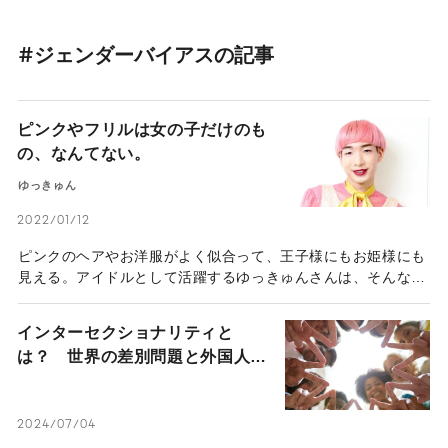
#ジェンダーバイアスの記事
ピンクやフリルは女の子だけのも
の、なんてない。
ゆっきゅん
2022/01/12
ピンクのヘアやお洋服がよく似合って、王子様にもお姫様にも
見える。アイドルとして活躍するゆっきゅんさんは、そんな不
思議な魅力を持つ人だ。多様な女性のロールモデルを発掘する
オーディション『ミスiD2017』で、男性として初めてのファ
インターセクショナリティと
イナリストにも選出された。「男ならこうあるべき」「女はこ
は？ 世界の差別問題と外国人に
うすべき」といった決めつけが、世の中から少しずつ減りはじ
対する偏見や固定観念を取り払う
めている今。ゆっきゅんさんに「男らしさ」「女らしさ」「自
には
分らしさ」について、考えを伺った。
2024/07/04