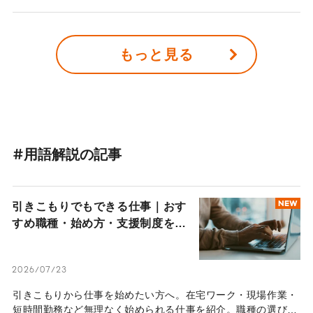
（1986年）直後の1989年に朝日新聞社に入社したが、当時は
「女性の働き方」についてあまり意識することはなかったとい
う。しかし、さまざまな社会経験を積むなかで徐々に意識し始
もっと見る
め、やがて社会課題であることを認識し対峙するようになっ
た。2018年には『働く女子と罪悪感「こうあるべき」から離
れたら、もっと仕事は楽しくなる』（集英社）を上梓した浜田
さん。何故この本を出版することに至ったか。そこにはどのよ
うな思いを抱え、どんな社会課題と向き合ったのか、本人に伺
った。
#用語解説の記事
引きこもりでもできる仕事｜おす
NEW
すめ職種・始め方・支援制度を解
説
2026/07/23
引きこもりから仕事を始めたい方へ。在宅ワーク・現場作業・
短時間勤務など無理なく始められる仕事を紹介。職種の選び方