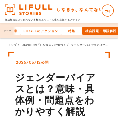
既成概念にとらわれない多様な
暮らし・人生を応援するメディア
身体の健康
LIFULLのアクション
特集
社会課題・用語解説
テーマ
トップ
身の回りの「しなきゃ」に気づく
ジェンダーバイアスとは？意味・具体例・問題点をわかりやすく解説
2026/05/12公開
ジェンダーバイア
スとは？意味・具
体例・問題点をわ
かりやすく解説