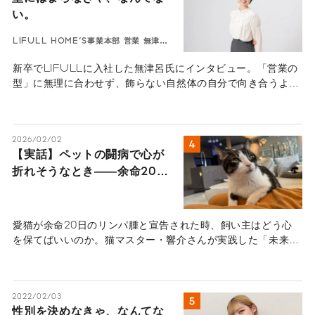
い。
LIFULL HOME'S事業本部 営業 無津呂
華
新卒でLIFULLに入社した無津呂氏にインタビュー。「営業の
型」に無理に合わせず、飾らない自然体の自分で向き合うよう
になってから、顧客との深い信頼関係を築けるように。「型に
はまらなきゃ、なんてない。」を体現する、若手社員の等身大
なキャリア論。
2026/02/02
【実話】ペットの闘病で心が
折れそうなとき――余命20日
の愛猫を看取った猫マスター
が語る“心のセルフケア”
愛猫が余命20日のリンパ腫と宣告された時、飼い主はどう心
を保てばいいのか。猫マスター・響介さんが実践した「未来へ
の手紙」や、後悔しない看取りのための思考法、ペットロスと
の向き合い方を語ります。【実話インタビュー】
2022/02/03
性別を決めなきゃ、なんてな