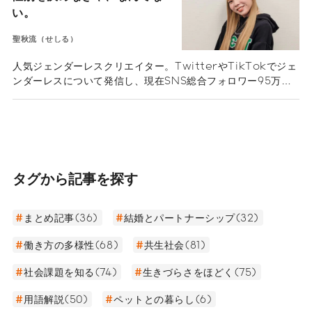
い。
聖秋流（せしる）
人気ジェンダーレスクリエイター。TwitterやTikTokでジェ
ンダーレスについて発信し、現在SNS総合フォロワー95万人
超え。昔から女友達が多く、中学時代に自分の性別へ違和感を
持ち始めた。高校時代にはコンプレックス解消のためにメイク
を研究しながら、自分や自分と同じ悩みを抱える人たちのため
にSNSで発信を開始した。今では誰にでも堂々と自分らしさを
表現でき、生きやすくなったと話す聖秋流さん。ジェンダーレ
スクリエイターになるまでのストーリーと自分らしく生きる秘
タグから記事を探す
訣（ひけつ）を伺った。
まとめ記事(36)
結婚とパートナーシップ(32)
働き方の多様性(68)
共生社会(81)
社会課題を知る(74)
生きづらさをほどく(75)
用語解説(50)
ペットとの暮らし(6)