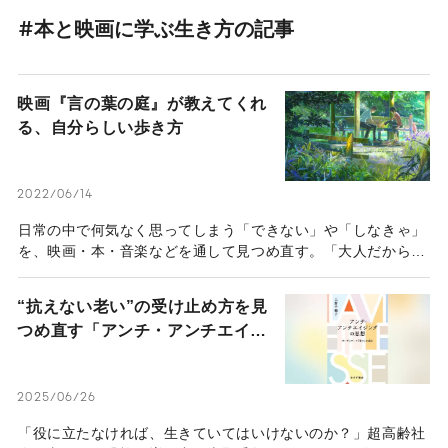
#本と映画に学ぶ生き方の記事
映画『言の葉の庭』が教えてくれ
る、自分らしい歩き方
2022/06/14
日常の中で何気なく思ってしまう「できない」や「しなきゃ」
を、映画・本・音楽などを通して見つめ直す。「大人だからし
っかりしなきゃ」「1人でも歩いて行かなきゃ」と自分を責め
てしまったことはないだろうか。「もう大人なんだから……」
“抗えない老い”の受け止め方を見
と世間のいう「大人像」に合わせなきゃと自分を苦しめている
つめ直す「アンチ・アンチエイジ
人には、ぜひ映画『言の葉の庭』を見てほしい。
ング」の思想
2025/06/26
「役に立たなければ、生きていてはいけないのか？」超高齢社