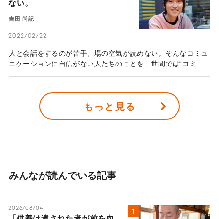
ない。
などに挑戦しては、リバウンドの繰り返し。当時の経験と現在
のYouTube活動から見えてきたのは、「継続の大切さ」だ。
吉田 尚記
多くの人が直面する体作りや健康について、のがちゃんの考え
を伺った。
2022/02/22
人と会話をするのが苦手。場の空気が読めない。そんなコミュ
ニケーションに自信がない人たちのことを、世間では“コミュ
障”と称する。人気ラジオ番組『オールナイトニッポン』のパ
ーソナリティを務めたり、人気芸人やアーティストと交流があ
ったり……アナウンサーの吉田尚記さんは、“コミュ障”とは一
もっと見る
見無縁の人物に見える。しかし、長年コミュニケーションがう
まく取れないことに悩んできたという。「僕は、さまざま
な“武器”を使ってコミュニケーションを取りやすくしているだ
けなんです」――。吉田さんいわく、コミュ障のままでも心地
良い人付き合いは可能なのだそうだ。“武器”とはいったい何な
のか。コミュ障のままでもいいとは、どういうことなのだろう
か。吉田さんにお話を伺った。
みんなが読んでいる記事
2026/08/04
「供養は遺された者が前を向