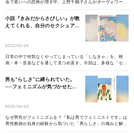
会で老いへの恐怖が増す中、上野千鶴子さんがボーヴォワール
の『老い』を読み解き、新たな思想を提示。弱いままでも尊厳
を持って生きるとはどういうことか。全世代で考えたい、生き
小説『きみだからさびしい』が教
方のヒントが詰まった一冊をご紹介。
えてくれる、自分のセクシュアリ
ティとの向き合い方
2022/05/24
日常の中で何気なくやってしまっている「しなきゃ」を、映
画・本・音楽などを通して見つめ直す。今回は、多様な「セク
シュアリティ」の在り方が描かれている作品をご紹介します。
恋愛小説が苦手。そう感じたことのある人は意外と多いのでは
男も“らしさ”に縛られていた。
ないだろうか。筆者も恋愛小説は苦手な方だ。恋愛は、感情的
──フェミニズムが気づかせた、
に自由にするもののようでいて、実際には社会の決めた「しな
男性の生きづらさの正体―『私は
きゃ」との結びつきが強い。当然、物語の中でも、男女の恋
男でフェミニストです』を読んで
愛、一対一の恋愛、俺様でやんちゃな彼氏と真面目で清楚な彼
女など、ステレオタイプな恋愛が繰り返し描かれてきた。そん
2025/06/23
―
な恋愛の規範への違和感や、揺らぎ始めた社会の恋愛観の変化
なぜ男性がフェミニズムを？『私は男でフェミニストです』は
を丁寧に言語化してくれる、新世代の恋愛小説『きみだからさ
男性教師が自身の経験から気づいた「男らしさ」の痛みと解放
びしい』だ。
を解説。フェミニズムが、性別に関係なく全ての人を自由にす