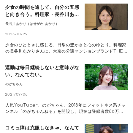
の悩みを解決に導く、現代人のための新しい思想を紹介しま
夕食の時間を通して、自分の五感
す。
と向き合う。料理家・長谷川あか
りさんインタビュー
長谷川あかり（はせがわ あかり）
2025/10/29
夕食のひとときに感じる、日常の豊かさと心のゆとり。料理家
の長谷川あかりさんに、大京の分譲マンションブランドTHE
LIONS（ザ・ライオンズ）が掲げる「人生には価値がある」
を紐解くヒントを伺いました。
運動は毎日継続しないと意味がな
い、なんてない。
のがちゃん
2021/09/06
人気YouTuber、のがちゃん。2018年にフィットネス系チャ
ンネル「のがちゃんねる」を開設し、現在は登録者数86万人
を超えている。もともとはデザイナーとして活動しており、フ
ィットネスやスポーツに縁があったわけではない。そんな彼女
コミュ障は克服しなきゃ、なんて
の原点は、中学や高校時代のダイエット。食べないダイエット