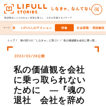
既成概念にとらわれない多様な
暮らし・人生を応援するメディア
身体の健康
LIFULLのアクション
特集
社会課題・用語解説
テーマ
トップ
身の回りの「しなきゃ」に気づく
私の価値観を会社に乗っ取られないために ―『魂の退社 会社を辞めるということ。』を読む―
2023/02/28公開
私の価値観を会社
に乗っ取られない
ために ―『魂の
退社 会社を辞め