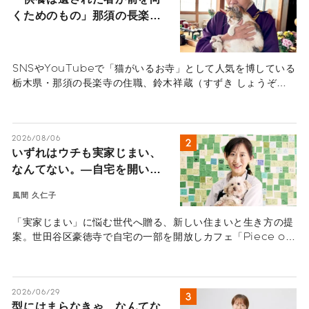
くためのもの」那須の長楽寺
の住職が語るペットロスの受
け入れ方
SNSやYouTubeで「猫がいるお寺」として人気を博している
栃木県・那須の長楽寺の住職、鈴木祥蔵（すずき しょうぞ
う）さん一家にインタビュー。多くの猫を看取り、ペットロス
の葛藤、治療の選択と向き合ってきた体験から「弔いの本質」
を紐解きます。悲しみを自然の摂理と捉え、遺された人間が前
2026/08/06
を向いて生きるためのヒントが詰まったメッセージ。
いずれはウチも実家じまい、
なんてない。―自宅を開いた
ら、地域と世界を繋ぐ扉にな
風間 久仁子
った。豪徳寺の小さなカフェ
から見える住まいの未来―
「実家じまい」に悩む世代へ贈る、新しい住まいと生き方の提
案。世田谷区豪徳寺で自宅の一部を開放しカフェ「Piece of
Peace」を開いた風間久仁子さん。地域住民や外国人観光客
が集う場へと家を開き、新たな人生を歩み始めた物語を紹介し
ます。
2026/06/29
型にはまらなきゃ、なんてな