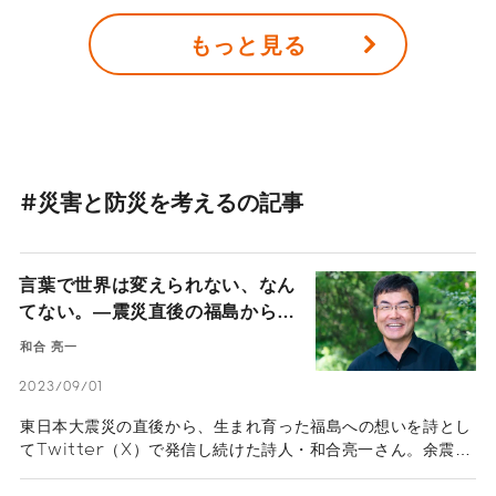
合わせでイベントなどの事業を展開しているのが、株式会社シ
もっと見る
ンクの代表取締役社長・篠田大輔さんだ。篠田さんは中学校時
代、当時住んでいた西宮市で阪神大震災を経験。その時に取っ
た「逃げる」「水や支援物資などを運ぶ」といった行動は、災
害に対してスポーツで備えることができることに気付いたと話
す。防災としての準備には、どのようなものがあるのか。「防
災×スポーツ」の掛け合わせがどのようなメリットがあるの
か。篠田さんに話を伺った。
#災害と防災を考えるの記事
言葉で世界は変えられない、なん
てない。―震災直後の福島から
Twitter（X）で発信し続けた詩
和合 亮一
人・和合亮一が信じる言葉の力―
2023/09/01
東日本大震災の直後から、生まれ育った福島への想いを詩とし
てTwitter（X）で発信し続けた詩人・和合亮一さん。余震と
孤独の中でつづった詩は、絶望から希望を模索しつづけた。
「明けない夜は無い」と結んだ和合さんの軌跡をたどり、災害