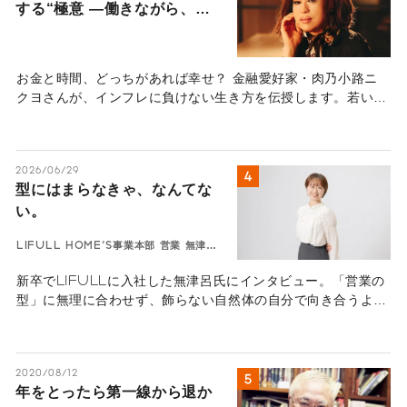
する“極意 ―働きながら、自
分のお金も働かせる“インフレ
に負けない“生き方―
お金と時間、どっちがあれば幸せ？ 金融愛好家・肉乃小路ニ
クヨさんが、インフレに負けない生き方を伝授します。若いう
ちの「自己投資」と、もう一人の自分を働かせる「金融投資」
の極意とは。あなたの人生を豊かにするヒントがここに。
2026/06/29
型にはまらなきゃ、なんてな
い。
LIFULL HOME'S事業本部 営業 無津呂
華
新卒でLIFULLに入社した無津呂氏にインタビュー。「営業の
型」に無理に合わせず、飾らない自然体の自分で向き合うよう
になってから、顧客との深い信頼関係を築けるように。「型に
はまらなきゃ、なんてない。」を体現する、若手社員の等身大
なキャリア論。
2020/08/12
年をとったら第一線から退か