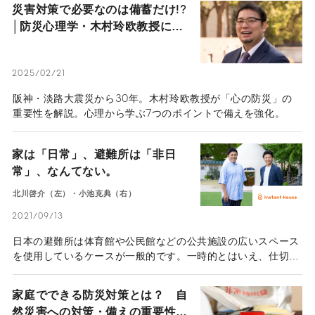
災害対策で必要なのは備蓄だけ!?
との向きあい方や社会とのつながりについて考える。
│防災心理学・木村玲欧教授に聞
く「心の防災」7つのポイント
2025/02/21
阪神・淡路大震災から30年。木村玲欧教授が「心の防災」の
重要性を解説。心理から学ぶ7つのポイントで備えを強化。
家は「日常」、避難所は「非日
常」、なんてない。
北川啓介（左）・小池克典（右）
2021/09/13
日本の避難所は体育館や公民館などの公共施設の広いスペース
を使用しているケースが一般的です。一時的とはいえ、仕切り
もない空間で見ず知らずの人たちと雑魚寝をして、不安な生活
を送ることは肉体的にも精神的にも苦しいもの。また、その環
家庭でできる防災対策とは？ 自
境が災害時の避難所生活をより非日常にしてしまっていると考
然災害への対策・備えの重要性と
えられる。そんな“避難所のあり方”を変え、日常と災害時の非