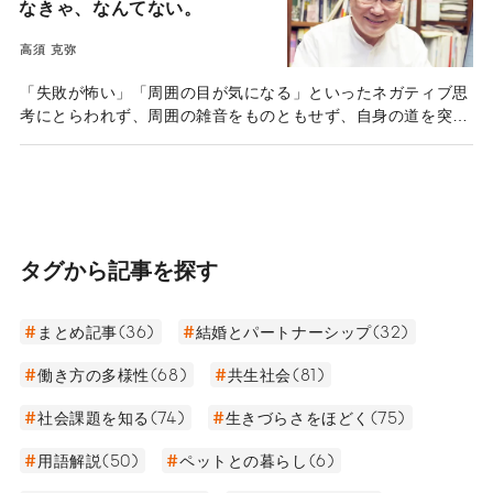
なきゃ、なんてない。
高須 克弥
「失敗が怖い」「周囲の目が気になる」といったネガティブ思
考にとらわれず、周囲の雑音をものともせず、自身の道を突き
進む高須克弥先生。御年75歳となった今も現役の医師として活
躍し、関心を持った物事に全力で打ち込んでいる。同氏のライ
フストーリーからそのエネルギーの原点を探るとともに、「人
生100年時代」に充実した人生を送るためのヒントを伺った。
タグから記事を探す
まとめ記事(36)
結婚とパートナーシップ(32)
働き方の多様性(68)
共生社会(81)
社会課題を知る(74)
生きづらさをほどく(75)
用語解説(50)
ペットとの暮らし(6)