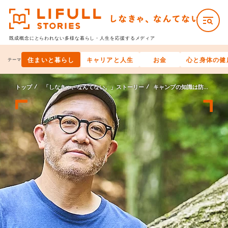
既成概念にとらわれない多様な
暮らし・人生を応援するメディア
住まいと暮らし
キャリアと人生
お金
心と身体の健
テーマ
トップ
「しなきゃ、なんてない。」ストーリー
キャンプの知識は防災に結びつかない、なんてない。【後編】