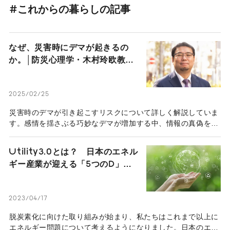
#これからの暮らしの記事
なぜ、災害時にデマが起きるの
か。│防災心理学・木村玲欧教授
「善意のリポスト・転送が、助か
る命を奪うかもしれない」
2025/02/25
災害時のデマが引き起こすリスクについて詳しく解説していま
す。感情を揺さぶる巧妙なデマが増加する中、情報の真偽を確
認し、防災に備えることの重要性を兵庫県立大学の木村玲欧教
授が語ります。災害時に適切な情報活用法を知り、デマ拡散に
Utility3.0とは？ 日本のエネル
よる危険を防ぐ対策を紹介しています。
ギー産業が迎える「5つのD」と
持続可能な社会に向けた取り組み
2023/04/17
脱炭素化に向けた取り組みが始まり、私たちはこれまで以上に
エネルギー問題について考えるようになりました。日本のエネ