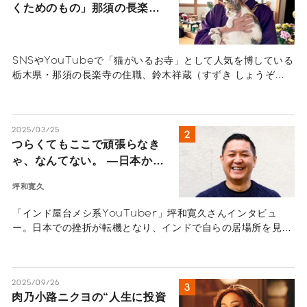
くためのもの」那須の長楽寺
の住職が語るペットロスの受
け入れ方
SNSやYouTubeで「猫がいるお寺」として人気を博している
栃木県・那須の長楽寺の住職、鈴木祥蔵（すずき しょうぞ
う）さん一家にインタビュー。多くの猫を看取り、ペットロス
の葛藤、治療の選択と向き合ってきた体験から「弔いの本質」
を紐解きます。悲しみを自然の摂理と捉え、遺された人間が前
2025/03/25
を向いて生きるためのヒントが詰まったメッセージ。
つらくてもここで頑張らなき
ゃ、なんてない。 ―日本から
逃げた「インド屋台系
坪和寛久
YouTuber」坪和寛久の人生
のポジティブ変換術―
「インド屋台メシ系YouTuber」坪和寛久さんインタビュ
ー。日本での挫折が転機となり、インドで自らの居場所を見つ
けた坪和さんのストーリー。ネガティブをポジティブに変える
天才、坪和さんの人生のストーリーを伺いました。
2025/09/26
肉乃小路ニクヨの“人生に投資