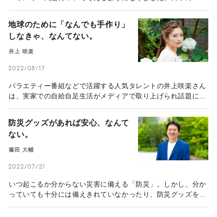
ルギー産業も大きな転換期を迎えており、将来的には
「Utility3.0」への移行が期待されています。
地球のために「なんでも手作り」
しなきゃ、なんてない。
井上 咲楽
2022/08/17
バラエティー番組などで活躍する人気タレントの井上咲楽さん
は、実家での自給自足生活がメディアで取り上げられ話題にな
った。手作り化粧水や昆虫食などGFP （Good For the
Planet）な生活を実践し、SDGsについても精力的に発信を
防災グッズがあれば安心、なんて
行っている。井上さんが「丁寧な暮らし」を楽しむ秘訣（ひけ
ない。
つ）とは。
篠田 大輔
2022/07/21
いつ起こるか分からない災害に備える「防災」。しかし、分か
っていても十分には備えきれていなかったり、防災グッズを買
って終わり……という人は少なくない。そこで、防災をより身
近に捉え、取り組んでもらおうと、「防災とスポーツ」の掛け