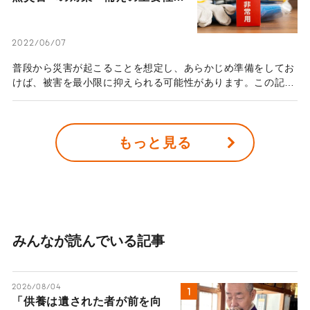
心構え
日常をシームレスにするために生まれたのが、わずか数時間で
どこにでも設置でき、快適に過ごすことができるインスタント
ハウスである。インスタントハウスはどのようにして生まれ、
2022/06/07
これからの“避難所のあり方”そして人々の“住環境”にどのよう
普段から災害が起こることを想定し、あらかじめ準備をしてお
な影響を与えていくのだろうか。
けば、被害を最小限に抑えられる可能性があります。この記事
では、家庭でできる防災対策について、その大切さや具体的な
方法について紹介します。
もっと見る
みんなが読んでいる記事
2026/08/04
「供養は遺された者が前を向