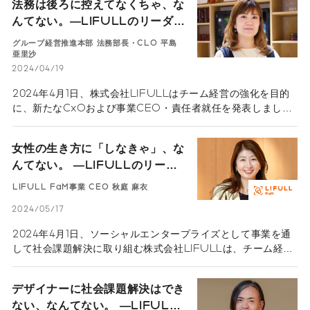
法務は後ろに控えてなくちゃ、な
締役社長の伊東祐司が掲げた「チーム経営」を力強く推進して
んてない。―LIFULLのリーダー
いきます。 シリーズ「LIFULLのリーダーたち」、今回は
たち―CLO平島亜里沙
FRIENDLY DOOR責任者の龔軼群（キョウ イグン）に話を
グループ経営推進本部 法務部長・CLO 平島
聞きます。
亜里沙
2024/04/19
2024年4月1日、株式会社LIFULLはチーム経営の強化を目的
に、新たなCxOおよび事業CEO・責任者就任を発表しまし
た。性別や国籍を問わない多様な顔ぶれで、代表取締役社長の
伊東祐司が掲げた「チーム経営」を力強く推進していきます。
女性の生き方に「しなきゃ」、な
シリーズ「LIFULLのリーダーたち」、今回は2024年4月から
んてない。 ―LIFULLのリーダ
CLO（Chief Legal Officer）に就任した平島亜里沙に話
ーたち―LIFULL FaM事業 CEO
を聞きます。
LIFULL FaM事業 CEO 秋庭 麻衣
秋庭 麻衣
2024/05/17
2024年4月1日、ソーシャルエンタープライズとして事業を通
して社会課題解決に取り組む株式会社LIFULLは、チーム経営
の強化を目的に、新たなCxOおよび事業CEO・責任者就任を
発表しました。性別や国籍を問わない多様な顔ぶれで、代表取
デザイナーに社会課題解決はでき
締役社長の伊東祐司が掲げた「チーム経営」を力強く推進して
ない、なんてない。 ―LIFULL
いきます。シリーズ「LIFULLのリーダーたち」、今回は