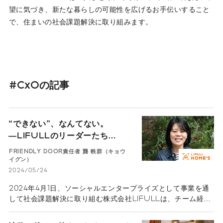
望に気づき、新たな暮らしの可能性を広げるお手伝いすること
で、住まいの社会課題解決に取り組みます。
#CxOの記事
“できない”、なんてない。
―LIFULLのリーダーたち
―LIFULL HOME'S事業本部
FRIENDLY DOOR責任者 龔 軼群（キョウ
FRIENDLY DOOR責任者 龔 軼
イグン）
群
2024/05/24
2024年4月1日、ソーシャルエンタープライズとして事業を通
して社会課題解決に取り組む株式会社LIFULLは、チーム経営
の強化を目的に、新たなCxOおよび事業CEO・責任者就任を
発表しました。性別や国籍を問わない多様な顔ぶれで、代表取