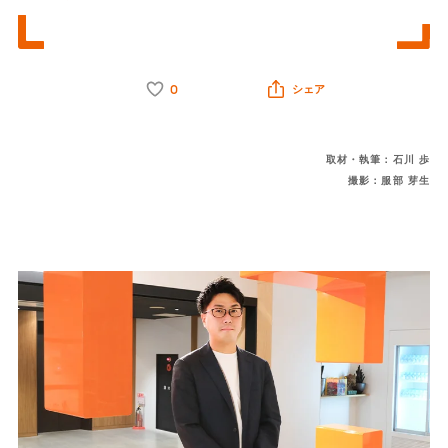
0
シェア
取材・執筆：石川 歩
撮影：服部 芽生