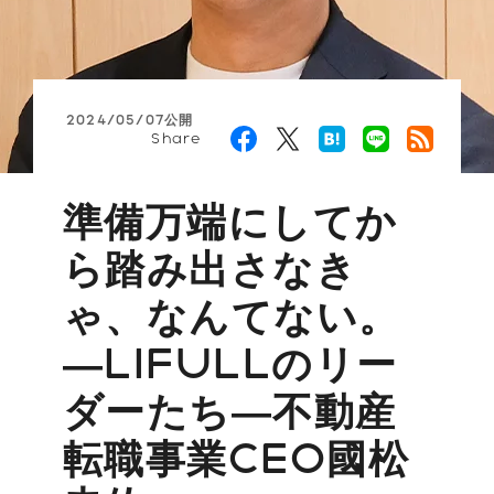
2024/05/07公開
Share
準備万端にしてか
ら踏み出さなき
ゃ、なんてない。
―LIFULLのリー
ダーたち―不動産
転職事業CEO國松