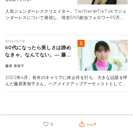
人気ジェンダーレスクリエイター。TwitterやTikTokでジェ
ンダーレスについて発信し、現在SNS総合フォロワー95万人
超え。昔から女友達が多く、中学時代に自分の性別へ違和感を
持ち始めた。高校時代にはコンプレックス解消のためにメイク
を研究しながら、自分や自分と同じ悩みを抱える人たちのため
2024/01/18
にSNSで発信を開始した。今では誰にでも堂々と自分らしさを
60代になったら美しさは諦め
表現でき、生きやすくなったと話す聖秋流さん。ジェンダーレ
なきゃ、なんてない。― 藤原
スクリエイターになるまでのストーリーと自分らしく生きる秘
訣（ひけつ）を伺った。
美智子が何歳でも輝き続けら
藤原 美智子
れる理由 ―
2022年4月、長年のキャリアに終止符を打ち、大きな話題を呼
んだ藤原美智子さん。ヘアメイクアップアーティストとして
42年間、第一線を走り続けてきた。そんな藤原さんは引退後
も「ビューティ・ライフスタイルデザイナー」として新たな取
り組みにチャレンジしている。新たなチャレンジを続け、活躍
し続ける藤原さんの原動力に迫った。
タグから記事を探す
0
シェア