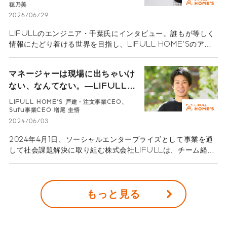
穂乃美
2026/06/29
LIFULLのエンジニア・千葉氏にインタビュー。誰もが等しく
情報にたどり着ける世界を目指し、LIFULL HOME'Sのアク
セシビリティ改善に挑む彼の原点とは。「情報格差の解消に限
界、なんてない。」を胸に、利他主義を体現するものづくりの
マネージャーは現場に出ちゃいけ
マインドに迫ります。
ない、なんてない。―LIFULLの
リーダーたち―LIFULL
LIFULL HOME'S 戸建・注文事業CEO、
HOME'S 戸建・注文事業CEO、
Sufu事業CEO 増尾 圭悟
Sufu事業CEO 増尾圭悟
2024/06/03
2024年4月1日、ソーシャルエンタープライズとして事業を通
して社会課題解決に取り組む株式会社LIFULLは、チーム経営
の強化を目的に、新たなCxOおよび事業CEO・責任者就任を
発表しました。性別や国籍を問わない多様な顔ぶれで、代表取
締役社長の伊東祐司が掲げた「チーム経営」を力強く推進して
もっと見る
いきます。 シリーズ「LIFULLのリーダーたち」、今回は
LIFULL HOME'S事業本部 戸建・注文事業CEO、Sufu事業
CEOの増尾圭悟に話を聞きます。