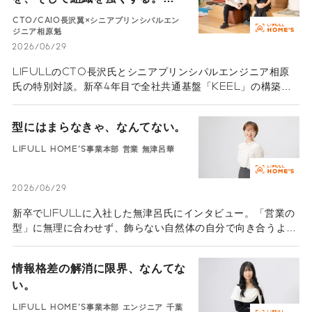
LIFULLの「経営をリードするエ
CTO/CAIO長沢翼×シニアプリンシパルエン
ンジニア」
ジニア相原魁
2026/06/29
LIFULLのCTO長沢氏とシニアプリンシパルエンジニア相原
氏の特別対談。新卒4年目で全社共通基盤「KEEL」の構築を
直談判し、今やビジネスを支える土台へとスケールさせた軌跡
に迫ります。AI時代だからこそ求められる「問いを立てる力」
型にはまらなきゃ、なんてない。
と、技術を愛する好奇心とは。
LIFULL HOME'S事業本部 営業 無津呂華
2026/06/29
新卒でLIFULLに入社した無津呂氏にインタビュー。「営業の
型」に無理に合わせず、飾らない自然体の自分で向き合うよう
になってから、顧客との深い信頼関係を築けるように。「型に
はまらなきゃ、なんてない。」を体現する、若手社員の等身大
情報格差の解消に限界、なんてな
なキャリア論。
い。
LIFULL HOME'S事業本部 エンジニア 千葉