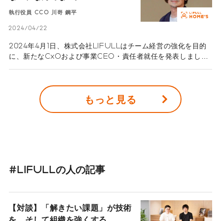
のリーダーたち―執行役員CCO
LIFULL FaM事業CEO秋庭麻衣に話を聞きます。
執行役員 CCO 川嵜 鋼平
川嵜 鋼平
2024/04/22
2024年4月1日、株式会社LIFULLはチーム経営の強化を目的
に、新たなCxOおよび事業CEO・責任者就任を発表しまし
た。性別や国籍を問わない多様な顔ぶれで、代表取締役社長の
伊東祐司が掲げた「チーム経営」を力強く推進していきます。
シリーズ「LIFULLのリーダーたち」、今回は執行役員で
もっと見る
CCO（Chief Creative Officer）、LIFULL HOME'S事
業本部副本部長 CMO（Chief Marketing Officer）の川
嵜鋼平に話を聞きます。
#LIFULLの人の記事
【対談】「解きたい課題」が技術
を、そして組織を強くする。