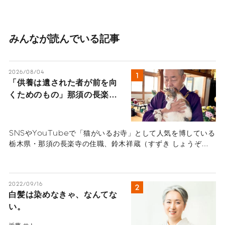
みんなが読んでいる記事
2026/08/04
「供養は遺された者が前を向
くためのもの」那須の長楽寺
の住職が語るペットロスの受
け入れ方
SNSやYouTubeで「猫がいるお寺」として人気を博している
栃木県・那須の長楽寺の住職、鈴木祥蔵（すずき しょうぞ
う）さん一家にインタビュー。多くの猫を看取り、ペットロス
の葛藤、治療の選択と向き合ってきた体験から「弔いの本質」
を紐解きます。悲しみを自然の摂理と捉え、遺された人間が前
2022/09/16
を向いて生きるためのヒントが詰まったメッセージ。
白髪は染めなきゃ、なんてな
い。