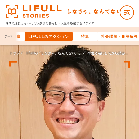
既成概念にとらわれない多様な
暮らし・人生を応援するメディア
と身体の健康
LIFULLのアクション
特集
社会課題・用語解説
テーマ
トップ
lifullの「しなきゃ、なんてない。」
準備万端にしてから踏み出さなきゃ、なんてない。 ―LIFULLのリーダーたち―不動産転職事業CEO國松圭佑