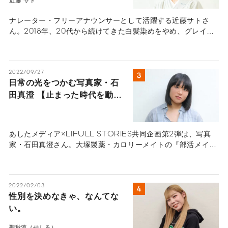
近藤 サト
ナレーター・フリーアナウンサーとして活躍する近藤サトさ
ん。2018年、20代から続けてきた白髪染めをやめ、グレイヘ
アで地上波テレビに颯爽と登場した。今ではすっかり定着した
近藤さんのグレイヘアだが、当時、見た目の急激な変化は社会
的にインパクトが大きく、賛否両論を巻き起こした。ご自身も
2022/09/27
とらわれていた“白髪は染めるもの”という固定観念やフジテレ
日常の光をつかむ写真家・石
ビ時代に巷で言われた“女子アナ30歳定年説”など、年齢による
田真澄 【止まった時代を動か
呪縛からどのように自由になれたのか、伺った。この記事は
「もっと自由に年齢をとらえよう」というテーマで、年齢にと
す、若き才能 A面】
らわれずに自分らしく挑戦されている3組の方々へのインタビ
ュー企画です。他にも、YouTubeで人気の柴崎春通さん、
あしたメディア×LIFULL STORIES共同企画第2弾は、写真
Camper-hiroさんの年齢の捉え方や自分らしく生きるための
家・石田真澄さん。大塚製薬・カロリーメイトの『部活メイ
ヒントになる記事も公開しています。
ト』、ソフトバンクの『しばられるな』などの広告写真、そし
て俳優・夏帆さんの写真集『おとととい』などを手がけてきた
写真家だ。
2022/02/03
性別を決めなきゃ、なんてな
い。
聖秋流（せしる）