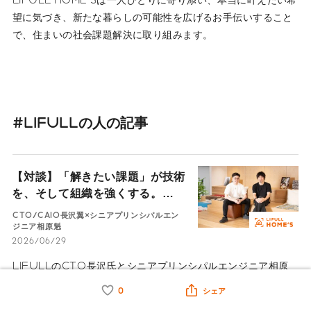
望に気づき、新たな暮らしの可能性を広げるお手伝いすること
で、住まいの社会課題解決に取り組みます。
#LIFULLの人の記事
【対談】「解きたい課題」が技術
を、そして組織を強くする。
LIFULLの「経営をリードするエ
CTO/CAIO長沢翼×シニアプリンシパルエン
ンジニア」
ジニア相原魁
2026/06/29
LIFULLのCTO長沢氏とシニアプリンシパルエンジニア相原
氏の特別対談。新卒4年目で全社共通基盤「KEEL」の構築を
0
シェア
直談判し、今やビジネスを支える土台へとスケールさせた軌跡
に迫ります。AI時代だからこそ求められる「問いを立てる力」