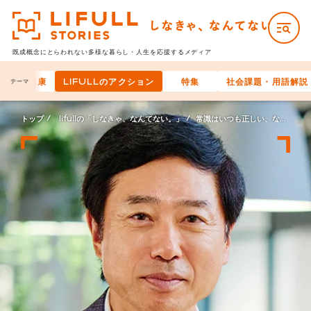
既成概念にとらわれない多様な
暮らし・人生を応援するメディア
と身体の健康
LIFULLのアクション
特集
社会課題・用語解説
テーマ
トップ
lifullの「しなきゃ、なんてない。」
常識はいつも正しい、なんてない。―LIFULLのリーダーたち―LIFULL 取締役 宍戸 潔