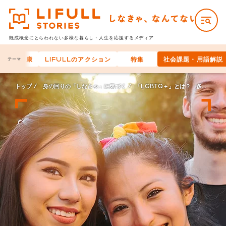
既成概念にとらわれない多様な
暮らし・人生を応援するメディア
身体の健康
LIFULLのアクション
特集
社会課題・用語解説
テーマ
トップ
身の回りの「しなきゃ」に気づく
「LGBTQ＋」とは？ 多様な性のあり方が受容される社会を実現するために知っておくこと