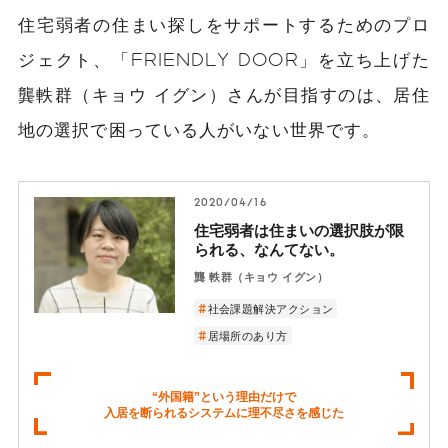
住宅弱者の住まい探しをサポートするためのプロ
ジェクト、「FRIENDLY DOOR」を立ち上げた
龔軼群（キョウ イグン）さんが目指すのは、居住
地の選択で困っている人がいない世界です。
2020/04/16
住宅弱者は住まいの選択肢が限
られる、なんてない。
龔 軼群（キョウ イグン）
社会課題解決アクション
居場所のあり方
“外国籍”という理由だけで
入居を断られるシステムに理不尽さを感じた