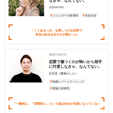
なきゃ、なんてない。
GENKING
ジェンダーの多様性
共生社会
「こうあるべき」を押しつける世界で
本当の自分を出すのが怖かった
2021/02/15
恋愛で傷つくのが怖いから相手
に忖度しなきゃ、なんてない。
白石涼（通称おしら）
結婚とパートナーシップ
家族の多様性
「一般的に」「世間的に」という話は自分が主語になっていない