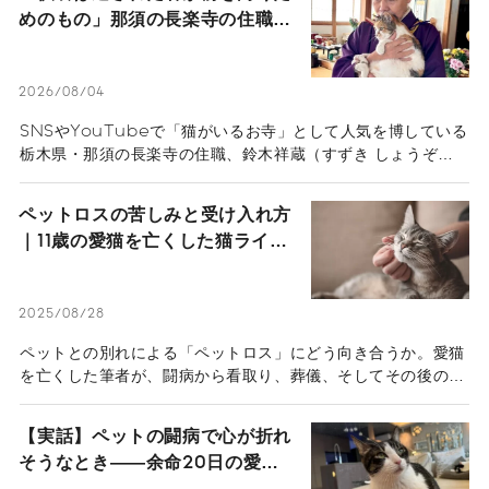
めのもの」那須の長楽寺の住職が
語るペットロスの受け入れ方
2026/08/04
SNSやYouTubeで「猫がいるお寺」として人気を博している
栃木県・那須の長楽寺の住職、鈴木祥蔵（すずき しょうぞ
う）さん一家にインタビュー。多くの猫を看取り、ペットロス
の葛藤、治療の選択と向き合ってきた体験から「弔いの本質」
ペットロスの苦しみと受け入れ方
を紐解きます。悲しみを自然の摂理と捉え、遺された人間が前
｜11歳の愛猫を亡くした猫ライタ
を向いて生きるためのヒントが詰まったメッセージ。
ーの体験談
2025/08/28
ペットとの別れによる「ペットロス」にどう向き合うか。愛猫
を亡くした筆者が、闘病から看取り、葬儀、そしてその後の心
のケアまで、深い悲しみを和らげるために実践した具体的なポ
イントをリアルな心境と共にお伝えします。
【実話】ペットの闘病で心が折れ
そうなとき――余命20日の愛猫
を看取った猫マスターが語る“心