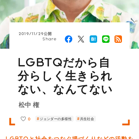
2019/11/29公開
Share
LGBTQだから自
分らしく生きられ
ない、なんてない
松中 権
0
ジェンダーの多様性
共生社会
LGBTQと社会をつなぐ場づくりなどの活動を