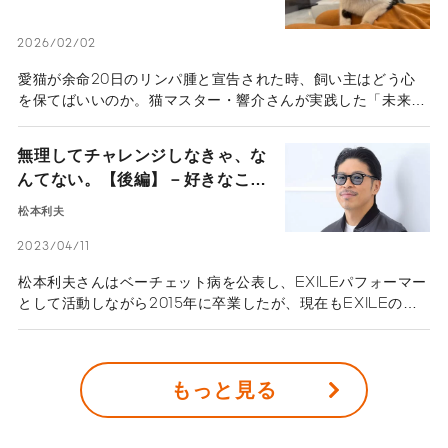
のセルフケア”
2026/02/02
愛猫が余命20日のリンパ腫と宣告された時、飼い主はどう心
を保てばいいのか。猫マスター・響介さんが実践した「未来へ
の手紙」や、後悔しない看取りのための思考法、ペットロスと
の向き合い方を語ります。【実話インタビュー】
無理してチャレンジしなきゃ、な
んてない。【後編】－好きなこと
が原動力。EXILEメンバー 松本
松本利夫
利夫の多彩な表現活動 －
2023/04/11
松本利夫さんはベーチェット病を公表し、EXILEパフォーマー
として活動しながら2015年に卒業したが、現在もEXILEのメ
ンバーとして舞台や映画などで表現活動をしている。後編で
は、困難に立ち向かいながらもステージに立ち続けた思いや、
卒業後の新しいチャレンジ、精力的に活動し続ける原動力につ
もっと見る
いて取材した。