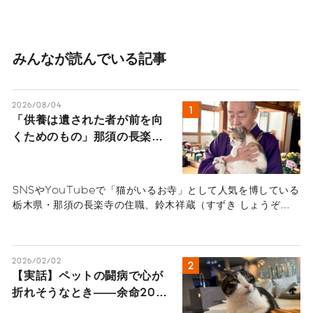
みんなが読んでいる記事
2026/08/04
「供養は遺された者が前を向
くためのもの」那須の長楽寺
の住職が語るペットロスの受
け入れ方
SNSやYouTubeで「猫がいるお寺」として人気を博している
栃木県・那須の長楽寺の住職、鈴木祥蔵（すずき しょうぞ
う）さん一家にインタビュー。多くの猫を看取り、ペットロス
の葛藤、治療の選択と向き合ってきた体験から「弔いの本質」
を紐解きます。悲しみを自然の摂理と捉え、遺された人間が前
2026/02/02
を向いて生きるためのヒントが詰まったメッセージ。
【実話】ペットの闘病で心が
折れそうなとき――余命20日
の愛猫を看取った猫マスター