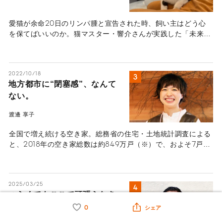
が語る“心のセルフケア”
愛猫が余命20日のリンパ腫と宣告された時、飼い主はどう心
を保てばいいのか。猫マスター・響介さんが実践した「未来へ
の手紙」や、後悔しない看取りのための思考法、ペットロスと
の向き合い方を語ります。【実話インタビュー】
2022/10/18
地方都市に“閉塞感”、なんて
ない。
渡邊 享子
全国で増え続ける空き家。総務省の住宅・土地統計調査による
と、2018年の空き家総数は約849万戸（※）で、およそ7戸に1
戸は居住者がいない計算になる。防犯などの面からどう撤去を
進めるかが課題となってきたが、近年はむしろ有効利用して地
域活性化につなげようという機運が盛んだ。その中で注目を集
2025/03/25
めるのが、株式会社巻組（まきぐみ）の活動。条件の悪い築古
つらくてもここで頑張らなき
の空き家を独自の手法で改修し、個性的なシェアハウスなどと
ゃ、なんてない。 ―日本から
して運用する。ただ、代表取締役の渡邊享子さんは地方創生を
0
シェア
目的として創業したわけではないという。その目指すところを
逃げた「インド屋台系