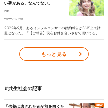
い夢がある、なんてない。
LGBTQという言葉が人々の日常に少しずつ浸透していく中、
滝沢さんが理想とするのは「さまざまな選択肢がある世界」。
Mei
カミングアウトを自由にすることも、公表せずに胸の内にとど
めておくことも、人それぞれであっていいという。そう思った
2022/09/28
きっかけは、スポーツ選手だった自身の現役時代の経験に基づ
2022年9月、あるインフルエンサーの婚約報告がSNS上で話
いている。また、アスリートがLGBTQを公表する意義につい
題となった。「【ご報告】現在お付き合いさせて頂いてる、男
ても語ってもらった。
性がいます プロポーズされて婚約者です」たくさんの祝福の
言葉が贈られる中、「勇気をもらえた」「感動した」という声
も。この婚約報告をしたのは、2022年の3月に性転換手術を受
もっと見る
け、“女性”になったばかりの元男子インフルエンサー、Meiさ
んだ。約14年間トランスジェンダー女性として生活してきた彼
女。「好きな人と結婚する」という長年の夢に大きく近づいた
姿に、多くの人が感動した。
#共生社会の記事
「供養は遺された者が前を向くた
NEW