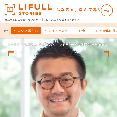
既成概念にとらわれない多様な
暮らし・人生を応援するメディア
住まいと暮らし
キャリアと人生
お金
心と身体の健
テーマ
トップ
「しなきゃ、なんてない。」ストーリー
LGBTQだから自分らしく生きられない、なんてない