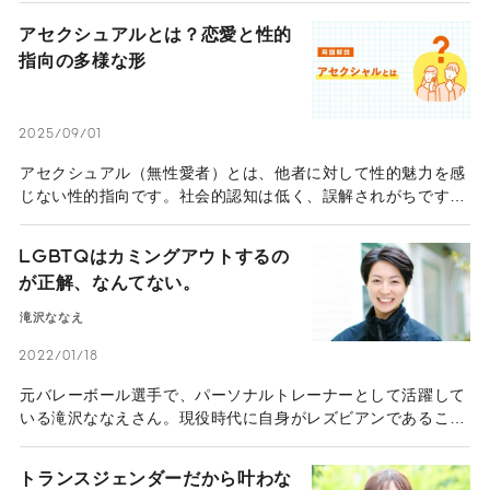
持ち始めた。高校時代にはコンプレックス解消のためにメイク
アセクシュアルとは？恋愛と性的
を研究しながら、自分や自分と同じ悩みを抱える人たちのため
指向の多様な形
にSNSで発信を開始した。今では誰にでも堂々と自分らしさを
表現でき、生きやすくなったと話す聖秋流さん。ジェンダーレ
スクリエイターになるまでのストーリーと自分らしく生きる秘
訣（ひけつ）を伺った。
2025/09/01
アセクシュアル（無性愛者）とは、他者に対して性的魅力を感
じない性的指向です。社会的認知は低く、誤解されがちです
が、アセクシュアルの特徴や悩みについて理解を深めましょ
う。
LGBTQはカミングアウトするの
が正解、なんてない。
滝沢ななえ
2022/01/18
元バレーボール選手で、パーソナルトレーナーとして活躍して
いる滝沢ななえさん。現役時代に自身がレズビアンであること
に気づき、競技引退後の2017年にメディアで自らのセクシュア
リティを公表した。現在はSNSでパートナーとの日常をつづる
トランスジェンダーだから叶わな
など、LGBTQのありのままの暮らしを発信し続けている。