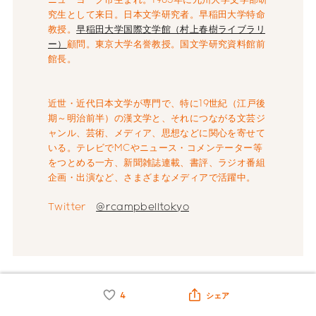
究生として来日。日本文学研究者。早稲田大学特命
教授。
早稲田大学国際文学館（村上春樹ライブラリ
ー）
顧問。東京大学名誉教授。国文学研究資料館前
館長。
近世・近代日本文学が専門で、特に19世紀（江戸後
期～明治前半）の漢文学と、それにつながる文芸ジ
ャンル、芸術、メディア、思想などに関心を寄せて
いる。テレビでMCやニュース・コメンテーター等
をつとめる一方、新聞雑誌連載、書評、ラジオ番組
企画・出演など、さまざまなメディアで活躍中。
Twitter
@rcampbelltokyo
4
シェア