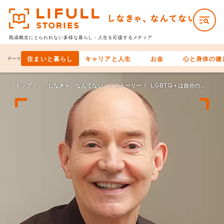
既成概念にとらわれない多様な
暮らし・人生を応援するメディア
住まいと暮らし
キャリアと人生
お金
心と身体の健
テーマ
トップ
「しなきゃ、なんてない。」ストーリー
LGBTQ＋は自分の周りにいない、なんてない。