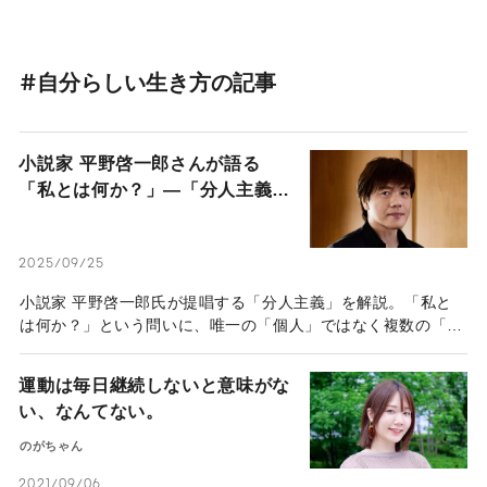
#自分らしい生き方の記事
小説家 平野啓一郎さんが語る
「私とは何か？」―「分人主義」
という新しい考え方で、人生が違
って見えてくる―
2025/09/25
小説家 平野啓一郎氏が提唱する「分人主義」を解説。「私と
は何か？」という問いに、唯一の「個人」ではなく複数の「分
人」の集合体として捉え直します。自己肯定、対人関係、人生
の悩みを解決に導く、現代人のための新しい思想を紹介しま
運動は毎日継続しないと意味がな
す。
い、なんてない。
のがちゃん
2021/09/06