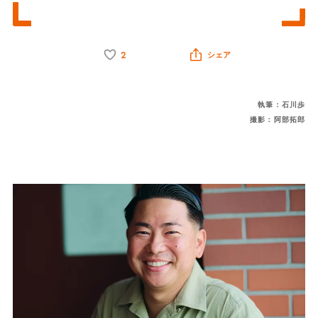
2
シェア
執筆：石川歩
撮影：阿部拓郎