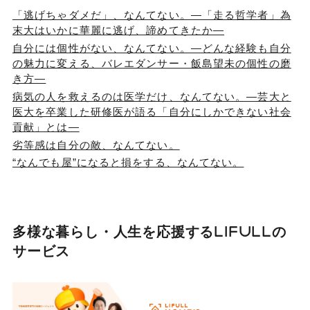
「逃げちゃダメだ」、なんてない。―「走る哲学者」為
末大はいかに華麗に逃げ、諦めてきたか―
自分には個性がない、なんてない。―どんな経験も自分
の魅力に変える、バレエダンサー・飯島望未の個性の磨
き方―
病気の人を救えるのは医学だけ、なんてない。―芸大と
医大を卒業した研修医が語る「自分にしかできない社会
貢献」とは―
劣等感は自分の敵、なんてない。
“なんでも屋”になると損をする、なんてない。
多様な暮らし・人生を応援する
LIFULLの
サービス