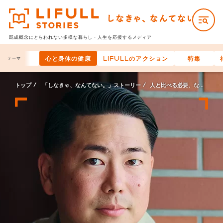
既成概念にとらわれない多様な
暮らし・人生を応援するメディア
お金
心と身体の健康
LIFULLのアクション
特集
テーマ
トップ
「しなきゃ、なんてない。」ストーリー
人と比べる必要、なんてない。バリスタ井崎英典が語る、自分らしく生きるためのヒント