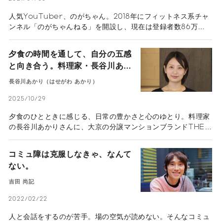
人気YouTuber、のがちゃん。2018年にフィットネス系チャ
ンネル「のがちゃんねる」を開設し、現在は登録者数86万人
を超えている。もともとはデザイナーとして活動しており、フ
ィットネスやスポーツに縁があったわけではない。そんな彼女
夕食の時間を通して、自分の五感
の原点は、中学や高校時代のダイエット。食べないダイエット
と向き合う。料理家・長谷川あか
などに挑戦しては、リバウンドの繰り返し。当時の経験と現在
りさんインタビュー
のYouTube活動から見えてきたのは、「継続の大切さ」だ。
長谷川あかり（はせがわ あかり）
多くの人が直面する体作りや健康について、のがちゃんの考え
を伺った。
2025/10/29
夕食のひとときに感じる、日常の豊かさと心のゆとり。料理家
の長谷川あかりさんに、大京の分譲マンションブランドTHE
LIONS（ザ・ライオンズ）が掲げる「人生には価値がある」
を紐解くヒントを伺いました。
コミュ障は克服しなきゃ、なんて
ない。
吉田 尚記
2022/02/22
人と会話をするのが苦手。場の空気が読めない。そんなコミュ