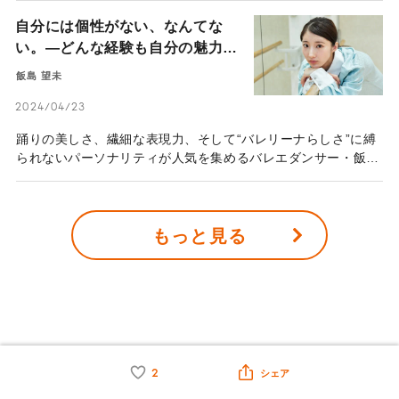
ら実用書、小説まで多岐にわたるジャンルの本を発表したり
自分には個性がない、なんてな
と、アクティブでありながらも自由で肩の力が抜けた生き方
い。―どんな経験も自分の魅力に
に、憧れる人も多いはずだ。今回、そんなphaさんに聞いたの
変える、バレエダンサー・飯島望
は、「がんばる」こととの距離。職場や社会から「がんばる」
飯島 望未
未の個性の磨き方―
ことを要求され、ついついそれに過剰に応えようと無理をして
しまう人が多い現代において、phaさんは「がんばりすぎたこ
2024/04/23
とがあまりない」と語る。「がんばらない」ことの極意を、
踊りの美しさ、繊細な表現力、そして“バレリーナらしさ”に縛
phaさんに伺った。
られないパーソナリティが人気を集めるバレエダンサー・飯島
望未さん。ファッションモデルやCHANELの公式アンバサダ
ーを務め、関西テレビの番組「セブンルール」への出演をも果
たした。彼女が自分自身の個性とどのように向き合ってきたの
もっと見る
か、これまでのバレエ人生を振り返りながら語ってもらった。
みんなが読んでいる記事
2
シェア