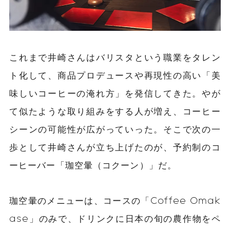
これまで井崎さんはバリスタという職業をタレン
ト化して、商品プロデュースや再現性の高い「美
味しいコーヒーの淹れ方」を発信してきた。やが
て似たような取り組みをする人が増え、コーヒー
シーンの可能性が広がっていった。そこで次の一
歩として井崎さんが立ち上げたのが、予約制のコ
ーヒーバー「珈空暈（コクーン）」だ。
珈空暈のメニューは、コースの「Coffee Omak
ase」のみで、ドリンクに日本の
旬の
農作物をペ