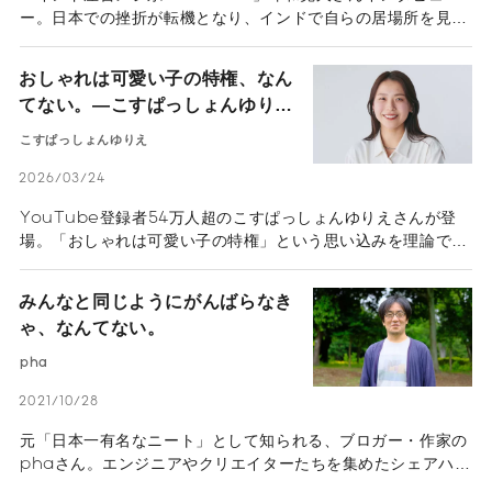
ー。日本での挫折が転機となり、インドで自らの居場所を見つ
けた坪和さんのストーリー。ネガティブをポジティブに変える
天才、坪和さんの人生のストーリーを伺いました。
おしゃれは可愛い子の特権、なん
てない。―こすぱっしょんゆりえ
に聞く“なりたい”より“ありた
こすぱっしょんゆりえ
い”から始めるおしゃれ―
2026/03/24
YouTube登録者54万人超のこすぱっしょんゆりえさんが登
場。「おしゃれは可愛い子の特権」という思い込みを理論で解
消します。新生活に役立つオフィスコーデのポイントや、診断
に縛られず「ありたい自分」でいるためのファッションの楽し
みんなと同じようにがんばらなき
み方を聞きました。
ゃ、なんてない。
pha
2021/10/28
元「日本一有名なニート」として知られる、ブロガー・作家の
phaさん。エンジニアやクリエイターたちを集めたシェアハウ
ス「ギークハウスプロジェクト」を立ち上げたり、エッセイか