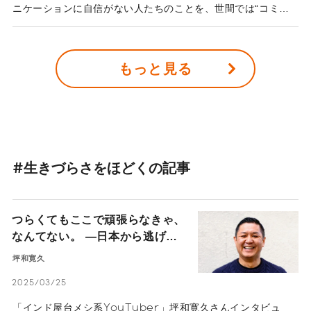
ニケーションに自信がない人たちのことを、世間では“コミュ
障”と称する。人気ラジオ番組『オールナイトニッポン』のパ
ーソナリティを務めたり、人気芸人やアーティストと交流があ
ったり……アナウンサーの吉田尚記さんは、“コミュ障”とは一
もっと見る
見無縁の人物に見える。しかし、長年コミュニケーションがう
まく取れないことに悩んできたという。「僕は、さまざま
な“武器”を使ってコミュニケーションを取りやすくしているだ
けなんです」――。吉田さんいわく、コミュ障のままでも心地
良い人付き合いは可能なのだそうだ。“武器”とはいったい何な
のか。コミュ障のままでもいいとは、どういうことなのだろう
か。吉田さんにお話を伺った。
#生きづらさをほどくの記事
つらくてもここで頑張らなきゃ、
なんてない。 ―日本から逃げた
「インド屋台系YouTuber」坪
坪和寛久
和寛久の人生のポジティブ変換術
2025/03/25
―
「インド屋台メシ系YouTuber」坪和寛久さんインタビュ