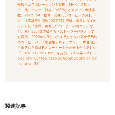
幅広くコラボレーションを展開。NHK「逆転人
生」他、テレビ・雑誌・WEBなどメディア出演多
数。Youtube「世界一美味しいコーヒーの淹れ
方」は累計再生回数200万回を突破。著書にダイヤ
モンド社『世界一美味しいコーヒーの淹れ方』な
ど、累計20万部突破するベストセラー作家として
も活躍。2023年4月たった４席しかない完全予約制
のコーヒーバー「珈空暈」をオープン。日本各地か
ら厳選した原材料とコーヒーを合わせる全く新しい
「Coffee Omakase」を提供。2024年12月にS
pecialty Coffee AssociationのBoard of dir
ectorsに就任。
関連記事