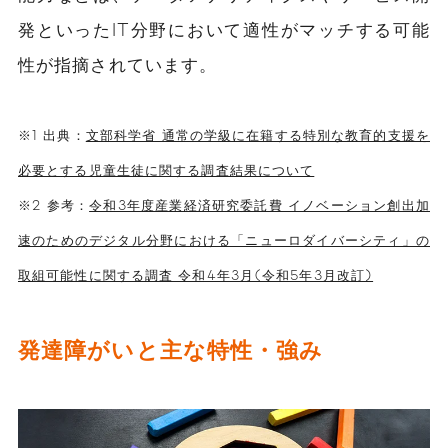
発といったIT分野において適性がマッチする可能
性が指摘されています。
※1 出典：
文部科学省 通常の学級に在籍する特別な教育的支援を
必要とする児童生徒に関する調査結果について
※2 参考：
令和3年度産業経済研究委託費 イノベーション創出加
速のためのデジタル分野における「ニューロダイバーシティ」の
取組可能性に関する調査 令和4年3月(令和5年3月改訂)
発達障がいと主な特性・強み