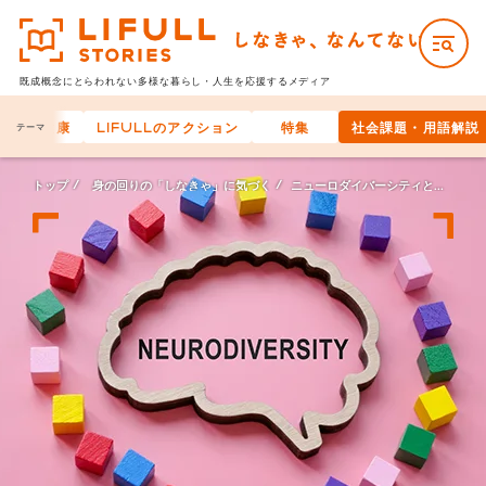
既成概念にとらわれない多様な
暮らし・人生を応援するメディア
身体の健康
LIFULLのアクション
特集
社会課題・用語解説
テーマ
トップ
身の回りの「しなきゃ」に気づく
ニューロダイバーシティとは？ あらゆる特性の人が活躍できる社会を目指す取り組みと企業事例