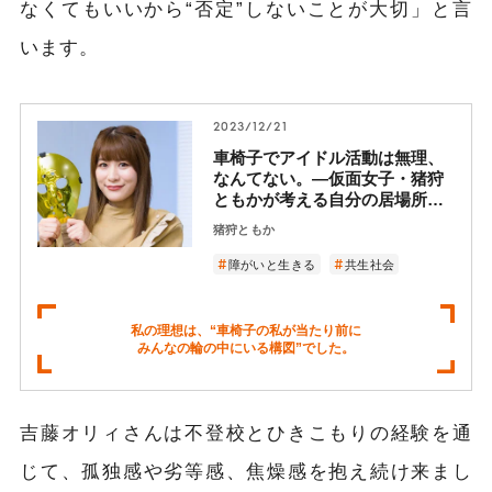
なくてもいいから“否定”しないことが大切」と言
います。
2023/12/21
車椅子でアイドル活動は無理、
なんてない。―仮面女子・猪狩
ともかが考える自分の居場所と
インクルーシブな社会のあり方
猪狩ともか
―
障がいと生きる
共生社会
私の理想は、“車椅子の私が当たり前に
みんなの輪の中にいる構図”でした。
吉藤オリィさんは不登校とひきこもりの経験を通
じて、孤独感や劣等感、焦燥感を抱え続け来まし