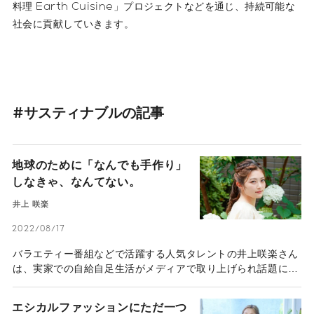
料理 Earth Cuisine」プロジェクトなどを通じ、持続可能な
社会に貢献していきます。
#サスティナブルの記事
地球のために「なんでも手作り」
しなきゃ、なんてない。
井上 咲楽
2022/08/17
バラエティー番組などで活躍する人気タレントの井上咲楽さん
は、実家での自給自足生活がメディアで取り上げられ話題にな
った。手作り化粧水や昆虫食などGFP （Good For the
Planet）な生活を実践し、SDGsについても精力的に発信を
エシカルファッションにただ一つ
行っている。井上さんが「丁寧な暮らし」を楽しむ秘訣（ひけ