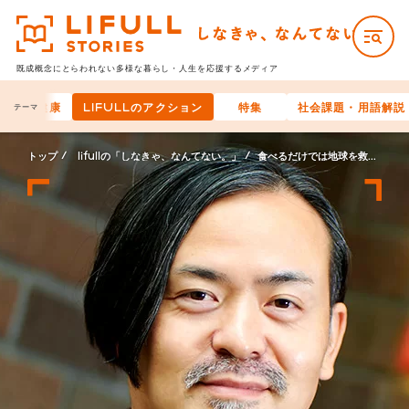
既成概念にとらわれない多様な
暮らし・人生を応援するメディア
と身体の健康
LIFULLのアクション
特集
社会課題・用語解説
テーマ
トップ
lifullの「しなきゃ、なんてない。」
食べるだけでは地球を救えない、なんてない。