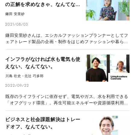
の正解を求めなきゃ、なんてな
つ）とは。
い。
鎌田 安里紗
2021/08/03
鎌田安里紗さんは、エシカルファッションプランナーとしてフ
ェアトレード製品の企画・制作をはじめファッションや暮らし
に関する情報発信や教育・啓蒙活動に取り組む。一人の生活者
として日々の選択に「モヤモヤ」を感じながら、心動かされる
インフラがなければ水も電気も使
ものに出合う機会を提供し続ける鎌田さんの思いに迫った。
えない、なんてない。
川島 壮史・北辻 巧多郎
2022/09/22
既存のライフラインに依存せず、電気やガス、水を利用できる
「オフグリッド環境」。再生可能エネルギーや資源循環利用を
基軸とし、持続可能性を中心とした社会課題へアプローチでき
ることから、社会実装への期待が寄せられている。「オフグリ
ビジネスと社会課題解決はトレー
ッド環境を社会実装できれば、人口減少の問題も解決できる」
ドオフ、なんてない。
と語るのは、U3イノベーションズ合同会社の川島壮史氏と株
式会社LIFULLの北辻巧多郎。次なる未来に向け、壮大な実験