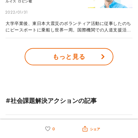
ルイス ロビン敬
を「オフグリッド・リビングラボ八ヶ岳」で開始した。
2022/01/31
大学卒業後、東日本大震災のボランティア活動に従事したのち
にピースボートに乗船し世界一周。国際機関での人道支援活動
をしながら、一般社団法人Social Innovation Japanを設
立、同団体の代表理事理事長を務めるルイス・ロビン 敬さん
は、身のまわりにある小さな気づきから社会問題の解決にアプ
もっと見る
ローチし続けている。同社が運営する「mymizu」は使い捨て
プラスチックの消費を減らすこと、人々の消費行動を変えるこ
とをミッションとする給水プラットフォームだ。今回はそんな
サービスを運営するロビンさんに循環型社会への道筋を伺っ
た。
#社会課題解決アクションの記事
【スペシャル対談】若い女性がリ
0
シェア
ーダーになるのは遠慮しなきゃ、