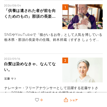
2026/08/04
「供養は遺された者が前を向
くためのもの」那須の長楽寺
の住職が語るペットロスの受
け入れ方
SNSやYouTubeで「猫がいるお寺」として人気を博している
栃木県・那須の長楽寺の住職、鈴木祥蔵（すずき しょうぞ
う）さん一家にインタビュー。多くの猫を看取り、ペットロス
の葛藤、治療の選択と向き合ってきた体験から「弔いの本質」
を紐解きます。悲しみを自然の摂理と捉え、遺された人間が前
2022/09/16
を向いて生きるためのヒントが詰まったメッセージ。
白髪は染めなきゃ、なんてな
い。
近藤 サト
ナレーター・フリーアナウンサーとして活躍する近藤サトさ
ん。2018年、20代から続けてきた白髪染めをやめ、グレイヘ
アで地上波テレビに颯爽と登場した。今ではすっかり定着した
0
シェア
近藤さんのグレイヘアだが、当時、見た目の急激な変化は社会