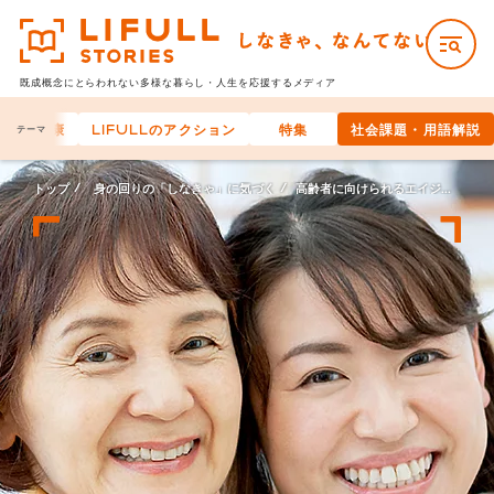
既成概念にとらわれない多様な
暮らし・人生を応援するメディア
身体の健康
LIFULLのアクション
特集
社会課題・用語解説
テーマ
トップ
身の回りの「しなきゃ」に気づく
高齢者に向けられるエイジズムとは？高齢者への差別・偏見・問題点と世界の取り組み