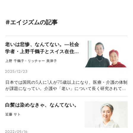
#エイジズムの記事
老いは悲惨、なんてない。―社会
学者・上野千鶴子とスイス在住ケ
アの専門家・リッチャー美津子が
上野 千鶴子・リッチャー 美津子
語り合う―
2025/12/23
日本では国民の5人に1人が75歳以上になり、医療・介護の体制
が課題になってい。介護や「老い」について長く研究されてき
た社会学者の上野千鶴子さんと、日本・スイス両国の看護・介
護現場を経験されたリッチャー美津子さんに、日本とスイスの
白髪は染めなきゃ、なんてない。
介護や死生観について語りあっていただいた
近藤 サト
2022/09/16