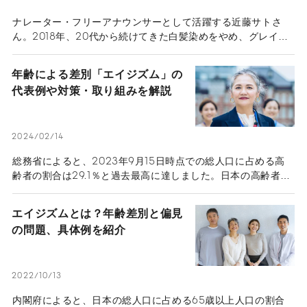
ナレーター・フリーアナウンサーとして活躍する近藤サトさ
ん。2018年、20代から続けてきた白髪染めをやめ、グレイヘ
アで地上波テレビに颯爽と登場した。今ではすっかり定着した
近藤さんのグレイヘアだが、当時、見た目の急激な変化は社会
年齢による差別「エイジズム」の
的にインパクトが大きく、賛否両論を巻き起こした。ご自身も
代表例や対策・取り組みを解説
とらわれていた“白髪は染めるもの”という固定観念やフジテレ
ビ時代に巷で言われた“女子アナ30歳定年説”など、年齢による
呪縛からどのように自由になれたのか、伺った。この記事は
「もっと自由に年齢をとらえよう」というテーマで、年齢にと
2024/02/14
らわれずに自分らしく挑戦されている3組の方々へのインタビ
総務省によると、2023年9月15日時点での総人口に占める高
ュー企画です。他にも、YouTubeで人気の柴崎春通さん、
齢者の割合は29.1％と過去最高に達しました。日本の高齢者人
Camper-hiroさんの年齢の捉え方や自分らしく生きるための
口の割合は世界で最高と言われています。高齢者を含め、一人
ヒントになる記事も公開しています。
一人が生き生きと活躍するためには、高齢者に向けられるエイ
エイジズムとは？年齢差別と偏見
ジズムの克服が求められます。この記事ではエイジズムについ
の問題、具体例を紹介
て解説します。
2022/10/13
内閣府によると、日本の総人口に占める65歳以上人口の割合