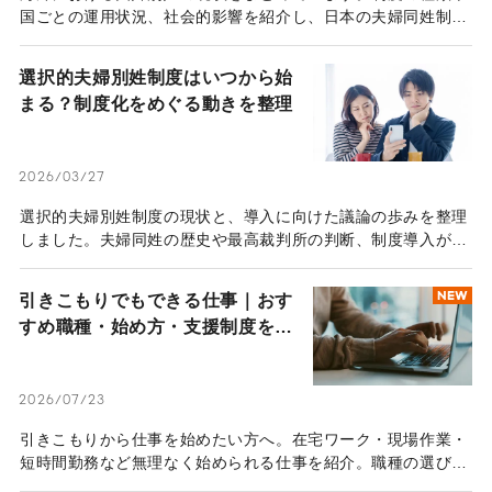
国ごとの運用状況、社会的影響を紹介し、日本の夫婦同姓制度
との違いを多角的に比較・検証します。
選択的夫婦別姓制度はいつから始
まる？制度化をめぐる動きを整理
2026/03/27
選択的夫婦別姓制度の現状と、導入に向けた議論の歩みを整理
しました。夫婦同姓の歴史や最高裁判所の判断、制度導入がも
たらす影響まで、幅広い視点で詳しく解説します。
引きこもりでもできる仕事｜おす
NEW
すめ職種・始め方・支援制度を解
説
2026/07/23
引きこもりから仕事を始めたい方へ。在宅ワーク・現場作業・
短時間勤務など無理なく始められる仕事を紹介。職種の選び方
や面接対策、公的支援制度までわかりやすく解説します。