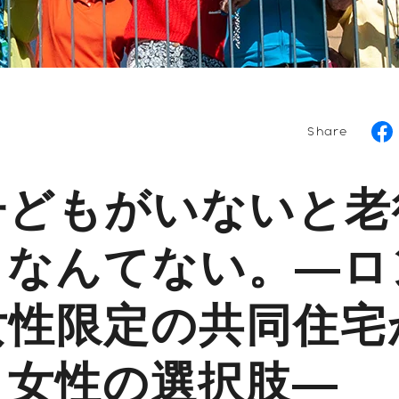
Share
子どもがいないと老
、なんてない。―ロ
女性限定の共同住宅
、女性の選択肢―