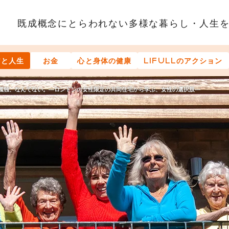
既成概念にとらわれない多様な
暮らし・人生
アと人生
お金
心と身体の健康
LIFULLのアクション
孤独、なんてない。―ロンドンの女性限定の共同住宅から学ぶ、女性の選択肢―