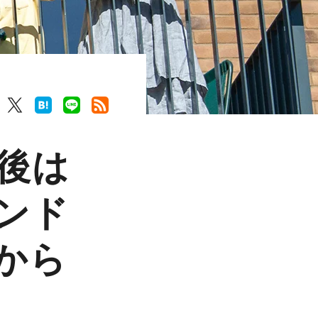
後は
ンド
から