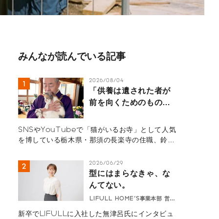
みんなが読んでいる記事
2026/08/04
「供養は遺された者が
前を向くためのもの」
那須の長楽寺の住職が
語るペットロスの受け
SNSやYouTubeで「猫がいるお寺」として人気
入れ方
を博している栃木県・那須の長楽寺の住職、鈴木
祥蔵（すずき しょうぞう）さん一家にインタビュ
ー。多くの猫を看取り、ペットロスの葛藤、治療
2026/06/29
の選択と向き合ってきた体験から「弔いの本質」
型にはまらなきゃ、な
を紐解きます。悲しみを自然の摂理と捉え、遺さ
んてない。
れた人間が前を向いて生きるためのヒントが詰ま
LIFULL HOME'S事業本部 営業
ったメッセージ。
無津呂華
新卒でLIFULLに入社した無津呂氏にインタビュ