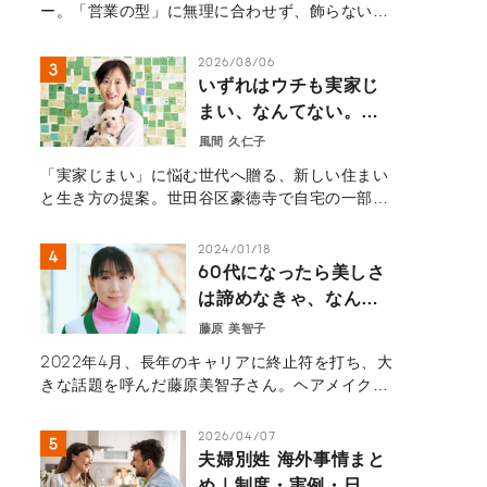
ー。「営業の型」に無理に合わせず、飾らない自
然体の自分で向き合うようになってから、顧客と
の深い信頼関係を築けるように。「型にはまらな
2026/08/06
きゃ、なんてない。」を体現する、若手社員の等
いずれはウチも実家じ
身大なキャリア論。
まい、なんてない。―
自宅を開いたら、地域
風間 久仁子
と世界を繋ぐ扉になっ
「実家じまい」に悩む世代へ贈る、新しい住まい
た。豪徳寺の小さなカ
と生き方の提案。世田谷区豪徳寺で自宅の一部を
フェから見える住まい
開放しカフェ「Piece of Peace」を開いた風
の未来―
間久仁子さん。地域住民や外国人観光客が集う場
2024/01/18
へと家を開き、新たな人生を歩み始めた物語を紹
60代になったら美しさ
介します。
は諦めなきゃ、なんて
ない。― 藤原美智子が
藤原 美智子
何歳でも輝き続けられ
2022年4月、長年のキャリアに終止符を打ち、大
る理由 ―
きな話題を呼んだ藤原美智子さん。ヘアメイクア
ップアーティストとして42年間、第一線を走り続
けてきた。そんな藤原さんは引退後も「ビューテ
2026/04/07
ィ・ライフスタイルデザイナー」として新たな取
夫婦別姓 海外事情まと
り組みにチャレンジしている。新たなチャレンジ
め｜制度・実例・日本