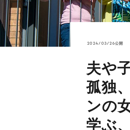
2024/03/26公開
夫や
孤独
ンの
学ぶ