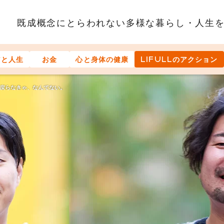
既成概念にとらわれない多様な
暮らし・人生
アと人生
お金
心と身体の健康
LIFULLのアクション
戻らなきゃ、なんてない。