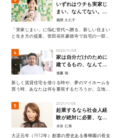
きゃ、なんてない。」を体現する、若手社員の等
いずれはウチも実家じ
身大なキャリア論。
まい、なんてない。―
自宅を開いたら、地域
風間 久仁子
と世界を繋ぐ扉になっ
「実家じまい」に悩む世代へ贈る、新しい住まい
た。豪徳寺の小さなカ
と生き方の提案。世田谷区豪徳寺で自宅の一部を
フェから見える住まい
開放しカフェ「Piece of Peace」を開いた風
の未来―
間久仁子さん。地域住民や外国人観光客が集う場
2022/11/08
へと家を開き、新たな人生を歩み始めた物語を紹
家は自分だけのために
介します。
建てるもの、なんてな
い。【前編】
進藤 強
新しく賃貸住宅を借りる時や、夢のマイホームを
買う時、あなたは何を重視するだろうか。立地、
日当たり、間取り、広さ……。そうした条件は、
本当に誰もが基準にすべきものだろうか？建築家
2021/11/08
の進藤強さんは、遊び心あふれる設計で海外から
起業するなら社会人経
も注目を浴びている。だが、そのデザインは決し
験が絶対に必要、なん
て芸術性だけを重視したものではなく、住む人の
てない。
水谷 仁美
ことを考え抜き、「エンドユーザーファースト」
の理念のもと設計されているという。彼の活動の
大正元年（1912年）創業の歴史ある養蜂園の長女