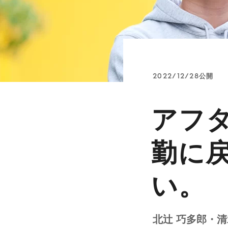
2022/12/28公開
アフ
勤に
い。
北辻 巧多郎・清