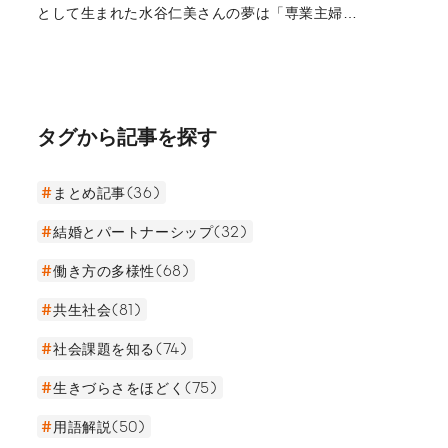
裏側にある信念を取材した。
として生まれた水谷仁美さんの夢は「専業主婦に
なる」だった。確かにその夢を実現し、一度も就
職することなく幸せな結婚を遂げ、アメリカで主
婦として子育てにまい進していた。しかし、社会
人経験もなく会社経営のイロハすら皆無だった彼
女が、2004年にビューティーブランド
タグから記事を探す
『HACCI（ハッチ）』を創業し、最高経営責任者
（CEO）としてハチミツの良さを世の中に伝えて
いる。彼女が、なぜ100人以上の社員を抱える会
まとめ記事(36)
社の代表になったのだろうか？ お話を伺った。
結婚とパートナーシップ(32)
働き方の多様性(68)
共生社会(81)
社会課題を知る(74)
生きづらさをほどく(75)
用語解説(50)