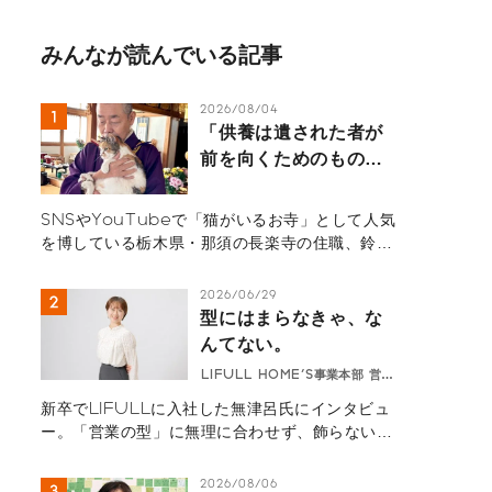
みんなが読んでいる記事
2026/08/04
「供養は遺された者が
前を向くためのもの」
那須の長楽寺の住職が
語るペットロスの受け
SNSやYouTubeで「猫がいるお寺」として人気
入れ方
を博している栃木県・那須の長楽寺の住職、鈴木
祥蔵（すずき しょうぞう）さん一家にインタビュ
ー。多くの猫を看取り、ペットロスの葛藤、治療
2026/06/29
の選択と向き合ってきた体験から「弔いの本質」
型にはまらなきゃ、な
を紐解きます。悲しみを自然の摂理と捉え、遺さ
んてない。
れた人間が前を向いて生きるためのヒントが詰ま
LIFULL HOME'S事業本部 営業
ったメッセージ。
無津呂華
新卒でLIFULLに入社した無津呂氏にインタビュ
ー。「営業の型」に無理に合わせず、飾らない自
然体の自分で向き合うようになってから、顧客と
の深い信頼関係を築けるように。「型にはまらな
2026/08/06