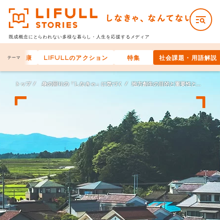
既成概念にとらわれない多様な
暮らし・人生を応援するメディア
身体の健康
LIFULLのアクション
特集
社会課題・用語解説
テーマ
トップ
身の回りの「しなきゃ」に気づく
地方創生の目的と重要性とは？ 公民共創で加速する国と地方の未来