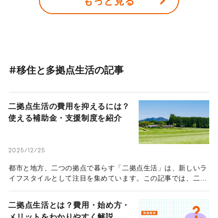
もっと見る
る多くの住宅の天井高は2100～2200ミリメートル。これは、
建築基準法で居室に対して定められている天井高の最低値だ。
ハウスメーカーが通常推奨している天井高は2400ミリメート
ルとされているので、それよりも約20～30センチメートル低
いことになる。 「天井は高くなくてもいい」。伊礼さんか
ら、家に対する一つのこだわりを脱ぎ捨てるヒントを伺った。
#移住と多拠点生活の記事
二拠点生活の費用を抑えるには？
使える補助金・支援制度を紹介
2025/12/25
都市と地方、二つの拠点で暮らす「二拠点生活」は、新しいラ
イフスタイルとして注目を集めています。この記事では、二拠
点生活で活用できる補助金・支援制度の種類や内容、申請方法
から注意点まで、網羅的に解説します。
二拠点生活とは？費用・始め方・
メリットをわかりやすく解説