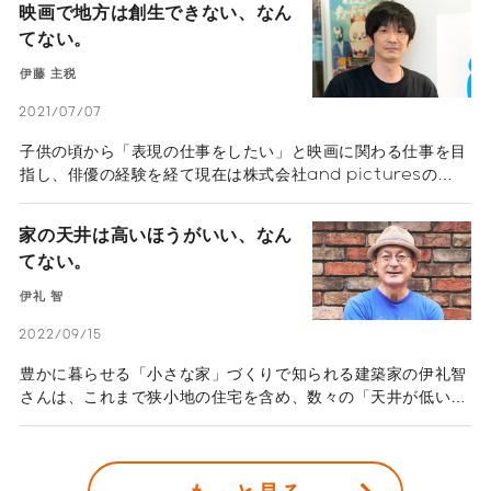
映画で地方は創生できない、なん
けている佐々木典士さんだ。今回のインタビューでは、彼自身
てない。
の生き方そのものを変えることになったきっかけやその背景な
どを掘り下げた。
伊藤 主税
2021/07/07
子供の頃から「表現の仕事をしたい」と映画に関わる仕事を目
指し、俳優の経験を経て現在は株式会社and picturesの
CEO/プロデューサーとして、地域と連携した映画製作、俳優
向けワークショップ、プラットフォーム開発で映画産業の発展
家の天井は高いほうがいい、なん
を目指している伊藤主税さん。愛知県蒲郡市の全面協力を受け
てない。
て製作した映画『ゾッキ』、その撮影の裏側をドキュメンタリ
ーにした映画『裏ゾッキ』の製作を通じて、感じた「映画」に
伊礼 智
よる「地域創生」の可能性について伺った。
2022/09/15
豊かに暮らせる「小さな家」づくりで知られる建築家の伊礼智
さんは、これまで狭小地の住宅を含め、数々の「天井が低い
家」を設計してきた。一般に、住宅市場においては「天井は高
いほうがいい」とされがちだ。ハウスメーカーのテレビCMや
住宅情報誌などでは、明るく開放的な住まいとして天井の高さ
をアピールすることが少なくない。 一方、伊礼さんが設計す