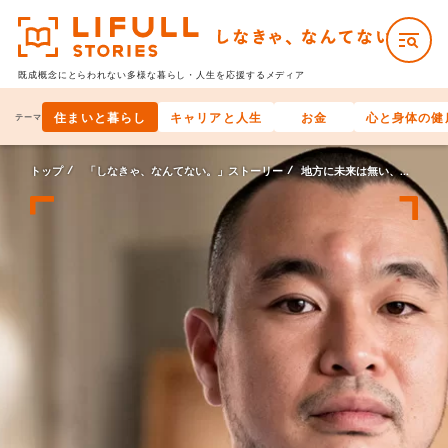
既成概念にとらわれない多様な
暮らし・人生を応援するメディア
住まいと暮らし
キャリアと人生
お金
心と身体の健
テーマ
トップ
「しなきゃ、なんてない。」ストーリー
地方に未来は無い、なんてない。