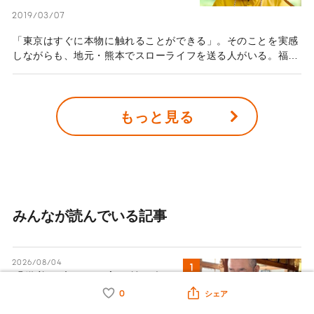
2019/03/07
「東京はすぐに本物に触れることができる」。そのことを実感
しながらも、地元・熊本でスローライフを送る人がいる。福島
寛さんは“うたたねマフラー”という名のシンガーソングライタ
ーとして、地方から宇宙へと音楽を放つ。
もっと見る
みんなが読んでいる記事
2026/08/04
「供養は遺された者が前を向
くためのもの」那須の長楽寺
0
シェア
の住職が語るペットロスの受