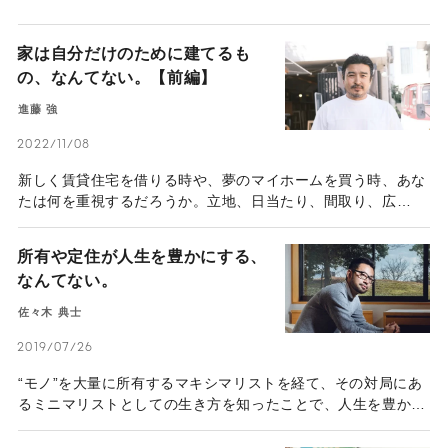
家は自分だけのために建てるも
の、なんてない。【前編】
進藤 強
2022/11/08
新しく賃貸住宅を借りる時や、夢のマイホームを買う時、あな
たは何を重視するだろうか。立地、日当たり、間取り、広
さ……。そうした条件は、本当に誰もが基準にすべきものだろ
うか？建築家の進藤強さんは、遊び心あふれる設計で海外から
所有や定住が人生を豊かにする、
も注目を浴びている。だが、そのデザインは決して芸術性だけ
なんてない。
を重視したものではなく、住む人のことを考え抜き、「エンド
ユーザーファースト」の理念のもと設計されているという。彼
佐々木 典士
の活動の裏側にある信念を取材した。
2019/07/26
“モノ”を大量に所有するマキシマリストを経て、その対局にあ
るミニマリストとしての生き方を知ったことで、人生を豊かに
大きく転換させた人物がいる。現在は、日本からフィリピンの
地に身を移し、ミニマリストとしての人生そのものも更新し続