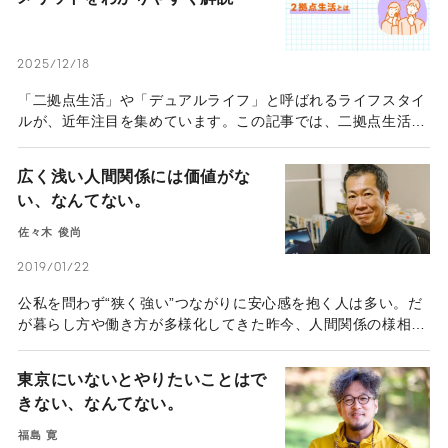
2025/12/18
「二拠点生活」や「デュアルライフ」と呼ばれるライフスタイ
ルが、近年注目を集めています。この記事では、二拠点生活の
基本的な仕組みから、実際にかかる費用の目安、始め方の具体
的なステップ、メリットとデメリットまで、幅広く解説してい
広く浅い人間関係には価値がな
きます。
い、なんてない。
佐々木 俊尚
2019/01/22
公私を問わず“狭く強い”つながりに安心感を抱く人は多い。だ
が暮らし方や働き方が多様化してきた昨今、人間関係の様相や
築き方も変わりつつある。その中でフリージャーナリストの
佐々木俊尚さんが推奨するのは、従来の価値観とは真逆の“広
東京にいないとやりたいことはで
く弱い”つながり。世代や地域、価値観などにとらわれない、
きない、なんてない。
軽やかな人付き合いのあり方とは？
福島 寛