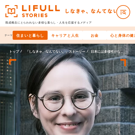
既成概念にとらわれない多様な
暮らし・人生を応援するメディア
住まいと暮らし
キャリアと人生
お金
心と身体の健
テーマ
トップ
「しなきゃ、なんてない。」ストーリー
日本には多様性がない、なんてない。