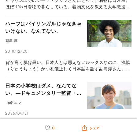
イギリス出身のシーラ・クリフさんにとって、着物は日常着。
日本に引かれた理由は何なのか。外国人として、日本に来た時
ほぼ365日着物で暮らしている。着物文化を教える大学教授
に感じた壁はあったのか。ポジティブ・ネガティブ両方の側面
で、世界にその素晴らしさを伝える発信者でもある。その板に
から、ヤバタンさんの目に映る日本を語ってもらった。
付いた着物姿を見ると、着物文化を次世代に伝える担い手は、
ハーフはバイリンガルじゃなきゃ
日本人だけとは限らないことを教えてくれる。
いけない、なんてない。
副島 淳
2018/12/20
背が高く肌は黒い。日本人とは思えないルックスなのに、流暢
（りゅうちょう）かつ礼儀正しく日本語を話す副島淳さん。英
語は全く話せない。このギャップは多くの人を笑顔にし、舞台
や映画で放つ独特な存在感の源にもなっている。しかし、子供
日本の小学校はダメ、なんてな
の頃は自分の個性がコンプレックス。いじめられることもあっ
い。―ドキュメンタリー監督・山
た。どんな努力をして劣等感に打ち勝ったのか、振り返って教
崎エマは小学校を“社会の練習
えてもらった。
山崎 エマ
場”と語る―
2026/04/21
注目のドキュメンタリー映画『小学校〜それは小さな社会〜』
0
シェア
の監督、山崎エマさんは、日本の教育や社会に関心を寄せて映