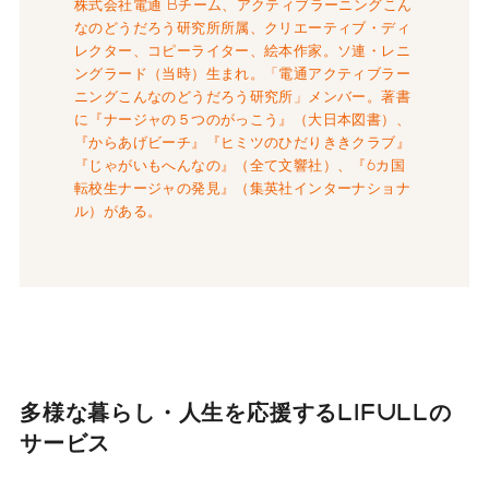
株式会社電通 Bチーム、アクティブラーニングこん
なのどうだろう研究所所属、クリエーティブ・ディ
レクター、コピーライター、絵本作家。ソ連・レニ
ングラード（当時）生まれ。「電通アクティブラー
ニングこんなのどうだろう研究所」メンバー。著書
に『ナージャの５つのがっこう』（大日本図書）、
『からあげビーチ』『ヒミツのひだりききクラブ』
『じゃがいもへんなの』（全て文響社）、『6カ国
転校生ナージャの発見』（集英社インターナショナ
ル）がある。
多様な暮らし・人生を応援する
LIFULLの
サービス