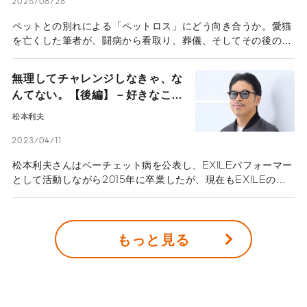
訣（ひけつ）を伺った。
2025/08/28
ペットとの別れによる「ペットロス」にどう向き合うか。愛猫
を亡くした筆者が、闘病から看取り、葬儀、そしてその後の心
のケアまで、深い悲しみを和らげるために実践した具体的なポ
イントをリアルな心境と共にお伝えします。
無理してチャレンジしなきゃ、な
んてない。【後編】－好きなこと
が原動力。EXILEメンバー 松本
松本利夫
利夫の多彩な表現活動 －
2023/04/11
松本利夫さんはベーチェット病を公表し、EXILEパフォーマー
として活動しながら2015年に卒業したが、現在もEXILEのメ
ンバーとして舞台や映画などで表現活動をしている。後編で
は、困難に立ち向かいながらもステージに立ち続けた思いや、
卒業後の新しいチャレンジ、精力的に活動し続ける原動力につ
もっと見る
いて取材した。