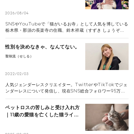
語るペットロスの受け入れ方
2026/08/04
SNSやYouTubeで「猫がいるお寺」として人気を博している
栃木県・那須の長楽寺の住職、鈴木祥蔵（すずき しょうぞ
う）さん一家にインタビュー。多くの猫を看取り、ペットロス
の葛藤、治療の選択と向き合ってきた体験から「弔いの本質」
性別を決めなきゃ、なんてない。
を紐解きます。悲しみを自然の摂理と捉え、遺された人間が前
を向いて生きるためのヒントが詰まったメッセージ。
聖秋流（せしる）
2022/02/03
人気ジェンダーレスクリエイター。TwitterやTikTokでジェ
ンダーレスについて発信し、現在SNS総合フォロワー95万人
超え。昔から女友達が多く、中学時代に自分の性別へ違和感を
持ち始めた。高校時代にはコンプレックス解消のためにメイク
ペットロスの苦しみと受け入れ方
を研究しながら、自分や自分と同じ悩みを抱える人たちのため
｜11歳の愛猫を亡くした猫ライタ
にSNSで発信を開始した。今では誰にでも堂々と自分らしさを
ーの体験談
表現でき、生きやすくなったと話す聖秋流さん。ジェンダーレ
スクリエイターになるまでのストーリーと自分らしく生きる秘