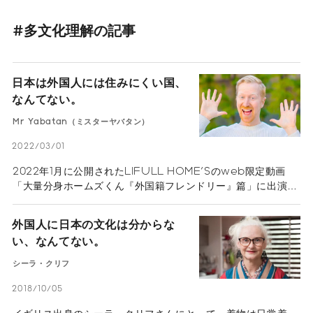
#多文化理解の記事
日本は外国人には住みにくい国、
なんてない。
Mr Yabatan（ミスターヤバタン）
2022/03/01
2022年1月に公開されたLIFULL HOME'Sのweb限定動画
「大量分身ホームズくん『外国籍フレンドリー』篇」に出演し
ている、ノルウェー出身のミスターヤバタンさん。
InstagramやYouTubeなどSNSを中心に活躍中の動画クリ
外国人に日本の文化は分からな
エイター／コメディアンで、Instagramのフォロワーは50万
い、なんてない。
人にも上っている。「日本の文化や風物詩に出合った外国人が
ビックリする」という内容が大人気だ。ヤバタンさんは高校生
シーラ・クリフ
の時に日本に興味を持ち、19歳で初めて東京と大阪へ旅行。そ
の後も日本語を勉強し、5年前から本格的に日本に移り住ん
2018/10/05
だ。「ずっと日本で暮らしていきたい」というヤバタンさんが