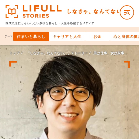
既成概念にとらわれない多様な
暮らし・人生を応援するメディア
住まいと暮らし
キャリアと人生
お金
心と身体の健
テーマ
トップ
「しなきゃ、なんてない。」ストーリー
男は仕事、女は家事という役割、なんてない。