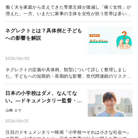
働く夫を家庭から支えてきた専業主婦が激減し「稼ぐ女性」が
増えた。一方、いまだに家事の主体を女性が担う世帯は多いの
ではないか。そうした中、2021年から「兼業主夫」として家
庭に入り、保育園の正職員として働く妻を支えるのが川上敬太
ネグレクトとは？具体例と子ども
郎さんだ。もともと夜遅くまで働くハードワーカーで、家庭の
への影響を解説
ことは妻に任せていたという川上さん。どのような転機があ
り、兼業主夫へと転身したのか。
2026/06/02
ネグレクトの定義や具体例、類型について詳しく整理しまし
た。子どもへの短期的・長期的な影響、世代間連鎖のリスク、
通告の流れから行政・地域での支援策までを体系的に解説して
います。
日本の小学校はダメ、なんてな
い。―ドキュメンタリー監督・山
崎エマは小学校を“社会の練習
山崎 エマ
場”と語る―
2026/04/21
注目のドキュメンタリー映画『小学校〜それは小さな社会〜』