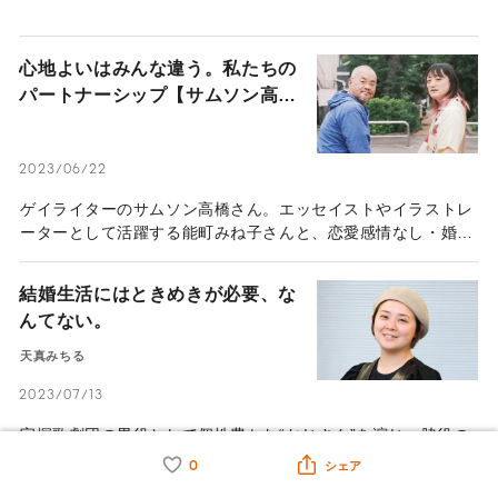
心地よいはみんな違う。私たちの
パートナーシップ【サムソン高橋
の場合】
2023/06/22
ゲイライターのサムソン高橋さん。エッセイストやイラストレ
ーターとして活躍する能町みね子さんと、恋愛感情なし・婚姻
届も出さない「結婚（仮）」という形で同居を始めて5年が経
つ。サムソンさんの視点から見た、「心地よいパートナーシッ
結婚生活にはときめきが必要、な
プ」について話を聞いた。
んてない。
天真みちる
2023/07/13
宝塚歌劇団の男役として個性豊かな“おじさん”を演じ、脇役の
トップスターになった天真みちるさん。私生活では2021年に
0
シェア
10年来の友人と結婚。交際期間を経ずに、いきなりの同棲スタ