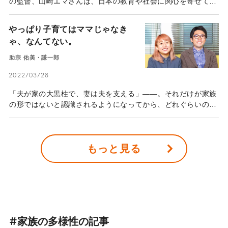
の監督、山崎エマさんは、日本の教育や社会に関心を寄せて映
像作品を作っている。かつては日本での生活に窮屈さを感じる
こともあったという彼女が、再び日本を舞台に作品を撮る理由
やっぱり子育てはママじゃなき
とは。そして、山崎さんの目から見た日本の小学校教育とは？
ゃ、なんてない。
助宗 佑美・謙一郎
2022/03/28
「夫が家の大黒柱で、妻は夫を支える」――。それだけが家族
の形ではないと認識されるようになってから、どれぐらいの年
月がたっただろうか。内閣府の調査によると男女共働き世帯数
が、男性雇用者と無業の妻の世帯数を上回ったのは1997年。共
働き家族が日本のスタンダードとなりつつある中、出産を機に
もっと見る
「妻が経済的な大黒柱、夫は家事・育児を担当」という選択を
した助宗佑美さんと謙一郎さん。大きな決断だったのでは？と
尋ねると「どちらも好き勝手に生きようとした結果だった」と
笑い合う。その言葉の背景から、家族のあり方の多様性に迫っ
た。
#家族の多様性の記事