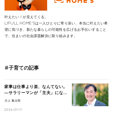
叶えたい！が見えてくる。
LIFULL HOME'Sは一人ひとりに寄り添い、本当に叶えたい希
望に気づき、新たな暮らしの可能性を広げるお手伝いすること
で、住まいの社会課題解決に取り組みます。
#子育ての記事
家事は仕事より楽、なんてない。
―サラリーマンが「主夫」になっ
て気付いた、ゴールなきマラソン
川上 敬太郎
の大変さ―
2024/01/11