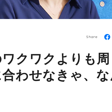
Share
のワクワクよりも周
に合わせなきゃ、な
。