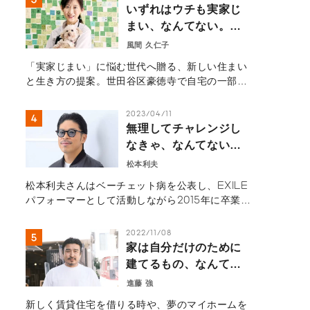
きゃ、なんてない。」を体現する、若手社員の等
いずれはウチも実家じ
身大なキャリア論。
まい、なんてない。―
自宅を開いたら、地域
風間 久仁子
と世界を繋ぐ扉になっ
「実家じまい」に悩む世代へ贈る、新しい住まい
た。豪徳寺の小さなカ
と生き方の提案。世田谷区豪徳寺で自宅の一部を
フェから見える住まい
開放しカフェ「Piece of Peace」を開いた風
の未来―
間久仁子さん。地域住民や外国人観光客が集う場
2023/04/11
へと家を開き、新たな人生を歩み始めた物語を紹
無理してチャレンジし
介します。
なきゃ、なんてない。
【後編】－好きなこと
松本利夫
が原動力。EXILEメン
松本利夫さんはベーチェット病を公表し、EXILE
バー 松本利夫の多彩な
パフォーマーとして活動しながら2015年に卒業し
表現活動 －
たが、現在もEXILEのメンバーとして舞台や映画
などで表現活動をしている。後編では、困難に立
2022/11/08
ち向かいながらもステージに立ち続けた思いや、
家は自分だけのために
卒業後の新しいチャレンジ、精力的に活動し続け
建てるもの、なんてな
る原動力について取材した。
い。【前編】
進藤 強
新しく賃貸住宅を借りる時や、夢のマイホームを