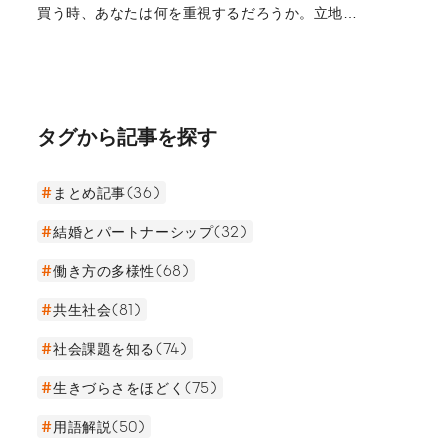
買う時、あなたは何を重視するだろうか。立地、
日当たり、間取り、広さ……。そうした条件は、
本当に誰もが基準にすべきものだろうか？建築家
の進藤強さんは、遊び心あふれる設計で海外から
も注目を浴びている。だが、そのデザインは決し
て芸術性だけを重視したものではなく、住む人の
タグから記事を探す
ことを考え抜き、「エンドユーザーファースト」
の理念のもと設計されているという。彼の活動の
裏側にある信念を取材した。
まとめ記事(36)
結婚とパートナーシップ(32)
働き方の多様性(68)
共生社会(81)
社会課題を知る(74)
生きづらさをほどく(75)
用語解説(50)