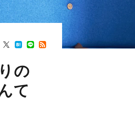
りの
んて