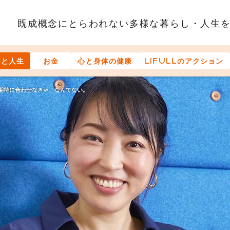
既成概念にとらわれない多様な
暮らし・人生
アと人生
お金
心と身体の健康
LIFULLのアクション
期待に合わせなきゃ、なんてない。