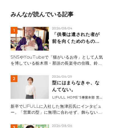
みんなが読んでいる記事
2026/08/04
「供養は遺された者が
前を向くためのもの」
那須の長楽寺の住職が
語るペットロスの受け
SNSやYouTubeで「猫がいるお寺」として人気
入れ方
を博している栃木県・那須の長楽寺の住職、鈴木
祥蔵（すずき しょうぞう）さん一家にインタビュ
ー。多くの猫を看取り、ペットロスの葛藤、治療
2026/06/29
の選択と向き合ってきた体験から「弔いの本質」
型にはまらなきゃ、な
を紐解きます。悲しみを自然の摂理と捉え、遺さ
んてない。
れた人間が前を向いて生きるためのヒントが詰ま
LIFULL HOME'S事業本部 営業
ったメッセージ。
無津呂華
新卒でLIFULLに入社した無津呂氏にインタビュ
ー。「営業の型」に無理に合わせず、飾らない自
然体の自分で向き合うようになってから、顧客と
の深い信頼関係を築けるように。「型にはまらな
2026/08/06