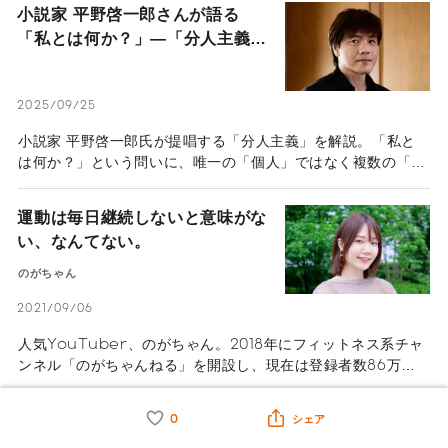
小説家 平野啓一郎さんが語る
「私とは何か？」―「分人主義」
という新しい考え方で、人生が違
って見えてくる―
2025/09/25
小説家 平野啓一郎氏が提唱する「分人主義」を解説。「私と
は何か？」という問いに、唯一の「個人」ではなく複数の「分
人」の集合体として捉え直します。自己肯定、対人関係、人生
の悩みを解決に導く、現代人のための新しい思想を紹介しま
運動は毎日継続しないと意味がな
す。
い、なんてない。
のがちゃん
2021/09/06
人気YouTuber、のがちゃん。2018年にフィットネス系チャ
ンネル「のがちゃんねる」を開設し、現在は登録者数86万人
を超えている。もともとはデザイナーとして活動しており、フ
ィットネスやスポーツに縁があったわけではない。そんな彼女
コミュ障は克服しなきゃ、なんて
0
シェア
の原点は、中学や高校時代のダイエット。食べないダイエット
ない。