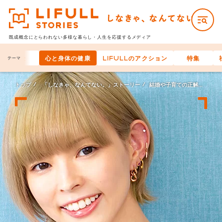
既成概念にとらわれない多様な
暮らし・人生を応援するメディア
お金
心と身体の健康
LIFULLのアクション
特集
テーマ
トップ
「しなきゃ、なんてない。」ストーリー
結婚や子育ての正解に合わせなきゃ、なんてない。