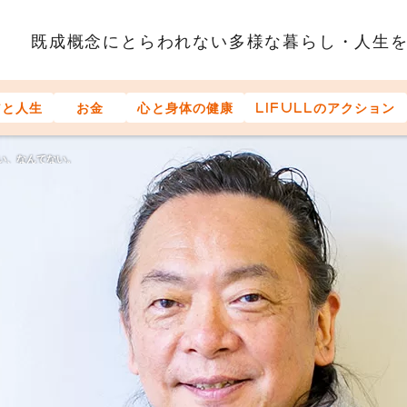
既成概念にとらわれない多様な
暮らし・人生
アと人生
お金
心と身体の健康
LIFULLのアクション
い、なんてない。