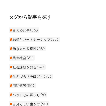
の進藤強さんは、遊び心あふれる設計で海外から
も注目を浴びている。だが、そのデザインは決し
て芸術性だけを重視したものではなく、住む人の
タグから記事を探す
ことを考え抜き、「エンドユーザーファースト」
の理念のもと設計されているという。彼の活動の
裏側にある信念を取材した。
まとめ記事(36)
結婚とパートナーシップ(32)
働き方の多様性(68)
共生社会(81)
社会課題を知る(74)
生きづらさをほどく(75)
用語解説(50)
ペットとの暮らし(6)
自分らしい生き方(65)