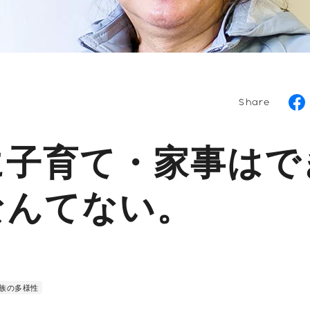
Share
に子育て・家事はで
なんてない。
族の多様性