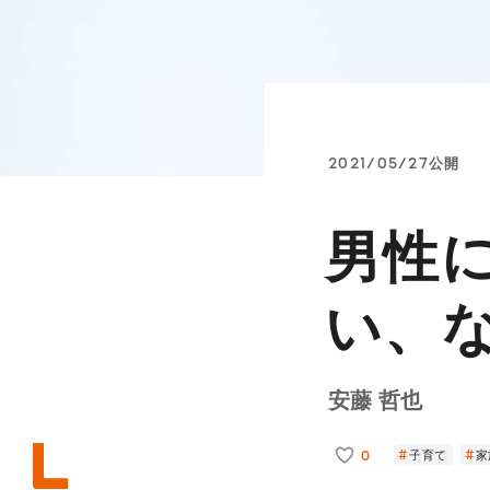
2021/05/27公開
男性
い、
安藤 哲也
0
子育て
家