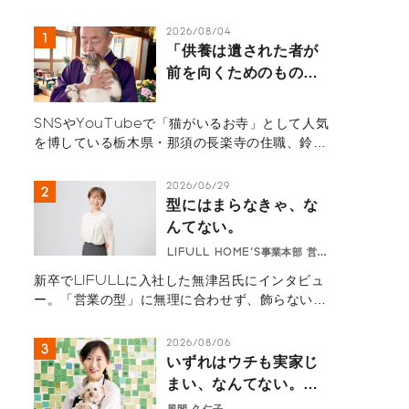
2026/08/04
「供養は遺された者が
前を向くためのもの」
那須の長楽寺の住職が
語るペットロスの受け
SNSやYouTubeで「猫がいるお寺」として人気
入れ方
を博している栃木県・那須の長楽寺の住職、鈴木
祥蔵（すずき しょうぞう）さん一家にインタビュ
ー。多くの猫を看取り、ペットロスの葛藤、治療
2026/06/29
の選択と向き合ってきた体験から「弔いの本質」
型にはまらなきゃ、な
を紐解きます。悲しみを自然の摂理と捉え、遺さ
んてない。
れた人間が前を向いて生きるためのヒントが詰ま
LIFULL HOME'S事業本部 営業
ったメッセージ。
無津呂華
新卒でLIFULLに入社した無津呂氏にインタビュ
ー。「営業の型」に無理に合わせず、飾らない自
然体の自分で向き合うようになってから、顧客と
の深い信頼関係を築けるように。「型にはまらな
2026/08/06
きゃ、なんてない。」を体現する、若手社員の等
いずれはウチも実家じ
身大なキャリア論。
まい、なんてない。―
自宅を開いたら、地域
風間 久仁子