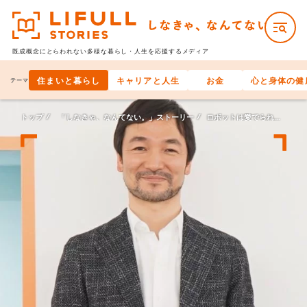
既成概念にとらわれない多様な
暮らし・人生を応援するメディア
住まいと暮らし
キャリアと人生
お金
心と身体の健
テーマ
トップ
「しなきゃ、なんてない。」ストーリー
ロボットは愛でられない、なんてない。