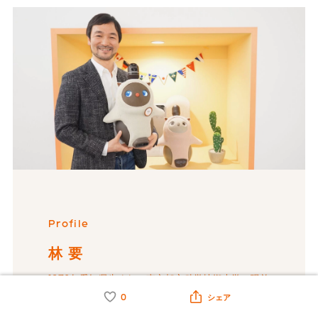
Profile
林 要
1973年愛知県生まれ。東京都立科学技術大学（現首
都大学東京）大学院修士課程修了後、1998年トヨタ
0
シェア
自動車株式会社入社。スーパーカー“LFA”などの空