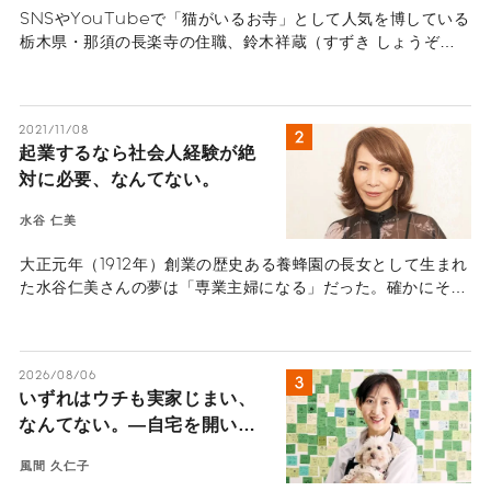
SNSやYouTubeで「猫がいるお寺」として人気を博している
栃木県・那須の長楽寺の住職、鈴木祥蔵（すずき しょうぞ
う）さん一家にインタビュー。多くの猫を看取り、ペットロス
の葛藤、治療の選択と向き合ってきた体験から「弔いの本質」
を紐解きます。悲しみを自然の摂理と捉え、遺された人間が前
2021/11/08
を向いて生きるためのヒントが詰まったメッセージ。
起業するなら社会人経験が絶
対に必要、なんてない。
水谷 仁美
大正元年（1912年）創業の歴史ある養蜂園の長女として生まれ
た水谷仁美さんの夢は「専業主婦になる」だった。確かにその
夢を実現し、一度も就職することなく幸せな結婚を遂げ、アメ
リカで主婦として子育てにまい進していた。しかし、社会人経
験もなく会社経営のイロハすら皆無だった彼女が、2004年に
2026/08/06
ビューティーブランド『HACCI（ハッチ）』を創業し、最高経
いずれはウチも実家じまい、
営責任者（CEO）としてハチミツの良さを世の中に伝えてい
なんてない。―自宅を開いた
る。彼女が、なぜ100人以上の社員を抱える会社の代表になっ
たのだろうか？ お話を伺った。
ら、地域と世界を繋ぐ扉にな
風間 久仁子
った。豪徳寺の小さなカフェ