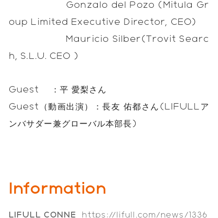
Gonzalo del Pozo (Mitula Gr
oup Limited Executive Director, CEO)
Mauricio Silber(Trovit Searc
h, S.L.U. CEO )
Guest ：平 愛梨さん
Guest（動画出演）：長友 佑都さん(LIFULLア
ンバサダー兼グローバル本部長)
Information
LIFULL CONNE
https://lifull.com/news/1336