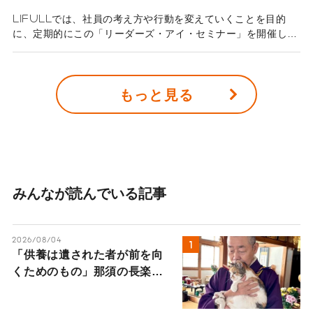
LIFULLでは、社員の考え方や行動を変えていくことを目的
に、定期的にこの「リーダーズ・アイ・セミナー」を開催して
いる。社員一人一人の成長のために、その刺激となる話を、さ
まざまな分野のプロフェッショナルからお聞きするセミナー
だ。今回は、テクノロジー、デザイン、カルチャーを先進的な
もっと見る
視点で探求し、新たな時代のライフスタイルやビジネスのヒン
トを提供してくれる革新的メディア『WIRED』日本版の編集
長、松島倫明さんをお招きし、「リジェネラティブ・カンパニ
ー」についてお話しいただいた。リジェネラティブ・カンパニ
ーとは？サスティナブルとの違いは何か。LIFULLの井上会長
がインタビューする形で行われたセミナーの内容を、ダイジェ
ストで紹介していく。
みんなが読んでいる記事
2026/08/04
「供養は遺された者が前を向
くためのもの」那須の長楽寺
の住職が語るペットロスの受
け入れ方