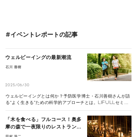
#イベントレポートの記事
ウェルビーイングの最新潮流
石川 善樹
2025/06/30
ウェルビーイングとは何か？予防医学博士・石川善樹さんが語
る“よく生きる”ための科学的アプローチとは。LIFULLセミナ
ーの模様をダイジェストで紹介。
「木を食べる」フルコース！奥多
摩の森で一夜限りのレストランを
オープン
田村 浩二