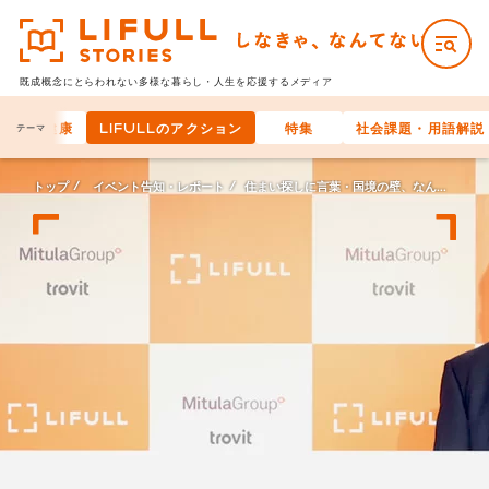
既成概念にとらわれない多様な
暮らし・人生を応援するメディア
と身体の健康
LIFULLのアクション
特集
社会課題・用語解説
テーマ
トップ
イベント告知・レポート
住まい探しに言葉・国境の壁、なんてない。新会社「LIFULL CONNECT」の設立発表会を開催