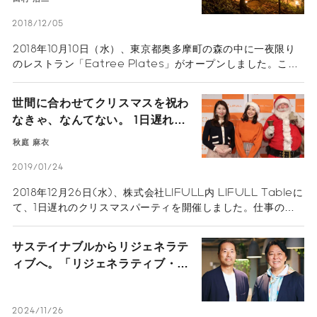
2018/12/05
2018年10月10日（水）、東京都奥多摩町の森の中に一夜限り
のレストラン「Eatree Plates」がオープンしました。これ
は、LIFULL Table Presents「地球料理 -Earth
Cuisine-」の第1弾。地球上でまだ光が当たっていない素材に
世間に合わせてクリスマスを祝わ
フォーカスし、その素材を食べることが地球と人のためにな
なきゃ、なんてない。 1日遅れの
る、そんな新たな食材を見つけるプロジェクトです。第1弾の
クリスマスパーティーを開催
テーマは「間伐材」。国土の約3分の2を森林が占め、世界有
秋庭 麻衣
数の森林大国である日本ですが、近年では木材需要の低迷や輸
入材の増加、人件費による経営コストの上昇などにより林業の
2019/01/24
生産性が悪化。間伐が行われない森林や、間伐をしても木材を
2018年12月26日(水)、株式会社LIFULL内 LIFULL Tableに
運び出さない「伐り捨て間伐」が問題化しています。このよう
て、1日遅れのクリスマスパーティを開催しました。仕事の都
な問題に着目し、間伐材＝木を食べるという新たな食体験、そ
合などでクリスマスを一緒に過ごせなかったご家族を招待し、
して感性を揺さぶるフルコースがゲスト24人を楽しませまし
働くママを応援するLIFULL FaM代表の秋庭麻衣と、タレン
た。
サステイナブルからリジェネラテ
トの優木まおみさんによるトークセッションを行い、2人が働
ィブへ。「リジェネラティブ・カ
くママの声を代弁し、子育てをしながら働くことの大変さが語
ンパニー」とは何か？
られました。
2024/11/26