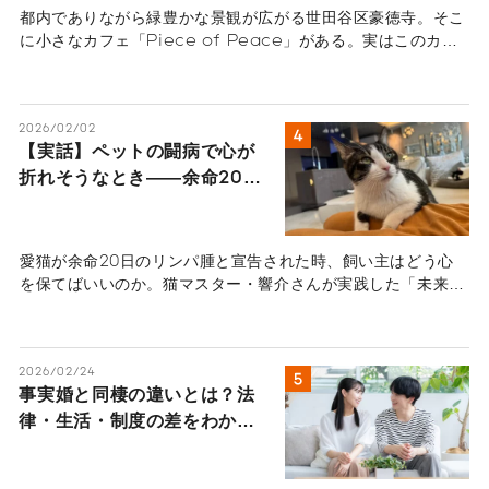
から見える住まいの未来―
都内でありながら緑豊かな景観が広がる世田谷区豪徳寺。そこ
に小さなカフェ「Piece of Peace」がある。実はこのカフ
ェ、1階の一室が店舗で、残りの部分はオーナーである風間久
仁子さんの自宅でもある。風間さんは自宅をどのように“開い
て”いったのだろうか？
2026/02/02
【実話】ペットの闘病で心が
折れそうなとき――余命20日
の愛猫を看取った猫マスター
が語る“心のセルフケア”
愛猫が余命20日のリンパ腫と宣告された時、飼い主はどう心
を保てばいいのか。猫マスター・響介さんが実践した「未来へ
の手紙」や、後悔しない看取りのための思考法、ペットロスと
の向き合い方を語ります。【実話インタビュー】
2026/02/24
事実婚と同棲の違いとは？法
律・生活・制度の差をわかり
やすく解説