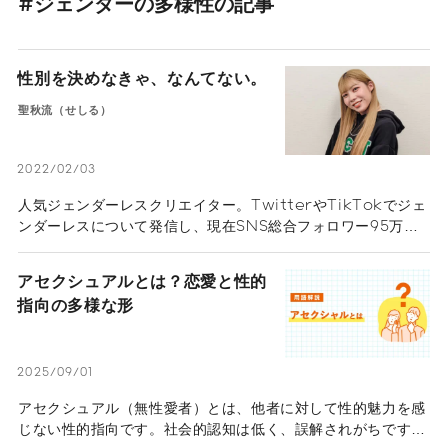
#ジェンダーの多様性の記事
性別を決めなきゃ、なんてない。
聖秋流（せしる）
2022/02/03
人気ジェンダーレスクリエイター。TwitterやTikTokでジェ
ンダーレスについて発信し、現在SNS総合フォロワー95万人
超え。昔から女友達が多く、中学時代に自分の性別へ違和感を
持ち始めた。高校時代にはコンプレックス解消のためにメイク
アセクシュアルとは？恋愛と性的
を研究しながら、自分や自分と同じ悩みを抱える人たちのため
指向の多様な形
にSNSで発信を開始した。今では誰にでも堂々と自分らしさを
表現でき、生きやすくなったと話す聖秋流さん。ジェンダーレ
スクリエイターになるまでのストーリーと自分らしく生きる秘
訣（ひけつ）を伺った。
2025/09/01
アセクシュアル（無性愛者）とは、他者に対して性的魅力を感
じない性的指向です。社会的認知は低く、誤解されがちです