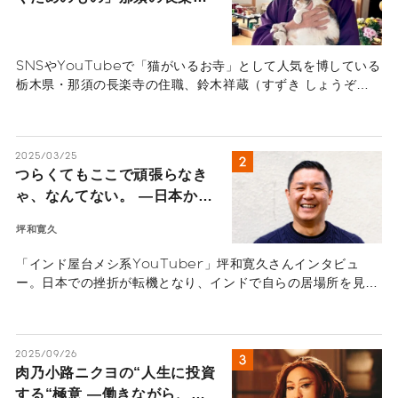
の住職が語るペットロスの受
け入れ方
SNSやYouTubeで「猫がいるお寺」として人気を博している
栃木県・那須の長楽寺の住職、鈴木祥蔵（すずき しょうぞ
う）さん一家にインタビュー。多くの猫を看取り、ペットロス
の葛藤、治療の選択と向き合ってきた体験から「弔いの本質」
を紐解きます。悲しみを自然の摂理と捉え、遺された人間が前
2025/03/25
を向いて生きるためのヒントが詰まったメッセージ。
つらくてもここで頑張らなき
ゃ、なんてない。 ―日本から
逃げた「インド屋台系
坪和寛久
YouTuber」坪和寛久の人生
のポジティブ変換術―
「インド屋台メシ系YouTuber」坪和寛久さんインタビュ
ー。日本での挫折が転機となり、インドで自らの居場所を見つ
けた坪和さんのストーリー。ネガティブをポジティブに変える
天才、坪和さんの人生のストーリーを伺いました。
2025/09/26
肉乃小路ニクヨの“人生に投資
する“極意 ―働きながら、自