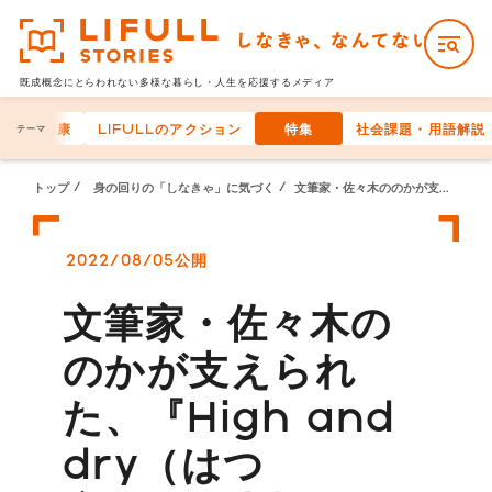
既成概念にとらわれない多様な
暮らし・人生を応援するメディア
身体の健康
LIFULLのアクション
特集
社会課題・用語解説
テーマ
トップ
身の回りの「しなきゃ」に気づく
文筆家・佐々木ののかが支えられた、『High and dry（はつ恋）』。大切な関係に「名前」も「きまり」も必要ない
2022/08/05公開
文筆家・佐々木の
のかが支えられ
た、『High and
dry（はつ