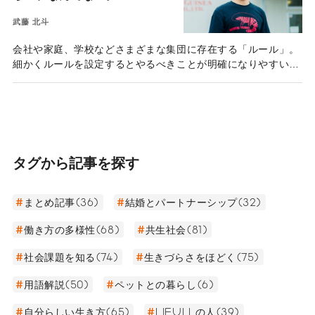
武藤 北斗
会社や家庭、学校などさまざまな集団に存在する「ルール」。
細かくルールを設定するとやるべきことが明確になりやすい一
方で、細かすぎると窮屈さを覚える人もいるのではないだろう
か。大阪で天然エビ専門の加工会社「パプアニューギニア海
産」を営む武藤北斗さんは、工場で働く従業員に向けて、あえ
て「好きな日に休んでよい」「嫌いな作業をしてはいけない」
といった、一般的な職場ではまず見かけない細かなルールを数
多く設けている。「細かいルールこそが人を生きやすくする」
タグから記事を探す
と考える武藤さんに、組織を良くするためのルールを作る上で
大切にしていることを伺った。
まとめ記事(36)
結婚とパートナーシップ(32)
働き方の多様性(68)
共生社会(81)
社会課題を知る(74)
生きづらさをほどく(75)
用語解説(50)
ペットとの暮らし(6)
自分らしい生き方(65)
LIFULLの人(39)