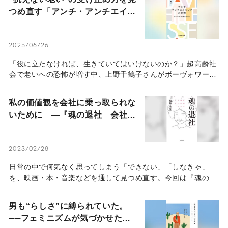
と世間のいう「大人像」に合わせなきゃと自分を苦しめている
つめ直す「アンチ・アンチエイジ
人には、ぜひ映画『言の葉の庭』を見てほしい。
ング」の思想
2025/06/26
「役に立たなければ、生きていてはいけないのか？」超高齢社
会で老いへの恐怖が増す中、上野千鶴子さんがボーヴォワール
の『老い』を読み解き、新たな思想を提示。弱いままでも尊厳
を持って生きるとはどういうことか。全世代で考えたい、生き
私の価値観を会社に乗っ取られな
方のヒントが詰まった一冊をご紹介。
いために ―『魂の退社 会社を
辞めるということ。』を読む―
2023/02/28
日常の中で何気なく思ってしまう「できない」「しなきゃ」
を、映画・本・音楽などを通して見つめ直す。今回は『魂の退
社 会社を辞めるということ。』（稲垣えみ子・東洋経済新報
社）から、会社と働くことについて考えます。
男も“らしさ”に縛られていた。
──フェミニズムが気づかせた、