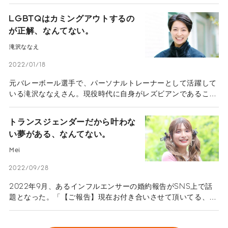
が、アセクシュアルの特徴や悩みについて理解を深めましょ
う。
LGBTQはカミングアウトするの
が正解、なんてない。
滝沢ななえ
2022/01/18
元バレーボール選手で、パーソナルトレーナーとして活躍して
いる滝沢ななえさん。現役時代に自身がレズビアンであること
に気づき、競技引退後の2017年にメディアで自らのセクシュア
リティを公表した。現在はSNSでパートナーとの日常をつづる
トランスジェンダーだから叶わな
など、LGBTQのありのままの暮らしを発信し続けている。
い夢がある、なんてない。
LGBTQという言葉が人々の日常に少しずつ浸透していく中、
滝沢さんが理想とするのは「さまざまな選択肢がある世界」。
Mei
カミングアウトを自由にすることも、公表せずに胸の内にとど
めておくことも、人それぞれであっていいという。そう思った
2022/09/28
きっかけは、スポーツ選手だった自身の現役時代の経験に基づ
2022年9月、あるインフルエンサーの婚約報告がSNS上で話
いている。また、アスリートがLGBTQを公表する意義につい
題となった。「【ご報告】現在お付き合いさせて頂いてる、男
ても語ってもらった。
性がいます プロポーズされて婚約者です」たくさんの祝福の
言葉が贈られる中、「勇気をもらえた」「感動した」という声