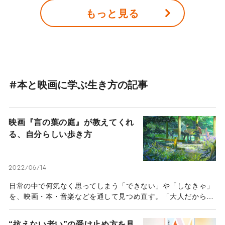
も。この婚約報告をしたのは、2022年の3月に性転換手術を受
もっと見る
け、“女性”になったばかりの元男子インフルエンサー、Meiさ
んだ。約14年間トランスジェンダー女性として生活してきた彼
女。「好きな人と結婚する」という長年の夢に大きく近づいた
姿に、多くの人が感動した。
#本と映画に学ぶ生き方の記事
映画『言の葉の庭』が教えてくれ
る、自分らしい歩き方
2022/06/14
日常の中で何気なく思ってしまう「できない」や「しなきゃ」
を、映画・本・音楽などを通して見つめ直す。「大人だからし
っかりしなきゃ」「1人でも歩いて行かなきゃ」と自分を責め
てしまったことはないだろうか。「もう大人なんだから……」
“抗えない老い”の受け止め方を見