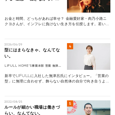
分のお金も働かせる“インフレ
に負けない“生き方―
お金と時間、どっちがあれば幸せ？ 金融愛好家・肉乃小路ニ
クヨさんが、インフレに負けない生き方を伝授します。若いう
ちの「自己投資」と、もう一人の自分を働かせる「金融投資」
の極意とは。あなたの人生を豊かにするヒントがここに。
2026/06/29
型にはまらなきゃ、なんてな
い。
LIFULL HOME'S事業本部 営業 無津呂
華
新卒でLIFULLに入社した無津呂氏にインタビュー。「営業の
型」に無理に合わせず、飾らない自然体の自分で向き合うよう
になってから、顧客との深い信頼関係を築けるように。「型に
はまらなきゃ、なんてない。」を体現する、若手社員の等身大
なキャリア論。
2022/08/25
ルールが細かい職場は働きづ
らい、なんてない。