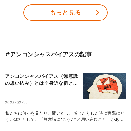
認識、自己肯定感をめぐる新たな思考回路を開いてくれる。ト
もっと見る
ミヤマさんの研究の背景には、学生時代のフェミニズムへの目
覚めや、Web連載に新鮮な反応を受けたことがあったとい
う。社会のありようを反映した少女マンガの世界を参考に、
「ルッキズム」「ボディポジティブ」について話を伺った。
#アンコンシャスバイアスの記事
アンコンシャスバイアス（無意識
の思い込み）とは？身近な例と対
策
2023/02/27
私たちは何かを見たり、聞いたり、感じたりした時に実際にど
うかは別として、「無意識に“こうだ”と思い込むこと」があり
ます。これを「アンコンシャスバイアス（無意識の思い込