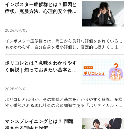
み）」と呼びます。アンコンシャスバイアスによるネガティブ
インポスター症候群とは？原因と
な影響に対処するための第一歩は、「意識し、理解する」こと
症状、克服方法、心理的安全性と
です。
職場での取り組みを徹底解説
2024/09/05
インポスター症候群とは、周囲から良好な評価をされているに
もかかわらず、自分自身を過小評価し、否定的に捉えてしまう
心理状態のことです。自己肯定感が低い人が陥りやすいと言わ
れるこの心理状態をどうやって克服すればよいのか。この記事
ポリコレとは？意味をわかりやす
では、「インポスター症候群」について解説します。
く解説｜知っておきたい基本と背
景
2025/09/01
ポリコレとは何か、その意味と基本をわかりやすく解説。多様
性が重視される現代社会の必須知識である「ポリティカル・コ
レクトネス」について、歴史的背景や具体例を交えながら、そ
の本質を紐解きます。
マンスプレイニングとは？ 問題
視される理由と対策