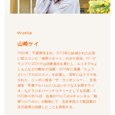
Profile
山﨑ケイ
1982年、千葉県生まれ。2013年に結成されたお笑
い芸人コンビ「相席スタート」のボケ担当。M-1グ
ランプリ2016では決勝進出を果たし、ルミネtheよ
しもとなどの舞台で活躍。2018年に著書『ちょう
どいいブスのススメ』を出版し、翌年にはドラマ化
された。ニッポン放送「ザ・ラジオショー」、文化
放送「卒業アルバムに1人はいそうな人を探すラジ
オ」などラジオパーソナリティーとしても活躍。2
020年10月14日、自身のYouTubeチャンネル「相
席YouTube」の動画にて、元吉本芸人で落語家の
立川談洲と結婚したことを発表する。