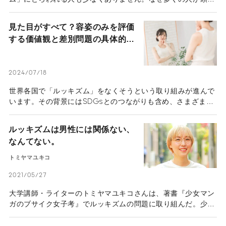
は「関係ない」と理解しつつも外見を気にするのでしょうか？
この記事では、容姿コンプレックスとルッキズムについて解説
見た目がすべて？容姿のみを評価
します。
する価値観と差別問題の具体的事
例
2024/07/18
世界各国で「ルッキズム」をなくそうという取り組みが進んで
います。その背景にはSDGsとのつながりも含め、さまざまな
複合的な要素が絡み合っています。この記事では「ルッキズ
ム」や「見た目問題」について解説します。
ルッキズムは男性には関係ない、
なんてない。
トミヤマユキコ
2021/05/27
大学講師・ライターのトミヤマユキコさんは、著書『少女マン
ガのブサイク女子考』でルッキズムの問題に取り組んだ。少女
マンガの「ブサイクヒロイン」たちは、「美人は得でブサイク
は損」といった単純な二項対立を乗り越え、ルッキズムや自己