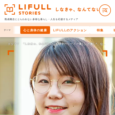
既成概念にとらわれない多様な
暮らし・人生を応援するメディア
お金
心と身体の健康
LIFULLのアクション
特集
テーマ
トップ
「しなきゃ、なんてない。」ストーリー
“美しいが善し”、なんてない。