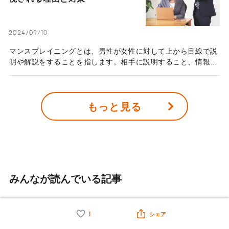
2024/09/10
マンスプレイニングとは、男性が女性に対して上から目線で説
明や解説をすることを指します。相手に説明すること、情報を
提供することが問題視されているわけではなく、その根底には
「男性である自分は女性よりいろいろと知っている」という無
意識の偏見が存在することが指摘されています。この記事で
もっと見る
は、「マンスプレイニング」について解説します。
みんなが読んでいる記事
2026/08/04
1
シェア
「供養は遺された者が前を向