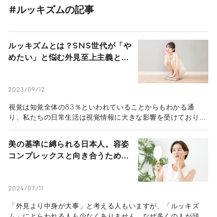
#ルッキズムの記事
ルッキズムとは？SNS世代が「や
めたい」と悩む外見至上主義と容
姿を巡る問題
2023/09/12
視覚は知覚全体の83％といわれていることからもわかる通
り、私たちの日常生活は視覚情報に大きな影響を受けており、
時にルッキズムと呼ばれる、人を外見だけで判断する状況を生
み出します。この記事では、ルッキズムについて解説します。
美の基準に縛られる日本人。容姿
コンプレックスと向き合うための
処方箋
2024/07/11
「外見より中身が大事」と考える人もいますが、「ルッキズ
ム」にとらわれる人も少なくありません。なぜ多くの人が頭で