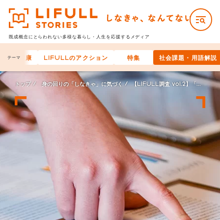
既成概念にとらわれない多様な
暮らし・人生を応援するメディア
身体の健康
LIFULLのアクション
特集
社会課題・用語解説
テーマ
トップ
身の回りの「しなきゃ」に気づく
【LIFULL調査 vol.2】「新しい暮らしへの兆し」レポート（男女別）