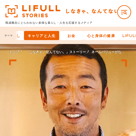
既成概念にとらわれない多様な
暮らし・人生を応援するメディア
まいと暮らし
キャリアと人生
お金
心と身体の健康
LIFU
テーマ
トップ
「しなきゃ、なんてない。」ストーリー
ネームバリューがないと価値は伝わらない、なんてない。