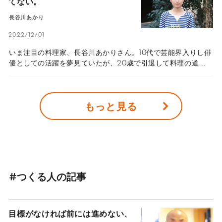
てない。
アマヤドリへの転職という大胆な選択も話題になった。「小さ
い頃から夢なんてなかった」と語る竹本さんは、やりたいこと
長谷川あかり
が見つからず悩んだ末に、どのようにして今のキャリアを手に
入れたのだろうか。
2022/12/01
いま注目の料理家、長谷川あかりさん。10代で芸能界入りし俳
優としての活躍を夢見ていたが、20歳で引退して料理の道
へ。22歳と一般的には少しだけ遅めの大学入学を果たし、現
在では大人気の料理家へと変身を遂げた。大胆な方向転換に見
えるが、長谷川さんはどんなキャリア観を思い描いているのだ
もっと見る
ろうか。話を伺った。
#つくる人の記事
目標がなければ前には進めない、