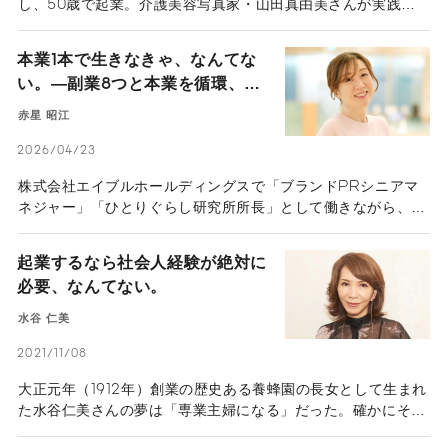
し、50歳で起業。介護美容写真家・山田真由美さんが実践す
る、高齢者が劇的に変わるメイクと撮影の力とは。遺影ではな
く“新しいスタート”を撮る、笑顔と幸福に満ちたビジネスの形
本業1本で生きなきゃ、なんてな
に迫ります。
い。―副業8つと本業を循環、と
ある女性会社員の働き方の真髄―
赤星 昭江
2026/04/23
株式会社エイブルホールディングスで「ブランドPRシニアマ
ネジャー」「ひとりぐらし研究所所長」として働きながら、同
時に8つの副業も併せ持つ赤星昭江さんへのインタビュー。会
社側はなぜそれを認め、ご本人はどのようにしてそれを可能に
起業するなら社会人経験が絶対に
しているのか？ 赤星さんの仕事との向き合い方について聞い
必要、なんてない。
た。
水谷 仁美
2021/11/08
大正元年（1912年）創業の歴史ある養蜂園の長女として生まれ
た水谷仁美さんの夢は「専業主婦になる」だった。確かにその
夢を実現し、一度も就職することなく幸せな結婚を遂げ、アメ