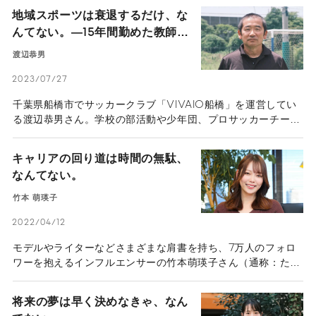
引き受け、不動産業界のトップに上り詰めた塩見紀昭氏の意外
地域スポーツは衰退するだけ、な
なキャリア論。
んてない。―15年間勤めた教師を
辞め、「街のサッカークラブ」を
渡辺恭男
経営する渡辺恭男が語る情熱の根
2023/07/27
源―
千葉県船橋市でサッカークラブ「VIVAIO船橋」を運営してい
る渡辺恭男さん。学校の部活動や少年団、プロサッカーチーム
の下部組織なども存在する中で、渡辺さんは独立したクラブの
経営を通じて何を実現しようとしているのか、話を伺った。
キャリアの回り道は時間の無駄、
なんてない。
竹本 萌瑛子
2022/04/12
モデルやライターなどさまざまな肩書を持ち、7万人のフォロ
ワーを抱えるインフルエンサーの竹本萌瑛子さん（通称：たけ
もこさん）。その発信力を生かして個人でも活動する傍ら、本
業では広告制作やSNSマーケティングなどに携わる。社員数
将来の夢は早く決めなきゃ、なん
7,000人を抱えるヤフー株式会社から、社員数2人の株式会社