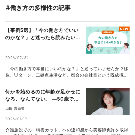
#働き方の多様性の記事
【事例5選】「今の働き方でいい
NEW
のかな？」と迷ったら読みたい、
多様なライフスタイルを叶えた5
人の「人生の選び方」
2026/07/31
「今の働き方で本当にいいのかな？」と迷っていませんか？移
住、Uターン、二拠点生活など、都会の会社員という既成概念
を手放し、自分らしい生き方を叶えた5人のストーリーを紹
介。理想の暮らしや、人生のレールを自分で敷くためのヒント
何かを始めるのに年齢が足かせに
が見つかります。
なる、なんてない。 ―50歳で会
社を立ち上げた「介護美容写真
山田 真由美
家」の挑戦の軌跡―
2026/01/19
介護施設での「特養カット」への違和感から美容師免許を取得