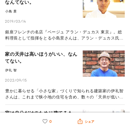
なんてない。
小島 景
2019/03/14
銀座フレンチの名店『ベージュ アラン・デュカス 東京』。総
料理長として指揮をとる小島景さんは、アラン・デュカス氏が
「世界で最も私の料理哲学を理解し実践する日本人シェフ」と
絶賛する料理人だ。数々の名店で研さんを重ね現在の地位を築
家の天井は高いほうがいい、なん
いた小島さんだが、高みを目指してここまでたどり着いたわけ
てない。
ではないという。「行き当たりばったりに生きてるんですよ」
と自らを評する小島さんの“今を生きる力”とは——。
伊礼 智
2022/09/15
豊かに暮らせる「小さな家」づくりで知られる建築家の伊礼智
さんは、これまで狭小地の住宅を含め、数々の「天井が低い
家」を設計してきた。一般に、住宅市場においては「天井は高
いほうがいい」とされがちだ。ハウスメーカーのテレビCMや
家は自分だけのために建てるも
住宅情報誌などでは、明るく開放的な住まいとして天井の高さ
の、なんてない。【前編】
をアピールすることが少なくない。 一方、伊礼さんが設計す
0
シェア
る多くの住宅の天井高は2100～2200ミリメートル。これは、
進藤 強