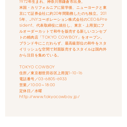
1972年生まれ、神奈川県鎌倉市出身。
米国・カリフォルニアに留学後、ニューヨークと東
京にて証券会社に約20年間勤務したのち独立。201
5年、JNYコーポレーション株式会社のCEO&Pre
sident、代表取締役に就任し、東京・上用賀にフ
ルオーダーカットで和牛を販売する新しいコンセプ
トの精肉店「TOKYO COWBOY」をオープン。
ブランド牛にこだわらず、最高級部位の和牛をスタ
イリッシュな空間で対面販売するスタイルは国内外
から注目を集めている。
TOKYO COWBOY
住所／東京都世田谷区上用賀1-10-16
電話番号／03-6805-6933
営業／10:00～18:00
定休日／水曜
http://www.tokyocowboy.jp/