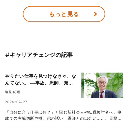
リカで主婦として子育てにまい進していた。しかし、社会人経
験もなく会社経営のイロハすら皆無だった彼女が、2004年に
もっと見る
ビューティーブランド『HACCI（ハッチ）』を創業し、最高経
営責任者（CEO）としてハチミツの良さを世の中に伝えてい
る。彼女が、なぜ100人以上の社員を抱える会社の代表になっ
たのだろうか？ お話を伺った。
#キャリアチェンジの記事
やりたい仕事を見つけなきゃ、な
んてない。 ―事故、恩師、弟と
の縁。「頼まれごと」から道が拓
塩見 紀昭
けた日本賃貸住宅管理協会・塩見
2026/04/27
会長の45年―
「自分に合う仕事は何？」と悩む新社会人や転職検討者へ。事
故での右腕切断危機、弟の誘い、恩師との出会い……。目標を
自ら立てるのではなく、人からの縁や「頼まれごと」を愚直に